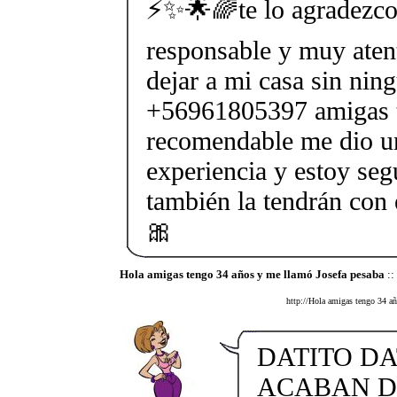
⚡✨🌟🌈te lo agradezco
responsable y muy aten
dejar a mi casa sin nin
+56961805397 amigas 
recomendable me dio 
experiencia y estoy seg
también la tendrán co
🎀
Hola amigas tengo 34 años y me llamó Josefa pesaba
::
http://Hola amigas tengo 34 añ
DATITO DA
ACABAN DE