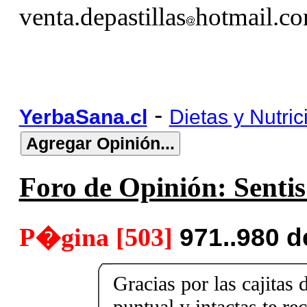
venta.depastillas
hotmail.c
-
YerbaSana.cl
Dietas y Nutric
Foro de Opinión: Sentis 
P�gina [503]
971..980 
Gracias por las cajitas 
puntual y intactas te r