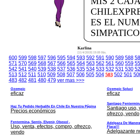
MIS 2 CAJA
CHILEXPRE
ES EL NU
SIMPATICO 
Karlina
[11/4/2019] 19:09 Hrs.
600
599
598
597
596
595
594
593
592
591
590
589
588
5
571
570
569
568
567
566
565
564
563
562
561
560
559
5
542
541
540
539
538
537
536
535
534
533
532
531
530
5
513
512
511
510
509
508
507
506
505
504
503
502
501
50
483
482
481
480
479
ver mas >>>
Ozempic
Ozempic Soluci
eficaz
eficaz
Santiago Fentermina,
Haz Tu Pedido Herbalife En Chile En Nuestra Página
Santiago uso, 
Precios económicos
ofrezco, vendo
Fentermina, Sentis, Elvenir, Obexol ,
Adelgaza De Manera 
Uso, venta, efectos, compro, ofrezco,
Flaca!!!
Adelgazante nue
vendo