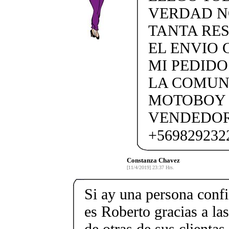
VERDAD N
TANTA RE
EL ENVIO 
MI PEDIDO
LA COMUN
MOTOBOY 
VENDEDOR
+569829232
Constanza Chavez
[11/4/2019] 23:37 Hrs.
Si ay una persona confi
es Roberto gracias a l
de otras de sus clienta