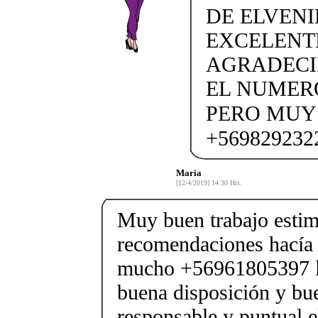
DE ELVENI
EXCELENT
AGRADECI
EL NUMER
PERO MUY F
+5698292322
Maria
[12/4/2019] 14:30 Hrs.
Muy buen trabajo estim
recomendaciones hacía 
mucho +56961805397 lo 
buena disposición y bu
responsable y puntual e