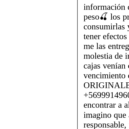
información d
peso🍒 los p
consumirlas 
tener efectos
me las entre
molestia de ir
cajas venían 
vencimiento 
ORIGINALES y
+5699914960
encontrar a 
imagino que
responsable, 