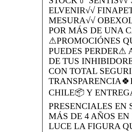
STOCK💊 SENTÍS√√
ELVENIR√√ FINAPE
MESURA√√ OBEXOL
POR MÁS DE UNA C
⚠PROMOCIÓNES QU
PUEDES PERDER⚠ 
DE TUS INHIBIDORE
CON TOTAL SEGUR
TRANSPARENCIA🍀
CHILE📦 Y ENTREG
PRESENCIALES EN 
MÁS DE 4 AÑOS E
LUCE LA FIGURA Q