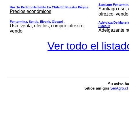
Santiago Fentermina,
Haz Tu Pedido Herbalife En Chile En Nuestra Página
Santiago uso, 
Precios económicos
ofrezco, vendo
Fentermina, Sentis, Elvenir, Obexol ,
Adelgaza De Manera 
Uso, venta, efectos, compro, ofrezco,
Flaca!!!
Adelgazante nue
vendo
Ver todo el lista
Su aviso ha
Sitios amigos
SerAgro.cl