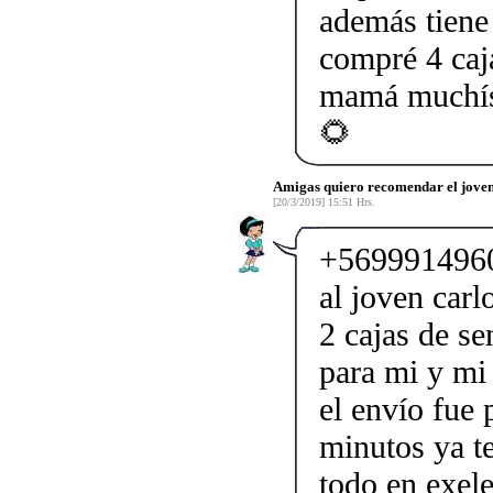
además tiene
compré 4 caj
mamá muchís
🌻
Amigas quiero recomendar el jove
[20/3/2019] 15:51 Hrs.
+5699914960
al joven carl
2 cajas de se
para mi y mi 
el envío fue
minutos ya te
todo en exel