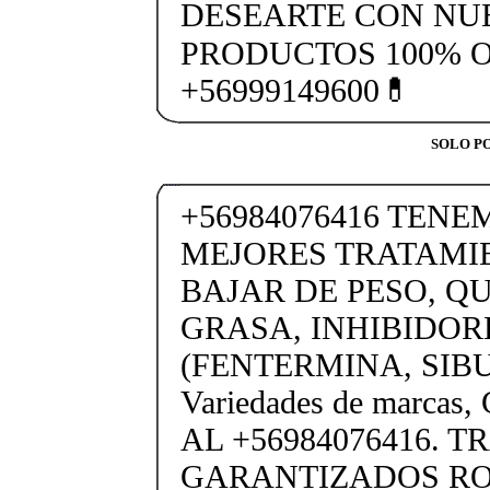
DESEARTE CON NU
PRODUCTOS 100% 
+56999149600💊
SOLO PO
+56984076416 TENE
MEJORES TRATAMI
BAJAR DE PESO, 
GRASA, INHIBIDOR
(FENTERMINA, SIB
Variedades de marc
AL +56984076416. 
GARANTIZADOS R