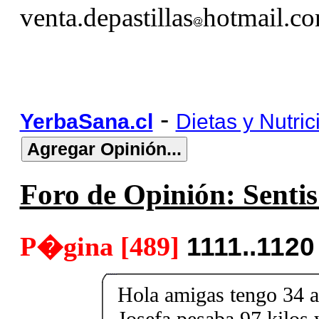
venta.depastillas
hotmail.c
-
YerbaSana.cl
Dietas y Nutric
Foro de Opinión: Sentis 
P�gina [489]
1111..1120
Hola amigas tengo 34 
Josefa pesaba 97 kilos y