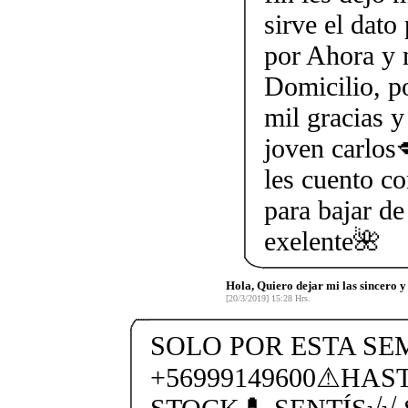
sirve el dato
por Ahora y 
Domicilio, p
mil gracias y
joven carlos
les cuento c
para bajar de
exelente🌺
Hola, Quiero dejar mi las sincero y
[20/3/2019] 15:28 Hrs.
SOLO POR ESTA S
+56999149600⚠HAS