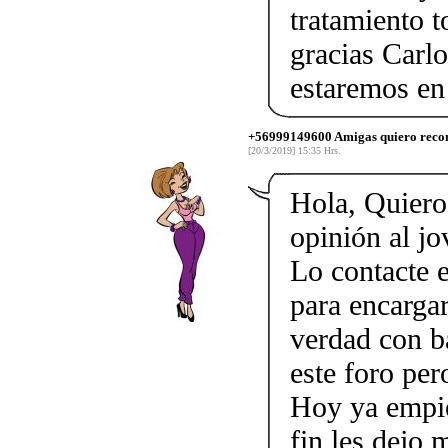
tratamiento 
gracias Carl
estaremos en
+56999149600 Amigas quiero recom
[20/3/2019] 15:35 Hrs.
Hola, Quiero 
opinión al j
Lo contacte e
para encargar
verdad con ba
este foro pe
Hoy ya empie
fin les dejo 