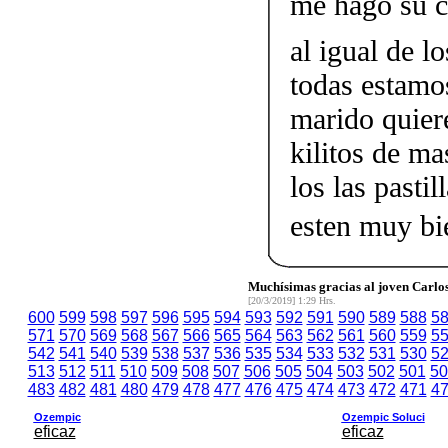
me hago su c
al igual de 
todas estamo
marido quiere
kilitos de m
los las pasti
esten muy bie
Muchísimas gracias al joven Carlos 
[20/3/2019] 1:29 Hrs.
600
599
598
597
596
595
594
593
592
591
590
589
588
5
571
570
569
568
567
566
565
564
563
562
561
560
559
5
542
541
540
539
538
537
536
535
534
533
532
531
530
5
513
512
511
510
509
508
507
506
505
504
503
502
501
50
483
482
481
480
479
478
477
476
475
474
473
472
471
4
Ozempic
Ozempic Soluci
eficaz
eficaz