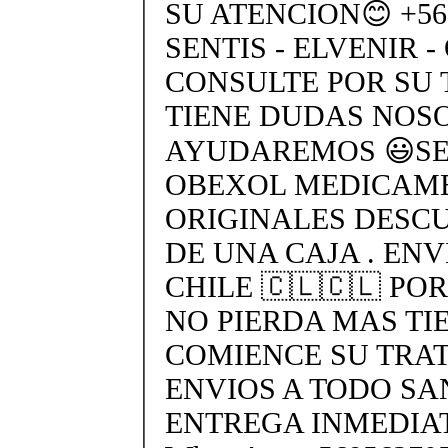
SU ATENCION😊 +569
SENTIS - ELVENIR -
CONSULTE POR SU 
TIENE DUDAS NOS
AYUDAREMOS 😃SEN
OBEXOL MEDICAME
ORIGINALES DESC
DE UNA CAJA . ENV
CHILE 🇨🇱🇨🇱 PO
NO PIERDA MAS TI
COMIENCE SU TRA
ENVIOS A TODO SA
ENTREGA INMEDIAT