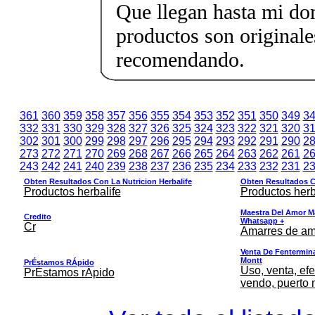
Que llegan hasta mi dom
productos son originale
recomendando.
361
360
359
358
357
356
355
354
353
352
351
350
349
3
332
331
330
329
328
327
326
325
324
323
322
321
320
3
302
301
300
299
298
297
296
295
294
293
292
291
290
2
273
272
271
270
269
268
267
266
265
264
263
262
261
2
243
242
241
240
239
238
237
236
235
234
233
232
231
2
Obten Resultados Con La Nutricion Herbalife
Obten Resultados Co
Productos herbalife
Productos herb
Maestra Del Amor M
Credito
Whatsapp +
Cr
Amarres de am
Venta De Fentermina,
Montt
PrÉstamos RÁpido
Uso, venta, efe
PrÉstamos rÁpido
vendo, puerto 