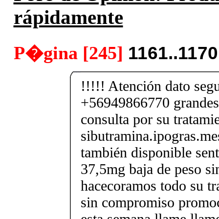
rápidamente
P�gina [245]
1161..117
!!!!! Atención dato segu
+56949866770 grandes
consulta por su tratami
sibutramina.ipogras.m
también disponible sent
37,5mg baja de peso si
hacecoramos todo su tr
sin compromiso promoci
esta semana llame llam