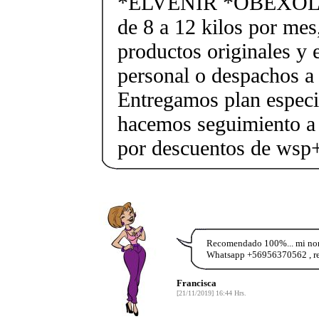
*ELVENIR *OBEXOL Ba
de 8 a 12 kilos por mes
productos originales y 
personal o despachos a 
Entregamos plan especif
hacemos seguimiento a 
por descuentos de ws
Recomendado 100%... mi nomb
Whatsapp +56956370562 , rea
Francisca
[21/11/2019] 16:44 Hrs.