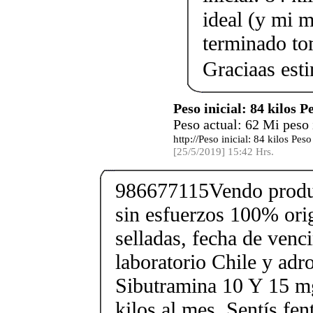
ideal (y mi 
terminado to
Graciaas es
Peso inicial: 84 kilos P
Peso actual: 62 Mi peso
http://Peso inicial: 84 kilos Pe
[25/5/2019] 15:42 Hrs.
986677115Vendo produc
sin esfuerzos 100% orig
selladas, fecha de ven
laboratorio Chile y ad
Sibutramina 10 Y 15 mg
kilos al mes. Sentís fe