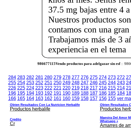
37.5 mg bajas entre 4 a
Nuestros productos son 
contamos con una gran 
Trabajamos más de 3 a
experiencia en el tema
986677115Vendo productos para adelgazar sin esf
:: 986
284
283
282
281
280
279
278
277
276
275
274
273
272
2
255
254
253
252
251
250
249
248
247
246
245
244
243
2
226
225
224
223
222
221
220
219
218
217
216
215
214
2
196
195
194
193
192
191
190
189
188
187
186
185
184
1
166
165
164
163
162
161
160
159
158
157
156
155
ver ma
Obten Resultados Con La Nutricion Herbalife
Obten Resultados Co
Productos herbalife
Productos herb
Maestra Del Amor M
Credito
Whatsapp +
Cr
Amarres de am