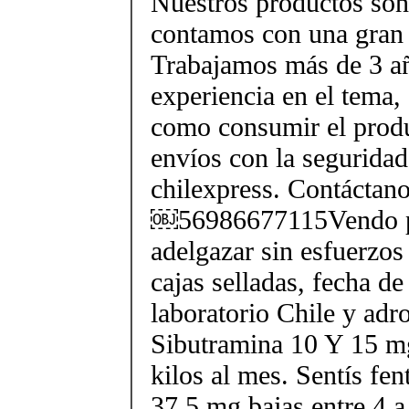
Nuestros productos son 
contamos con una gran 
Trabajamos más de 3 a
experiencia en el tema
como consumir el produ
envíos con la seguridad
chilexpress. Contáctan
￼56986677115Vendo p
adelgazar sin esfuerzos
cajas selladas, fecha d
laboratorio Chile y ad
Sibutramina 10 Y 15 mg
kilos al mes. Sentís fe
37.5 mg bajas entre 4 a