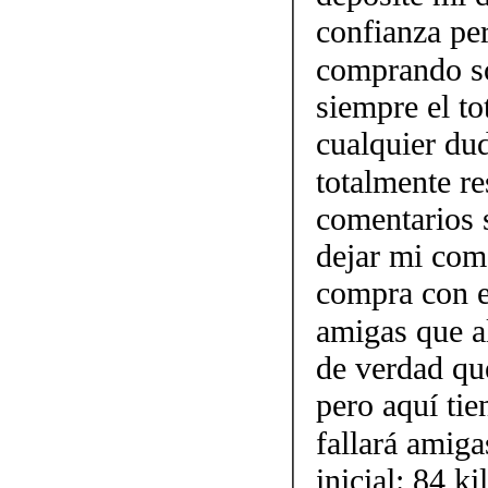
confianza per
comprando so
siempre el to
cualquier d
totalmente r
comentarios s
dejar mi come
compra con el
amigas que al
de verdad qu
pero aquí tie
fallará ami
inicial: 84 k