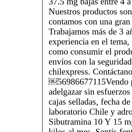
37.5 mg bajas entre 4 a
Nuestros productos son 
contamos con una gran 
Trabajamos más de 3 a
experiencia en el tema
como consumir el produ
envíos con la seguridad
chilexpress. Contáctan
￼56986677115Vendo p
adelgazar sin esfuerzos
cajas selladas, fecha d
laboratorio Chile y ad
Sibutramina 10 Y 15 mg
kilos al mes. Sentís fe