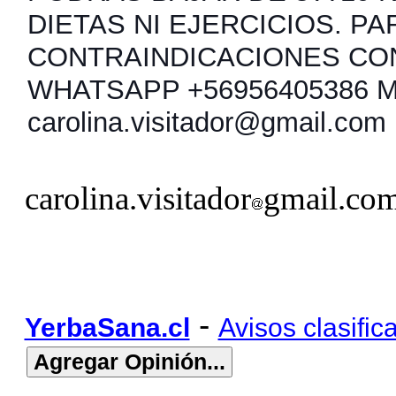
DIETAS NI EJERCICIOS. PA
CONTRAINDICACIONES CO
WHATSAPP +56956405386 
carolina.visitador@gmail.com
carolina.visitador
gmail.co
-
YerbaSana.cl
Avisos clasific