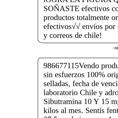
SOÑASTE efectivos co
productos totalmente o
efectivos√√ envíos por 
y correos de chile!
+56
986677115Vendo produc
sin esfuerzos 100% orig
selladas, fecha de ven
laboratorio Chile y ad
Sibutramina 10 Y 15 mg
kilos al mes. Sentís fe