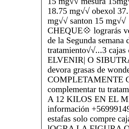
15 mg√√ mesura 15mg√√
18.75 mg√√ obexol 37.
mg√√ santon 15 mg√
CHEQUE💠 lograrás ver 
de la Segunda semana d
tratamiento√√...3 caja
ELVENIR| O SIBUTR
devora grasas de wonde
COMPLETAMENTE GR
complementar tu trata
A 12 KILOS EN EL M
información +56999149
estafas solo compre caja
lOGRA LA FIGURA 