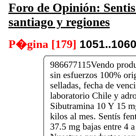
Foro de Opinión: Sentis
santiago y regiones
P�gina [179]
1051..106
986677115Vendo produc
sin esfuerzos 100% orig
selladas, fecha de ven
laboratorio Chile y ad
Sibutramina 10 Y 15 mg
kilos al mes. Sentís fe
37.5 mg bajas entre 4 a