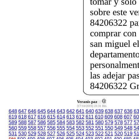
tomar y solo
sobre este 
84206322 par
comprar con 
san miguel el
departamento
personalment
las adejar p
84206322 Gra
Veranis paz
::
[17/10/2019] 23:31 Hrs.
648
647
646
645
644
643
642
641
640
639
638
637
636
6
619
618
617
616
615
614
613
612
611
610
609
608
607
60
589
588
587
586
585
584
583
582
581
580
579
578
577
5
560
559
558
557
556
555
554
553
552
551
550
549
548
5
531
530
529
528
527
526
525
524
523
522
521
520
519
5