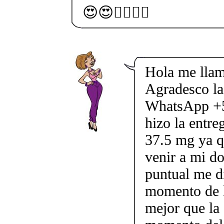
😍😍💁‍♀️💁‍♀️
Hola me llam
Agradesco la 
WhatsApp +5
hizo la entre
37.5 mg ya q
venir a mi do
puntual me d
momento de l
mejor que la 