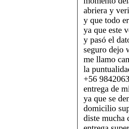
momento dela
abriera y veri
y que todo e
ya que este 
y pasó el da
seguro dejo
me llamo cam
la puntualid
+56 98420632
entrega de mi
ya que se de
domicilio su
diste mucha 
entrega super