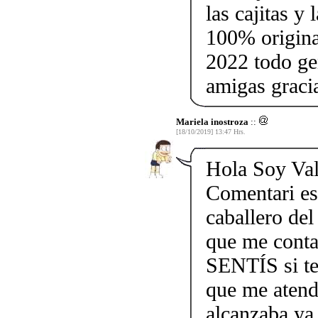
las cajitas y 
100% origina
2022 todo ge
amigas graci
Mariela inostroza
::
[18/10/2019] 13:47 Hrs.
Hola Soy Val
Comentari 
caballero d
que me contac
SENTÍS si te
que me atend
alcanzaba ya 