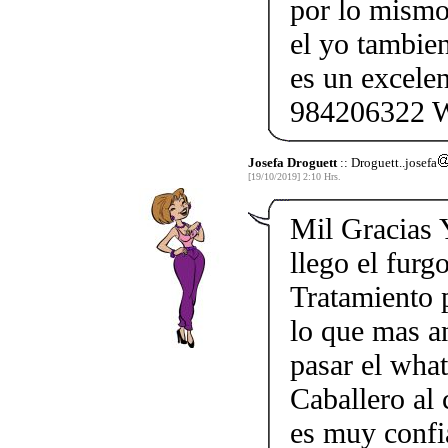
por lo mismo
el yo tambie
es un excele
984206322 
Josefa Droguett
:: Droguett..josefa
[19/10/2019] 2:10 Hrs.
Mil Gracias 
llego el furg
Tratamiento 
lo que mas a
pasar el wh
Caballero al 
es muy confi