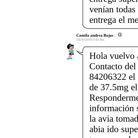
venían todas
entrega el me
Camila andrea Rojas
::
[18/10/2019] 0:03 Hrs.
Hola vuelvo 
Contacto del
84206322 el c
de 37.5mg el
Responderme
información s
la avia toma
abia ido supe