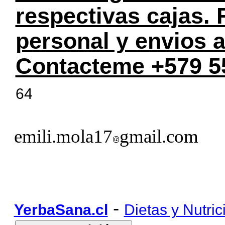
respectivas cajas.
personal y envios a
Contacteme +579 5
64
emili.mola17
gmail.com
-
YerbaSana.cl
Dietas y Nutric