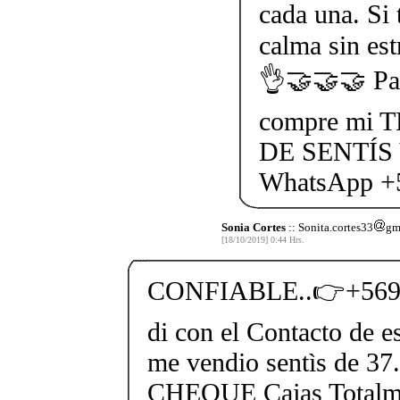
cada una. Si 
calma sin est
👌🤝🤝🤝 Pas
compre mi
DE SENTÍS
WhatsApp +
Sonia Cortes
:: Sonita.cortes33
gma
[18/10/2019] 0:44 Hrs.
CONFIABLE..👉+569 
di con el Contacto de e
me vendio sentìs de 
CHEQUE Cajas Totalme