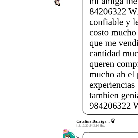
mi amiga me 
84206322 Wha
confiable y l
costo mucho 
que me vendi
cantidad muc
queren compr
mucho ah el 
experiencias
tambien geni
984206322 Wh
Catalina Barriga
::
[18/10/2019] 3:10 Hrs.