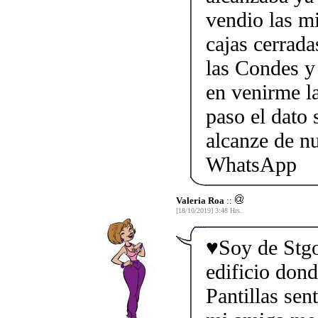
vendio las m
cajas cerrada
las Condes y
en venirme l
paso el dato
alcanze de n
WhatsApp
Valeria Roa
::
[18/10/2019] 3:48 Hrs.
♥️Soy de Stgo
edificio don
Pantillas sen