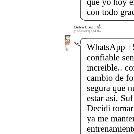
que yo hoy e
con todo grac
Belén Cruz
::
[18/10/2019] 2:04 Hrs.
WhatsApp +5
confiable sen
increible.. c
cambio de fol
segura que n
estar asi. Su
Decidi tomarl
ya me manten
entrenamient