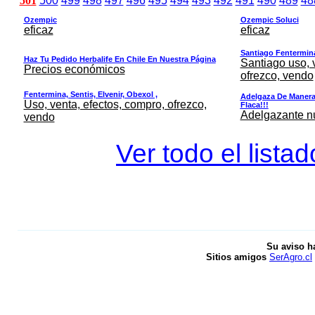
501
500
499
498
497
496
495
494
493
492
491
490
489
48
Ozempic
Ozempic Soluci
eficaz
eficaz
Santiago Fentermina,
Haz Tu Pedido Herbalife En Chile En Nuestra Página
Santiago uso, 
Precios económicos
ofrezco, vendo
Fentermina, Sentis, Elvenir, Obexol ,
Adelgaza De Manera 
Uso, venta, efectos, compro, ofrezco,
Flaca!!!
Adelgazante nue
vendo
Ver todo el lista
Su aviso h
Sitios amigos
SerAgro.cl