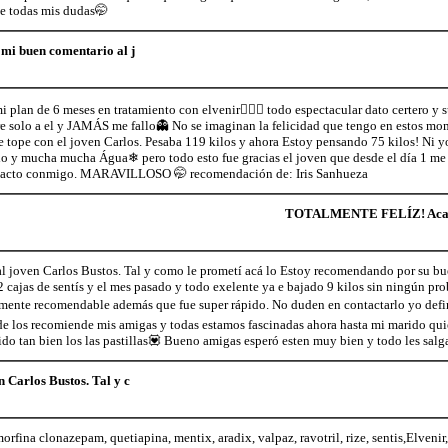
e todas mis dudas🤭
 mi buen comentario al j
n de 6 meses en tratamiento con elvenir🏃🏻‍♀ todo espectacular dato certero y s
e solo a el y JAMÁS me fallo👻 No se imaginan la felicidad que tengo en estos m
tope con el joven Carlos. Pesaba 119 kilos y ahora Estoy pensando 75 kilos! Ni yo
io y mucha mucha Água❄ pero todo esto fue gracias el joven que desde el día 1 me
ntacto conmigo. MARAVILLOSO 🤭 recomendación de: Iris Sanhueza
TOTALMENTE FELÍZ! Acabo 
l joven Carlos Bustos. Tal y como le prometí acá lo Estoy recomendando por su bue
2 cajas de sentís y el mes pasado y todo exelente ya e bajado 9 kilos sin ningún pr
nte recomendable además que fue super rápido. No duden en contactarlo yo defini
e los recomiende mis amigas y todas estamos fascinadas ahora hasta mi marido quier
do tan bien los las pastillas💟 Bueno amigas esperó esten muy bien y todo les salg
 Carlos Bustos. Tal y c
a clonazepam, quetiapina, mentix, aradix, valpaz, ravotril, rize, sentis,Elvenir,