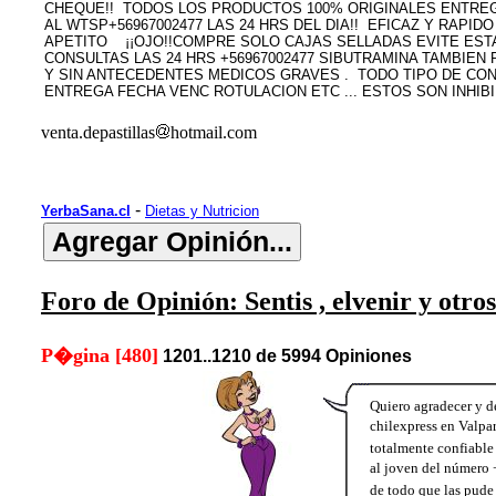
CHEQUE!! TODOS LOS PRODUCTOS 100% ORIGINALES ENTRE
AL WTSP+56967002477 LAS 24 HRS DEL DIA!! EFICAZ Y RAP
APETITO ¡¡OJO!!COMPRE SOLO CAJAS SELLADAS EVITE ESTAFA
CONSULTAS LAS 24 HRS +56967002477 SIBUTRAMINA TAMBI
Y SIN ANTECEDENTES MEDICOS GRAVES . TODO TIPO DE CONS
ENTREGA FECHA VENC ROTULACION ETC ... ESTOS SON INHI
venta.depastillas
hotmail.com
-
YerbaSana.cl
Dietas y Nutricion
Foro de Opinión: Sentis , elvenir y otros
P�gina [480]
1201..1210 de 5994 Opiniones
Quiero agradecer y d
chilexpress en Valpa
totalmente confiable
al joven del número 
de todo que las pude