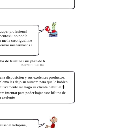
uuper profesional
omentos✨ no podía
 me la creo igual me
 envió mis fármacos a
de terminar mi plan de 6
[11/3/2019] 3:49 Hrs.
na disposición y sus exelentes productos,
oblema les dejo su número para que le hablen
tivamente me hago su clienta habitual 🚺
e intentar para poder bajar esos kilitos de
a exelente
susedal ketapina,