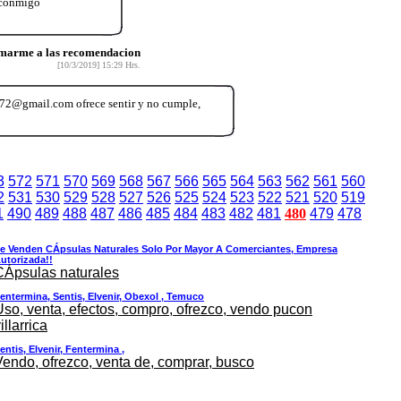
 conmigo
umarme a las recomendacion
[10/3/2019] 15:29 Hrs.
2@gmail.com ofrece sentir y no cumple,
3
572
571
570
569
568
567
566
565
564
563
562
561
560
2
531
530
529
528
527
526
525
524
523
522
521
520
519
1
490
489
488
487
486
485
484
483
482
481
480
479
478
e Venden CÁpsulas Naturales Solo Por Mayor A Comerciantes, Empresa
utorizada!!
CÁpsulas naturales
entermina, Sentis, Elvenir, Obexol , Temuco
Uso, venta, efectos, compro, ofrezco, vendo pucon
illarrica
entis, Elvenir, Fentermina ,
Vendo, ofrezco, venta de, comprar, busco