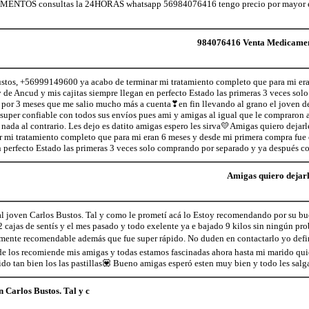
TOS consultas la 24HORAS whatsapp 56984076416 tengo precio por mayor en
984076416 Venta Medicamen
ustos, +56999149600 ya acabo de terminar mi tratamiento completo que para mi er
 de Ancud y mis cajitas siempre llegan en perfecto Estado las primeras 3 veces so
por 3 meses que me salio mucho más a cuenta❣en fin llevando al grano el joven d
uper confiable con todos sus envíos pues ami y amigas al igual que le compraron a
 nada al contrario. Les dejo es datito amigas espero les sirva💛Amigas quiero dejarl
mi tratamiento completo que para mi eran 6 meses y desde mi primera compra fue 
n perfecto Estado las primeras 3 veces solo comprando por separado y ya después c
Amigas quiero dejarl
l joven Carlos Bustos. Tal y como le prometí acá lo Estoy recomendando por su bue
2 cajas de sentís y el mes pasado y todo exelente ya e bajado 9 kilos sin ningún pr
nte recomendable además que fue super rápido. No duden en contactarlo yo defini
e los recomiende mis amigas y todas estamos fascinadas ahora hasta mi marido quier
do tan bien los las pastillas💟 Bueno amigas esperó esten muy bien y todo les salg
 Carlos Bustos. Tal y c