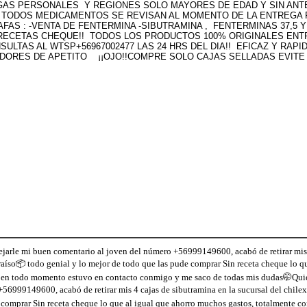
GAS PERSONALES Y REGIONES SOLO MAYORES DE EDAD Y SIN ANT
IDO TODOS MEDICAMENTOS SE REVISAN AL MOMENTO DE LA ENTREGA 
S : -VENTA DE FENTERMINA -SIBUTRAMINA , FENTERMINAS 37,5 Y 
EN RECETAS CHEQUE!! TODOS LOS PRODUCTOS 100% ORIGINALES E
ULTAS AL WTSP+56967002477 LAS 24 HRS DEL DIA!! EFICAZ Y RA
BIDORES DE APETITO ¡¡OJO!!COMPRE SOLO CAJAS SELLADAS EVITE 
ejarle mi buen comentario al joven del número +56999149600, acabó de retirar mis 4
raíso📦 todo genial y lo mejor de todo que las pude comprar Sin receta cheque lo q
 en todo momento estuvo en contacto conmigo y me saco de todas mis dudas🤭Quie
+56999149600, acabó de retirar mis 4 cajas de sibutramina en la sucursal del chilex
 comprar Sin receta cheque lo que al igual que ahorro muchos gastos, totalmente 