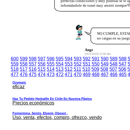
perfectas condiciones y muy puntual se le 
informándole de tomó muy atentó siempre💛m
NO CUMPLE, ESTAFA.D
no caigas en su juego
Ange
[10/3/2019] 15:00 Hrs.
600
599
598
597
596
595
594
593
592
591
590
589
588
559
558
557
556
555
554
553
552
551
550
549
548
547
518
517
516
515
514
513
512
511
510
509
508
507
506
5
477
476
475
474
473
472
471
470
469
468
467
466
465
Ozempic
eficaz
Haz Tu Pedido Herbalife En Chile En Nuestra Página
Precios económicos
Fentermina, Sentis, Elvenir, Obexol ,
Uso, venta, efectos, compro, ofrezco, vendo