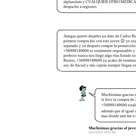
alplazolam y CUALQUIER OTRO MEDICAMEN
despacho a regiones
Amigas quiero dejarles un dato de Carlos B
primera compra fue con este joven 😉 yo soy
separado y ya después compre la promoción 
+56999149600 es totalmente responsable y s
perfecto nunca nos llegó algo elas Estado ni
Bustos, +56999149600 ya acabo de terminar 
soy de Ancud y mis cajitas siempre llegan e
Muchísimas gracias a
le hice la compra de 
+56999149600 totalme
además que al igual d
mas donde ami me a i
Muchísimas gracias al joven
[10/3/2019] 18:35 Hrs.