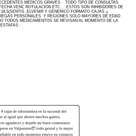
ECEDENTES MEDICOS GRAVES . TODO TIPO DE CONSULTAS
FECHA VENC ROTULACION ETC ... ESTOS SON INHIBIDORES DE
18,5(SENTIS ,ELVENIR Y GENERICO FORMATO CAJAS ¡¡
NTREGAS PERSONALES Y REGIONES SOLO MAYORES DE EDAD
PIDO TODOS MEDICAMENTOS SE REVISAN AL MOMENTO DE LA
ESTAFAS :
 cajas de sibutramina en la sucursal del
ue al igual que ahorro muchos gastos,
ro agradecer y dejarle mi buen comentario
press en Valparaíso📦 todo genial y lo mejor
confiable en todo momento estuvo en contacto