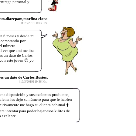
trega personal y
to.diazepam,morfina clona
[11/3/2019] 0:03 Hrs.
an 6 meses y desde mi
lo comprando por
el número
l ver que ami me iba
es un dato de Carlos
con este joven 😉 yo
o
es un dato de Carlos Bustos,
[10/3/2019] 19:36 Hrs.
na disposición y sus exelentes productos,
oblema les dejo su número para que le hablen
tivamente me hago su clienta habitual 🚺
e intentar para poder bajar esos kilitos de
a exelente