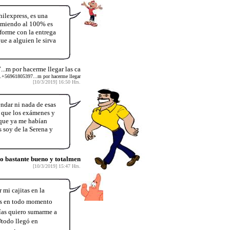
ilexpress, es una
comiendo al 100% es
forme con la entrega
e a alguien le sirva
..m por hacerme llegar las ca
o..+56961805397...m por hacerme llegar
[10/3/2019] 16:50 Hrs.
ndar ni nada de esas
r que los exámenes y
 que ya me habían
s soy de la Serena y
to bastante bueno y totalmen
[10/3/2019] 15:47 Hrs.
i cajitas en la
ues en todo momento
ías quiero sumarme a
todo llegó en