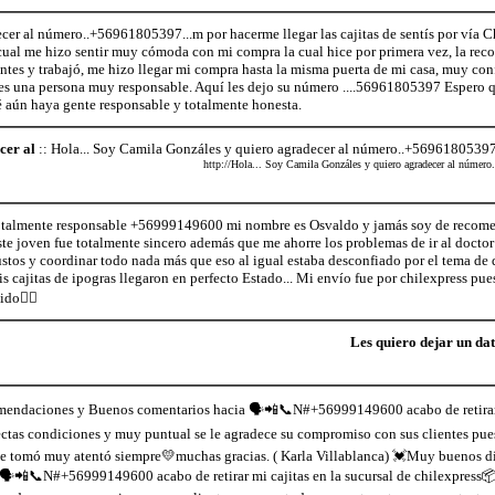
cer al número..+56961805397...m por hacerme llegar las cajitas de sentís por vía Ch
cual me hizo sentir muy cómoda con mi compra la cual hice por primera vez, la re
es y trabajó, me hizo llegar mi compra hasta la misma puerta de mi casa, muy con
es una persona muy responsable. Aquí les dejo su número ....56961805397 Espero qu
 aún haya gente responsable y totalmente honesta.
cer al
:: Hola... Soy Camila Gonzáles y quiero agradecer al número..+56961805397.
http://Hola... Soy Camila Gonzáles y quiero agradecer al númer
totalmente responsable +56999149600 mi nombre es Osvaldo y jamás soy de recome
ste joven fue totalmente sincero además que me ahorre los problemas de ir al docto
stos y coordinar todo nada más que eso al igual estaba desconfiado por el tema de
s cajitas de ipogras llegaron en perfecto Estado... Mi envío fue por chilexpress pue
do👍🏼
Les quiero dejar un da
mendaciones y Buenos comentarios hacia 🗣📲📞N#+56999149600 acabo de retirar m
fectas condiciones y muy puntual se le agradece su compromiso con sus clientes p
e tomó muy atentó siempre💛muchas gracias. ( Karla Villablanca) 💓Muy buenos d
📲📞N#+56999149600 acabo de retirar mi cajitas en la sucursal de chilexpress📦