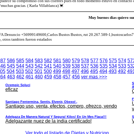
agradece su compromiso con sus clientes pues en todo momento estuvo en contacto
uchas gracias. ( Karla Villablanca) 💓
Muy buenos días quiero s
enuncio +56999149600,Carlos Bustos Bustos, rut 20.267.589-1,bustoscarlos77
, otros tambien fueron estafados
587
586
585
584
583
582
581
580
579
578
577
576
575
574
57
546
545
544
543
542
541
540
539
538
537
536
535
534
533
53
05
504
503
502
501
500
499
498
497
496
495
494
493
492
49
464
463
462
461
460
459
458
457
456
ver mas >>>
S
Ozempic Soluci
A
eficaz
F
Santiago Fentermina, Sentis, Elvenir, Obexol ,
Santiago uso, venta, efectos, compro, ofrezco, vendo
v
Adelgaza De Manera Natural Y Segura! Kilos! En Un Mes Flaca!!!
S
Adelgazante nuez de la india certificado!
Ver todo el listado de Dietas y Nutricion