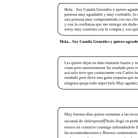
Hola... Soy Camila Gonzáles y quiero agrade
persona muy agradable y muy confiable, la 
una persona muy comprometida con sus client
y con la confianza que me entrego sin duda 
estoy muy contenta con la compra y con qué
Hola... Soy Camila Gonzáles y quiero agrade
Les quiero dejar un dato bastante bueno y 
cosas pero anteriormente fui estafado pero e
acá solo tuve que contactarme con Carlos bu
estafado pero lleve una grata sorpresa que mi
ninguna queja todo súper bién Muy agradeci
Muy buenos días quiero sumarme a las reco
sucursal de chilexpress📦todo llegó en per
estuvo en contacto conmigo informándole d
las recomendaciones y Buenos comentarios 