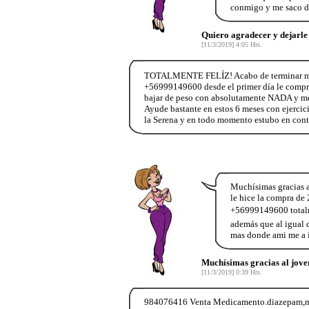
conmigo y me saco d
Quiero agradecer y dejarle
[11/3/2019] 4:05 Hrs.
TOTALMENTE FELÍZ! Acabo de terminar mi pla
+56999149600 desde el primer día le compr
bajar de peso con absolutamente NADA y me 
Ayude bastante en estos 6 meses con ejercic
la Serena y en todo momento estubo en co
Muchísimas gracias a
le hice la compra de 
+56999149600 totalme
además que al igual d
mas donde ami me a i
Muchísimas gracias al joven
[11/3/2019] 0:39 Hrs.
984076416 Venta Medicamento.diazepam,morfin