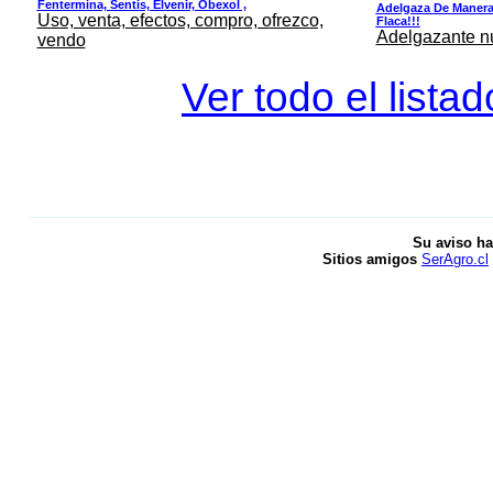
Fentermina, Sentis, Elvenir, Obexol ,
Adelgaza De Manera 
Uso, venta, efectos, compro, ofrezco,
Flaca!!!
Adelgazante nue
vendo
Ver todo el lista
Su aviso ha
Sitios amigos
SerAgro.cl