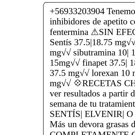
+56933203904 Tenemos
inhibidores de apetito 
fentermina ⚠SIN E
Sentís 37.5|18.75 mg√√
mg√√ sibutramina 10| 
15mg√√ finapet 37.5| 
37.5 mg√√ lorexan 10 
mg√√ 💠RECETAS CHE
ver resultados a partir 
semana de tu tratamient
SENTÍS| ELVENIR| 
Más un devora grasas 
COMPLETAMENTE GR