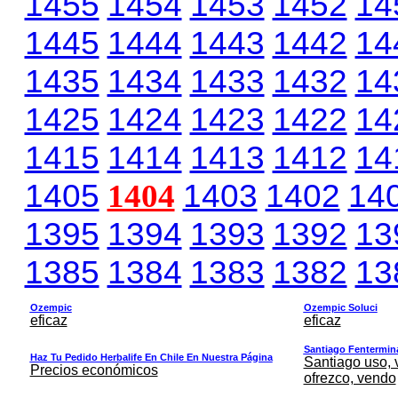
1455
1454
1453
1452
14
1445
1444
1443
1442
14
1435
1434
1433
1432
14
1425
1424
1423
1422
14
1415
1414
1413
1412
14
1405
1404
1403
1402
14
1395
1394
1393
1392
13
1385
1384
1383
1382
13
Ozempic
Ozempic Soluci
eficaz
eficaz
Santiago Fentermina,
Haz Tu Pedido Herbalife En Chile En Nuestra Página
Santiago uso, 
Precios económicos
ofrezco, vendo