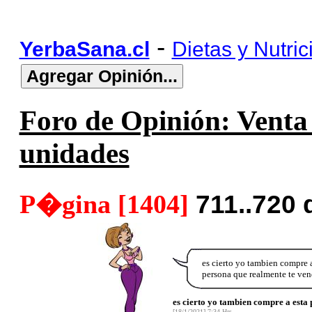
-
YerbaSana.cl
Dietas y Nutric
Foro de Opinión: Venta 
unidades
P�gina [1404]
711..720
es cierto yo tambien compre
persona que realmente te ven
es cierto yo tambien compre a esta
[18/1/2021] 7:34 Hrs.