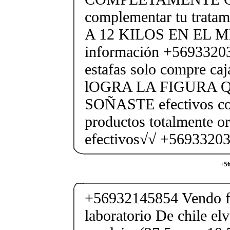
complementar tu trata
A 12 KILOS EN EL M
información +56933203
estafas solo compre caj
lOGRA LA FIGURA 
SOÑASTE efectivos co
productos totalmente o
efectivos√√ +5693320
+56
+56932145854 Vendo fe
laboratorio De chile elv