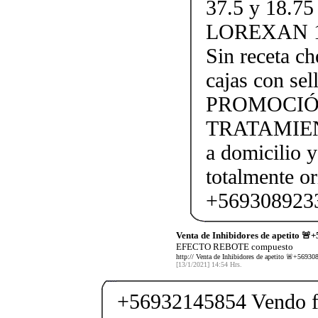
37.5 y 18.7
LOREXAN 1
Sin receta c
cajas con s
PROMOCIÓ
TRATAMIEN
a domicilio y
totalmente o
+5693089233
Venta de Inhibidores de apetito 🚨
EFECTO REBOTE compuesto
http:// Venta de Inhibidores de apetito 🚨+5
[13/1/2021] 14:54 Hrs.
+56932145854 Vendo fe