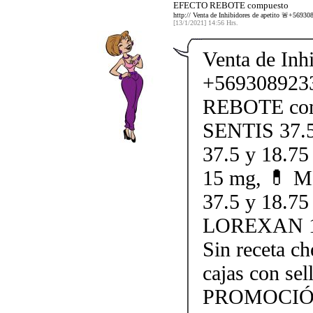
EFECTO REBOTE compuesto
http:// Venta de Inhibidores de apetito 🚨+5
[13/1/2021] 14:56 Hrs.
Venta de Inhi
+569308923
REBOTE comp
SENTIS 37.5
37.5 y 18.
15 mg, 💊 M
37.5 y 18.7
LOREXAN 1
Sin receta c
cajas con s
PROMOCIÓ