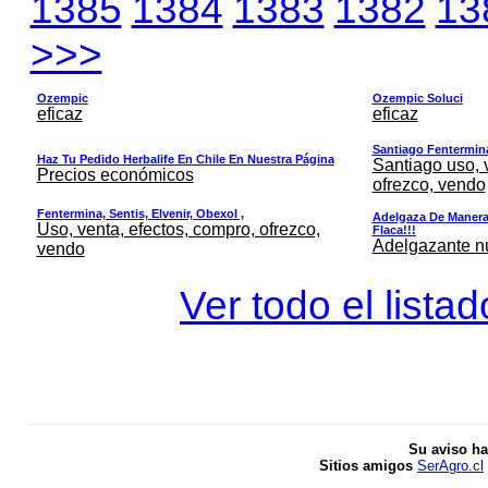
1385
1384
1383
1382
13
>>>
Ozempic
Ozempic Soluci
eficaz
eficaz
Santiago Fentermina,
Haz Tu Pedido Herbalife En Chile En Nuestra Página
Santiago uso, 
Precios económicos
ofrezco, vendo
Fentermina, Sentis, Elvenir, Obexol ,
Adelgaza De Manera 
Uso, venta, efectos, compro, ofrezco,
Flaca!!!
Adelgazante nue
vendo
Ver todo el lista
Su aviso ha
Sitios amigos
SerAgro.cl