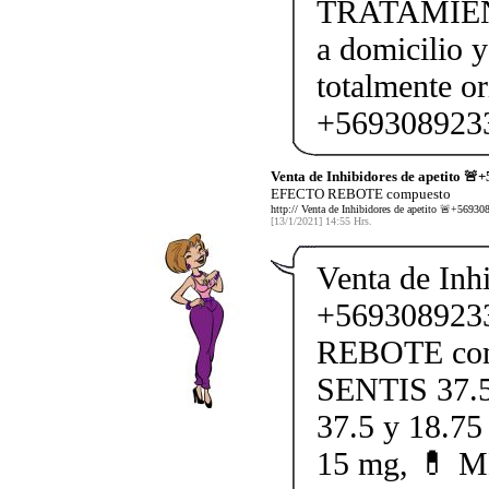
TRATAMIEN
a domicilio y
totalmente o
+5693089233
Venta de Inhibidores de apetito 🚨
EFECTO REBOTE compuesto
http:// Venta de Inhibidores de apetito 🚨+5
[13/1/2021] 14:55 Hrs.
Venta de Inhi
+569308923
REBOTE comp
SENTIS 37.5
37.5 y 18.
15 mg, 💊 M