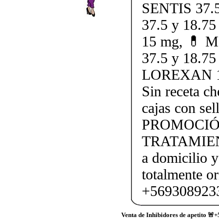
SENTIS 37.5
37.5 y 18.
15 mg, 💊 M
37.5 y 18.7
LOREXAN 1
Sin receta c
cajas con s
PROMOCIÓ
TRATAMIEN
a domicilio y
totalmente o
+5693089233
Venta de Inhibidores de apetito 🚨