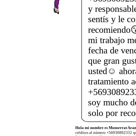
y responsabl
sentís y le c
recomiendo😘
mi trabajo me
fecha de ven
que gran gus
usted☺ ahor
tratamiento a
+5693089233
soy mucho de
solo por re
Hola mi nombre es Monserrat Aran
créditos al número +56930892332 qu