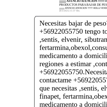
¡¡¡¡¡¡¡ ATENCIO ATENCION !!!!!
PRODUCTOS PARA BAJAR DE PES
¡¡¡¡¡¡¡ ATENCIO ATENCION !!!!!!! HOLA 
[8/3/2021] 11:37 Hrs.
Necesitas bajar de pes
+56922055750 tengo tod
,sentis, elvenir, sibutra
fertarmina,obexol,consu
medicamento a domicili
regiones a estimar ,co
+56922055750.Necesita
contactame +569220557
que necesitas ,sentis, e
finapet, fertarmina,obex
medicamento a domicili