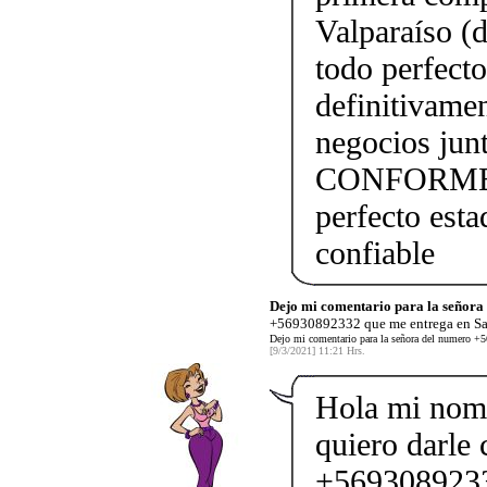
Valparaíso (
todo perfect
definitivame
negocios j
CONFORME!!!
perfecto esta
confiable
Dejo mi comentario para la señora
+56930892332 que me entrega en San
Dejo mi comentario para la señora del numero +5
[9/3/2021] 11:21 Hrs.
Hola mi nom
quiero darle 
+5693089233