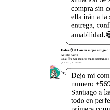
compra sin c
ella irán a l
entrega, conf
amabilidad.
Holas. ✋☺️ Con mi mejor amiga e
:
Natalia saieh
Holas. ✋☺️ Con mi mejor amiga encontramos el co
[9/3/2021] 11:36 Hrs.
Dejo mi come
numero +569
Santiago a l
todo en perfe
primera comp