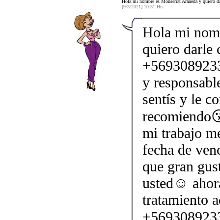
Hola mi nombre es Monserrat Araneda y quiero d
[9/3/2021] 10:31 Hrs.
Hola mi nom
quiero darle 
+5693089233
y responsabl
sentís y le c
recomiendo😘
mi trabajo me
fecha de ven
que gran gus
usted☺ ahor
tratamiento a
+5693089233