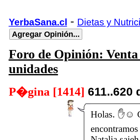
-
YerbaSana.cl
Dietas y Nutric
Foro de Opinión: Venta 
unidades
P�gina [1414]
611..620
Holas. ✋☺️ 
encontramos 
Natalia saieh