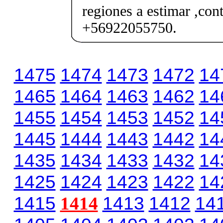
regiones a estimar ,co
+56922055750.
1475
1474
1473
1472
14
1465
1464
1463
1462
14
1455
1454
1453
1452
14
1445
1444
1443
1442
14
1435
1434
1433
1432
14
1425
1424
1423
1422
14
1415
1414
1413
1412
14