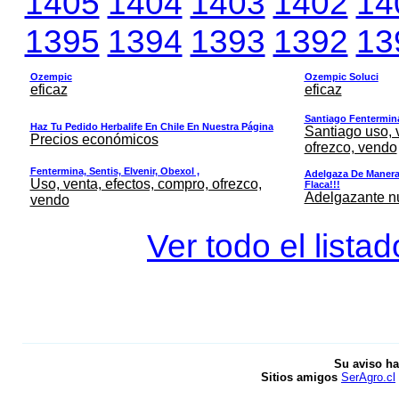
1405
1404
1403
1402
14
1395
1394
1393
1392
13
Ozempic
Ozempic Soluci
eficaz
eficaz
Santiago Fentermina,
Haz Tu Pedido Herbalife En Chile En Nuestra Página
Santiago uso, 
Precios económicos
ofrezco, vendo
Fentermina, Sentis, Elvenir, Obexol ,
Adelgaza De Manera 
Uso, venta, efectos, compro, ofrezco,
Flaca!!!
Adelgazante nue
vendo
Ver todo el lista
Su aviso ha
Sitios amigos
SerAgro.cl