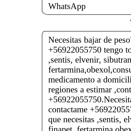
WhatsApp
Necesitas bajar de pes
+56922055750 tengo tod
,sentis, elvenir, sibutra
fertarmina,obexol,consu
medicamento a domicili
regiones a estimar ,co
+56922055750.Necesita
contactame +569220557
que necesitas ,sentis, e
finapet, fertarmina,obex