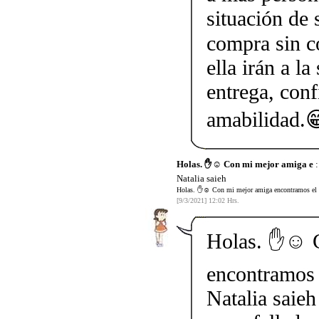
situación de 
compra sin c
ella irán a l
entrega, conf
amabilidad.
Holas. ✋☺️ Con mi mejor amiga e
:
Natalia saieh
Holas. ✋☺️ Con mi mejor amiga encontramos el co
[9/3/2021] 12:02 Hrs.
Holas. ✋☺️ 
encontramos 
Natalia saieh