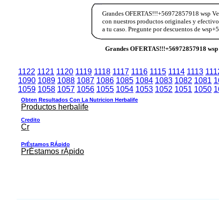
Grandes OFERTAS!!!+56972857918 wsp Vend
con nuestros productos originales y efectiv
a tu caso. Pregunte por descuentos de wsp
Grandes OFERTAS!!!+56972857918 wsp 
1122
1121
1120
1119
1118
1117
1116
1115
1114
1113
111
1090
1089
1088
1087
1086
1085
1084
1083
1082
1081
1
1059
1058
1057
1056
1055
1054
1053
1052
1051
1050
1
Obten Resultados Con La Nutricion Herbalife
Productos herbalife
Credito
Cr
PrÉstamos RÁpido
PrÉstamos rÁpido