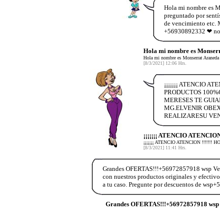
Hola mi nombre es Mo
preguntado por sentís
de vencimiento etc. 
+56930892332 ❤ no d
Hola mi nombre es Monserr
Hola mi nombre es Monserrat Araneda 
[8/3/2021] 12:06 Hrs.
¡¡¡¡¡¡¡ ATENCIO A
PRODUCTOS 100%O
MERESES TE GUIA
MG.ELVENIR OBEX
REALIZARESU VEN
¡¡¡¡¡¡¡ ATENCIO ATENCIO
¡¡¡¡¡¡¡ ATENCIO ATENCION !!!!!
[8/3/2021] 11:41 Hrs.
Grandes OFERTAS!!!+56972857918 wsp Vend
con nuestros productos originales y efectiv
a tu caso. Pregunte por descuentos de wsp
Grandes OFERTAS!!!+56972857918 wsp 