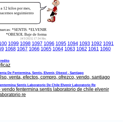
12 kilos por mes,
y hacemos seguimiento
 marcas: *SENTIS. *ELVENIR
*OBEXOL Baje de forma
[4/3/2021] 17:34 Hrs.
100
1099
1098
1097
1096
1095
1094
1093
1092
1091
69
1068
1067
1066
1065
1064
1063
1062
1061
1060
redito
ficaz
enta De Fentermina, Sentis, Elvenir, Obexol , Santiago
Uso, venta, efectos, compro, ofrezco, vendo, santiago
entermina Sentis Laboratorio De Chile Elvenir Laboratorio Re
 vendo fentermina sentis laboratorio de chile elvenir
aboratorio re