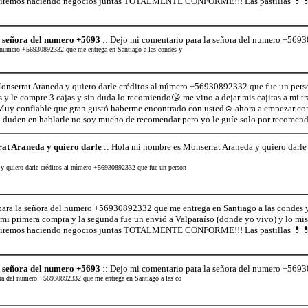
uiremos haciendo negocios juntas TOTALMENTE CONFORME!!! Las pastillas 💊💊en
a señora del numero +5693
:: Dejo mi comentario para la señora del numero +5693
l numero +56930892332 que me entrega en Santiago a las condes y
nserrat Araneda y quiero darle créditos al número +56930892332 que fue un perso
 y le compre 3 cajas y sin duda lo recomiendo😘 me vino a dejar mis cajitas a mi trab
Muy confiable que gran gustó haberme encontrado con usted☺ ahora a empezar con 
uden en hablarle no soy mucho de recomendar pero yo le guíe solo por recomen
at Araneda y quiero darle
:: Hola mi nombre es Monserrat Araneda y quiero darl
y quiero darle créditos al número +56930892332 que fue un person
ara la señora del numero +56930892332 que me entrega en Santiago a las condes 
 mi primera compra y la segunda fue un envió a Valparaíso (donde yo vivo) y lo mi
uiremos haciendo negocios juntas TOTALMENTE CONFORME!!! Las pastillas 💊💊en
a señora del numero +5693
:: Dejo mi comentario para la señora del numero +5693
ora del numero +56930892332 que me entrega en Santiago a las co