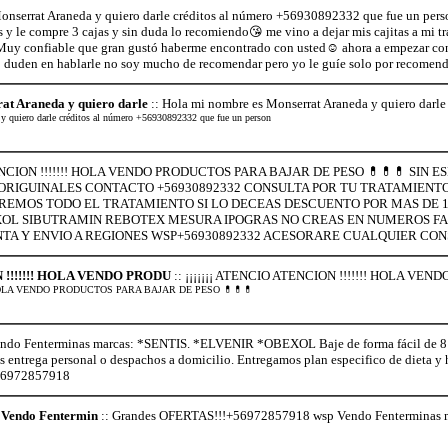
nserrat Araneda y quiero darle créditos al número +56930892332 que fue un perso
 y le compre 3 cajas y sin duda lo recomiendo😘 me vino a dejar mis cajitas a mi trab
Muy confiable que gran gustó haberme encontrado con usted☺ ahora a empezar con 
uden en hablarle no soy mucho de recomendar pero yo le guíe solo por recomen
at Araneda y quiero darle
:: Hola mi nombre es Monserrat Araneda y quiero darle
y quiero darle créditos al número +56930892332 que fue un person
TENCION !!!!!!! HOLA VENDO PRODUCTOS PARA BAJAR DE PESO 💊💊💊 SIN
RIGUINALES CONTACTO +56930892332 CONSULTA POR TU TRATAMIENT
REMOS TODO EL TRATAMIENTO SI LO DECEAS DESCUENTO POR MAS DE 1 
OL SIBUTRAMIN REBOTEX MESURA IPOGRAS NO CREAS EN NUMEROS FALS
TA Y ENVIO A REGIONES WSP+56930892332 ACESORARE CUALQUIER CO
N !!!!!!! HOLA VENDO PRODU
:: ¡¡¡¡¡¡¡ ATENCIO ATENCION !!!!!!! HOLA V
!! HOLA VENDO PRODUCTOS PARA BAJAR DE PESO 💊💊💊
o Fenterminas marcas: *SENTIS. *ELVENIR *OBEXOL Baje de forma fácil de 8 a 
os entrega personal o despachos a domicilio. Entregamos plan especifico de dieta 
+56972857918
Vendo Fentermin
:: Grandes OFERTAS!!!+56972857918 wsp Vendo Fenterminas