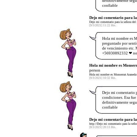
definitivamente seg
confiable
Dejo mi comentario para l
Dejo mi comentario para la señora de
[9/3/2021] 11:22 Hrs.
Hola mi nombre es Mo
preguntado por sentís
de vencimiento etc. 
+56930892332 ❤ no d
Hola mi nombre es Monserr
person
Hola mi nombre es Monserrat Araneda 
[9/3/2021] 10:32 Hrs.
Dejo mi comentario p
condiciones. Esa fue
definitivamente seg
confiable
Dejo mi comentario para l
http://Dejo mi comentario para la señ
[8/3/2021] 20:13 Hrs.