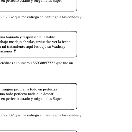
 perfecto estado y origuinales Súper
0892332 que me entrega en Santiago a las condes y
na honrada y responsable le hable
ajo me dejo abrirlas, revisarlas ver la fecha
mi tratamiento aqui les dejo su Wathsap
daciónes ❣
e créditos al número +56930892332 que fue un
y ningun problema todo en perfectas
smo todo perfecto nada que desear
 perfecto estado y origuinales Súper
0892332 que me entrega en Santiago a las condes y