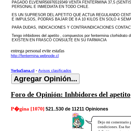
PAGADO ELVENIR56976519349 VENTA FENTERMINA 37,5 (SENTI
PERSONAL E INMEDIATA EN TODO CHILE.
ES UN SUPRESOR DEL APETITO QUE ACTUA REGULANDO CENT
E IMPULSOS, PODRAS BAJAR DE 8 A 10 KILOS EN SOLO 4 SEMA
PARA DUDAS, INDICACIONES Y CONTRAINDICACIONES CONTAC
Tengo inhbidores del apetito , compuestos por fentermina clorhidrato
EXISTEN EN FRASCO CONSULTE EN SU FARMACIA
entrega personal evite estafas
http://fentermina.webnode.cl
-
YerbaSana.cl
Avisos clasificados
Foro de Opinión: Inhbidores del apetito
P�gina [1070]
521..530 de 11211 Opiniones
Dejo mi comentario p
condiciones. Esa fue