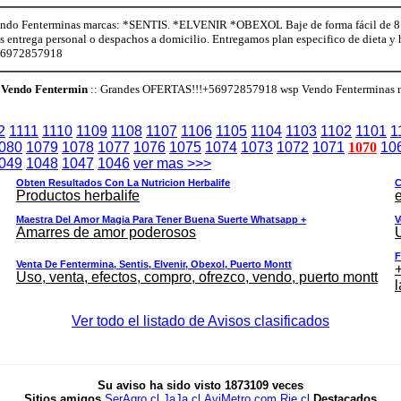
o Fenterminas marcas: *SENTIS. *ELVENIR *OBEXOL Baje de forma fácil de 8 a 
os entrega personal o despachos a domicilio. Entregamos plan especifico de dieta 
+56972857918
Vendo Fentermin
:: Grandes OFERTAS!!!+56972857918 wsp Vendo Fenterminas
2
1111
1110
1109
1108
1107
1106
1105
1104
1103
1102
1101
1
080
1079
1078
1077
1076
1075
1074
1073
1072
1071
1070
10
049
1048
1047
1046
ver mas >>>
Obten Resultados Con La Nutricion Herbalife
C
Productos herbalife
e
Maestra Del Amor Magia Para Tener Buena Suerte Whatsapp +
V
Amarres de amor poderosos
F
Venta De Fentermina, Sentis, Elvenir, Obexol, Puerto Montt
+
Uso, venta, efectos, compro, ofrezco, vendo, puerto montt
l
Ver todo el listado de Avisos clasificados
Su aviso ha sido visto
1873109
veces
Sitios amigos
SerAgro.cl
JaJa.cl
AviMetro.com
Rie.cl
Destacados