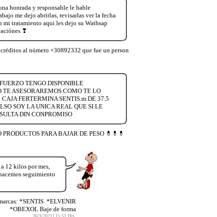
na honrada y responsable le hable
ajo me dejo abrirlas, revisarlas ver la fecha
mi tratamiento aqui les dejo su Wathsap
daciónes ❣
 créditos al número +30892332 que fue un person
 ESFUERZO TENGO DISPONIBLE
O TE ASESORAREMOS COMO TE LO
CAJA FERTERMINA SENTIS.m DE 37.5
O SOY LA UNICA REAL QUE SI LE
NSULTA DIN CONPROMISO
ENDO PRODUCTOS PARA BAJAR DE PESO 💊💊💊
12 kilos por mes,
y hacemos seguimiento
 marcas: *SENTIS. *ELVENIR
*OBEXOL Baje de forma
[6/3/2021] 15:51 Hrs.