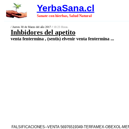
YerbaSana.cl
Sanate con hierbas, Salud Natural
/ Jueves 30 de Marzo del año 2017 /
18:23 Horas.
Inhbidores del apetito
venta fentermina , (sentis) elvenir venta fentermina ...
FALSIFICACIONES--VENTA 56976519349-TERFAMEX-OBEXOL-M