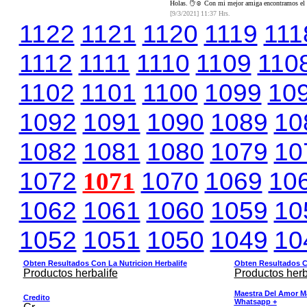
Holas. ✋☺️ Con mi mejor amiga encontramos el co
[9/3/2021] 11:37 Hrs.
1122
1121
1120
1119
111
1112
1111
1110
1109
110
1102
1101
1100
1099
10
1092
1091
1090
1089
10
1082
1081
1080
1079
10
1072
1071
1070
1069
10
1062
1061
1060
1059
10
1052
1051
1050
1049
10
Obten Resultados Con La Nutricion Herbalife
Obten Resultados Co
Productos herbalife
Productos herb
Maestra Del Amor M
Credito
Whatsapp +