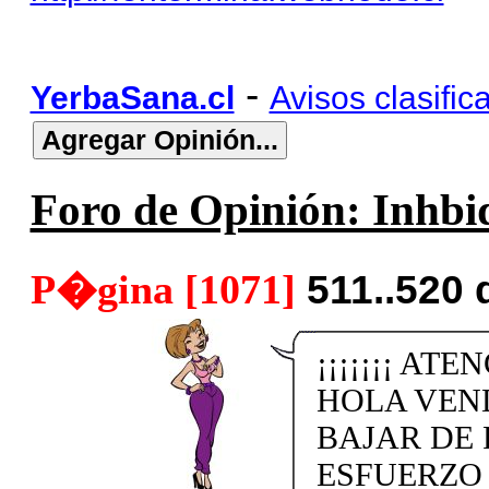
-
YerbaSana.cl
Avisos clasific
Foro de Opinión: Inhbid
P�gina [1071]
511..520 
¡¡¡¡¡¡¡ ATE
HOLA VEN
BAJAR DE 
ESFUERZO