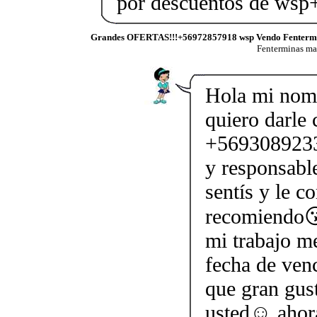
por descuentos de ws
Grandes OFERTAS!!!+56972857918 wsp Vendo Fenterm
Fenterminas m
Hola mi nom
quiero darle 
+5693089233
y responsabl
sentís y le c
recomiendo😘
mi trabajo me
fecha de ven
que gran gus
usted☺ ahor