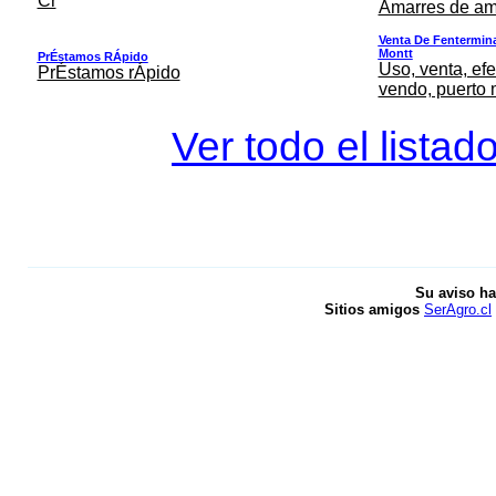
Cr
Amarres de am
Venta De Fentermina,
Montt
PrÉstamos RÁpido
Uso, venta, efe
PrÉstamos rÁpido
vendo, puerto 
Ver todo el listad
Su aviso ha
Sitios amigos
SerAgro.cl