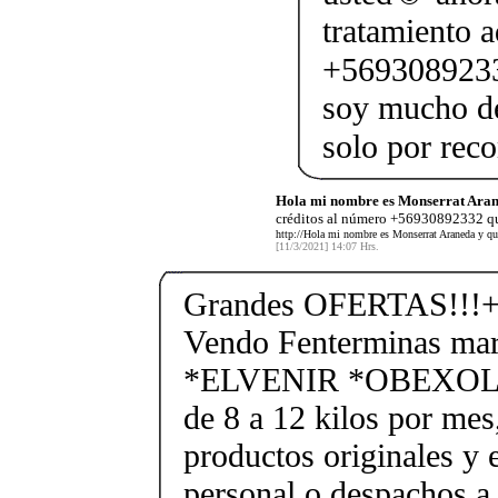
tratamiento a
+5693089233
soy mucho de
solo por re
Hola mi nombre es Monserrat Aran
créditos al número +56930892332 qu
http://Hola mi nombre es Monserrat Araneda y qu
[11/3/2021] 14:07 Hrs.
Grandes OFERTAS!!!+
Vendo Fenterminas ma
*ELVENIR *OBEXOL Ba
de 8 a 12 kilos por mes
productos originales y 
personal o despachos a 