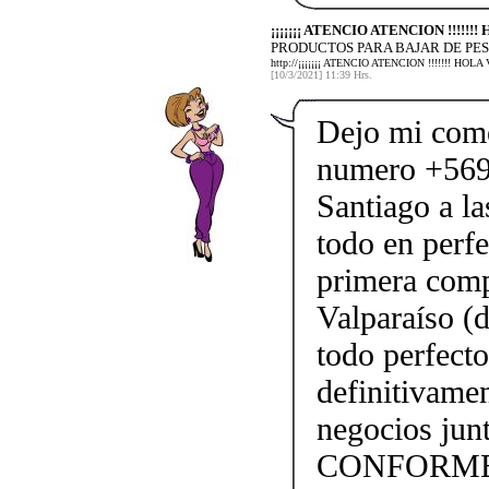
¡¡¡¡¡¡¡ ATENCIO ATENCION !!!!!
PRODUCTOS PARA BAJAR DE PES
http://¡¡¡¡¡¡¡ ATENCIO ATENCION !!!!!!!
[10/3/2021] 11:39 Hrs.
Dejo mi come
numero +569
Santiago a l
todo en perfe
primera comp
Valparaíso (
todo perfect
definitivame
negocios j
CONFORME!!!