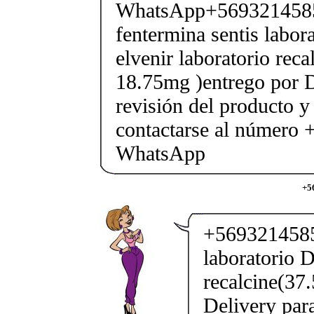
WhatsApp+569321458
fentermina sentis labor
elvenir laboratorio rec
18.75mg )entrego por D
revisión del producto y
contactarse al número
WhatsApp
+5
+5693214585
laboratorio D
recalcine(37
Delivery par