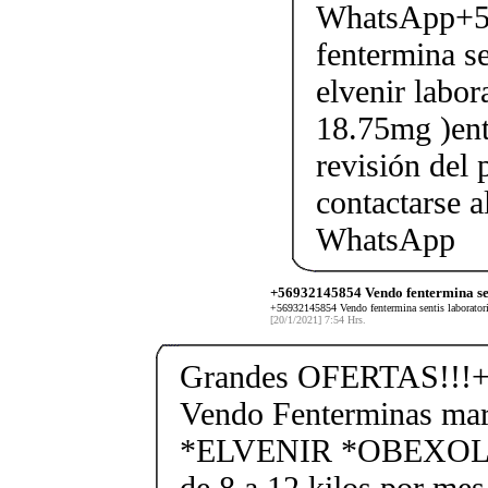
WhatsApp+5
fentermina se
elvenir labor
18.75mg )ent
revisión del 
contactarse
WhatsApp
+56932145854 Vendo fentermina sen
+56932145854 Vendo fentermina sentis laboratorio
[20/1/2021] 7:54 Hrs.
Grandes OFERTAS!!!+
Vendo Fenterminas ma
*ELVENIR *OBEXOL Ba
de 8 a 12 kilos por mes