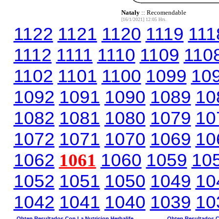
Nataly
:: Recomendable
[16/1/2021] 12:05 Hrs.
1122
1121
1120
1119
111
1112
1111
1110
1109
110
1102
1101
1100
1099
10
1092
1091
1090
1089
10
1082
1081
1080
1079
10
1072
1071
1070
1069
10
1062
1061
1060
1059
10
1052
1051
1050
1049
10
1042
1041
1040
1039
10
Obten Resultados Con La Nutricion Herbalife
Obten Resultados Co