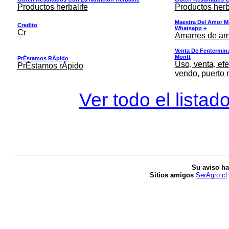
Productos herbalife
Productos herb
Maestra Del Amor M
Credito
Whatsapp +
Cr
Amarres de am
Venta De Fentermina,
Montt
PrÉstamos RÁpido
Uso, venta, efe
PrÉstamos rÁpido
vendo, puerto 
Ver todo el listad
Su aviso ha
Sitios amigos
SerAgro.cl