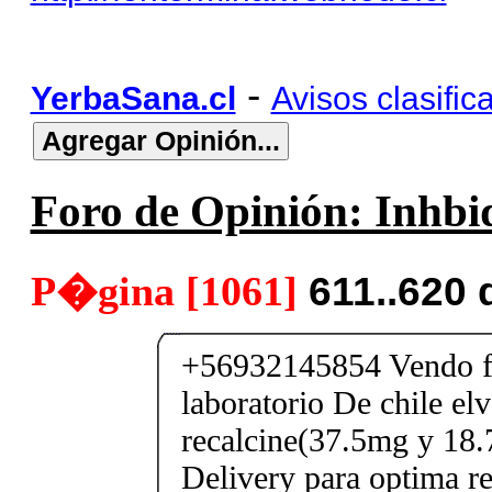
-
YerbaSana.cl
Avisos clasific
Foro de Opinión: Inhbid
P�gina [1061]
611..620 
+56932145854 Vendo fe
laboratorio De chile elv
recalcine(37.5mg y 18.
Delivery para optima re