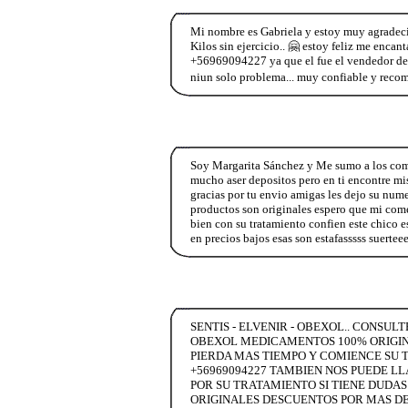
Mi nombre es Gabriela y estoy muy agradeci
Kilos sin ejercicio.. 🤗 estoy feliz me enc
+56969094227 ya que el fue el vendedor del 
niun solo problema... muy confiable y recome
Soy Margarita Sánchez y Me sumo a los comen
mucho aser depositos pero en ti encontre mi
gracias por tu envio amigas les dejo su num
productos son originales espero que mi come
bien con su tratamiento confien este chico e
en precios bajos esas son estafasssss suert
SENTIS - ELVENIR - OBEXOL.. CONSUL
OBEXOL MEDICAMENTOS 100% ORIGINAL
PIERDA MAS TIEMPO Y COMIENCE SU T
+56969094227 TAMBIEN NOS PUEDE LLA
POR SU TRATAMIENTO SI TIENE DUDA
ORIGINALES DESCUENTOS POR MAS DE 