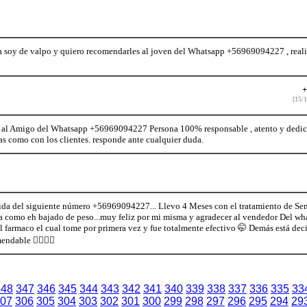
soy de valpo y quiero recomendarles al joven del Whatsapp +56969094227 , reali
+
[15/1
 al Amigo del Whatsapp +56969094227 Persona 100% responsable , atento y dedic
as como con los clientes. responde ante cualquier duda.
da del siguiente número +56969094227... Llevo 4 Meses con el tratamiento de Sen
anta como eh bajado de peso...muy feliz por mi misma y agradecer al vendedor Del w
farmaco el cual tome por primera vez y fue totalmente efectivo 🤭 Demás está deci
ndable 👍🏻💃🏻
348
347
346
345
344
343
342
341
340
339
338
337
336
335
33
07
306
305
304
303
302
301
300
299
298
297
296
295
294
29