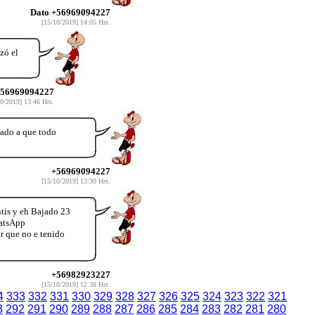
Dato +56969094227
[15/10/2019] 14:05 Hrs.
zó el
56969094227
0/2019] 13:46 Hrs.
ado a que todo
+56969094227
[15/10/2019] 13:30 Hrs.
tis y eh Bajado 23
hatsApp
r que no e tenido
+56982923227
[15/10/2019] 12:38 Hrs.
4
333
332
331
330
329
328
327
326
325
324
323
322
321
3
292
291
290
289
288
287
286
285
284
283
282
281
280