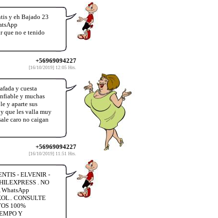
tis y eh Bajado 23
hatsApp
r que no e tenido
+56969094227
[16/10/2019] 12:05 Hrs.
afada y cuesta
onfiable y muchas
e y aparte sus
 y que les valla muy
sale caro no caigan
+56969094227
[16/10/2019] 11:51 Hrs.
TIS - ELVENIR -
ILEXPRESS . NO
 WhatsApp
XOL.. CONSULTE
TOS 100%
IEMPO Y