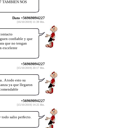
27 TAMBIEN NOS
Dato +56969094227
[16/10/2019] 11:39 Hrs.
contacto
lguen confiable y que
ara que no tengan
en excelente
+56969094227
[15/10/2019] 20:17 Hrs.
. A todo esto su
ianza ya que llegaron
recomendable
+56969094227
[15/10/2019] 14:25 Hrs.
odo salio perfecto.