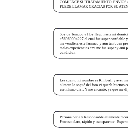
COMIENCE SU TRATAMIENTO. ENVIOS A
PUEDE LLAMAR GRACIAS POR SU ATEN
Soy de Temuco y Hoy llego hasta mi domicili
+56969094227 el cual fue super confiable y
me vendiera este farmaco y aún tan buen pr
malas experiencias ami me fue super y ami p
condicion.
Les cuento mi nombre es Kimberli y ayer me
número lo saqué del foro vi quería buenos c
ese mismo día .. Y me encantó, ya que me d
Persona Seria y Responsable altamente rec
Proceso claro, rápido y transparente . Espero