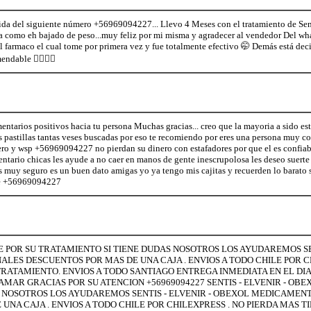
da del siguiente número +56969094227... Llevo 4 Meses con el tratamiento de Sen
anta como eh bajado de peso...muy feliz por mi misma y agradecer al vendedor Del w
farmaco el cual tome por primera vez y fue totalmente efectivo 🤭 Demás está deci
ndable 👍🏻💃🏻
tarios positivos hacia tu persona Muchas gracias... creo que la mayoria a sido est
s pastillas tantas veses buscadas por eso te recomiendo por eres una persona muy c
ero y wsp +56969094227 no pierdan su dinero con estafadores por que el es confiabl
ntario chicas les ayude a no caer en manos de gente inescrupolosa les deseo suerte
s muy seguro es un buen dato amigas yo ya tengo mis cajitas y recuerden lo barato 
eee +56969094227
TE POR SU TRATAMIENTO SI TIENE DUDAS NOSOTROS LOS AYUDAREMOS SEN
ES DESCUENTOS POR MAS DE UNA CAJA . ENVIOS A TODO CHILE POR CH
RATAMIENTO. ENVIOS A TODO SANTIAGO ENTREGA INMEDIATA EN EL DIA
MAR GRACIAS POR SU ATENCION +56969094227 SENTIS - ELVENIR - OBE
S NOSOTROS LOS AYUDAREMOS SENTIS - ELVENIR - OBEXOL MEDICAMEN
UNA CAJA . ENVIOS A TODO CHILE POR CHILEXPRESS . NO PIERDA MAS T