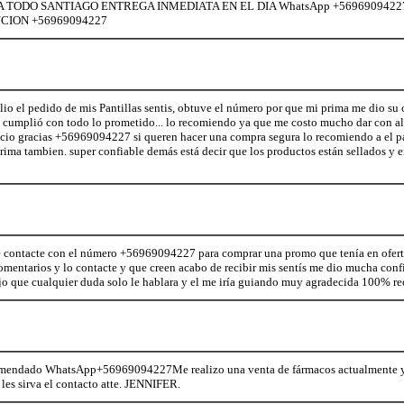
 TODO SANTIAGO ENTREGA INMEDIATA EN EL DIA WhatsApp +569690942
CION +56969094227
o el pedido de mis Pantillas sentis, obtuve el número por que mi prima me dio su 
 cumplió con todo lo prometido... lo recomiendo ya que me costo mucho dar con a
ecio gracias +56969094227 si queren hacer una compra segura lo recomiendo a el p
rima tambien. super confiable demás está decir que los productos están sellados y 
 contacte con el número +56969094227 para comprar una promo que tenía en oferta.
omentarios y lo contacte y que creen acabo de recibir mis sentís me dio mucha conf
ijo que cualquier duda solo le hablara y el me iría guiando muy agradecida 100% 
omendado WhatsApp+56969094227Me realizo una venta de fármacos actualmente y t
 les sirva el contacto atte. JENNIFER.