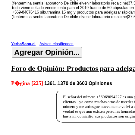
)fentermina sentis laboratorio De chile elvenir laboratorio recalci
todo viene sellado vencimiento para el 2019 frasco de 60 cápsulas e
+569-84076416 sibutramina 15 mg y productos para adelgazar rápidam
)fentermina sentis laboratorio De chile elvenir laboratorio recalcin
-
YerbaSana.cl
Avisos clasificados
Foro de Opinión: Productos para adelg
P�gina [225]
1361..1370 de 3603 Opiniones
El señor del número +56969094227 es una pe
clientas... yo como muchas otras de ustedes 
número y me arriesgue nuevamente volví a d
verdad es que aun existen personas honradas
hasta mi domicilio. sus productos son origi