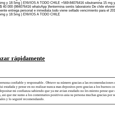
ne(37.5mg y 18.5mg ) ENVIOS A TODO CHILE +569-84076416 sibutramina 15 mg y
n $ 40.000 (984076416 whatsApp )fentermina sentis laboratorio De chile elv
ente entrega personal e inmediata todo viene sellado vencimiento para el 2
e(37.5mg y 18.5mg ) ENVIOS A TODO CHILE
azar rápidamente
rsona confiable y responsable.. Obtuve su número gracias a las recomendaciones d
fui estafada y pense en no realizar nunca mas depositos pero gracias a los buenos c
epositar mi confianza sabiendo que ya me avian estafado no les miento pense que c
, asi que me sumo a los comentarios positivos asia su persona muchas gracias por su
nales y lo seguiré recomendando.