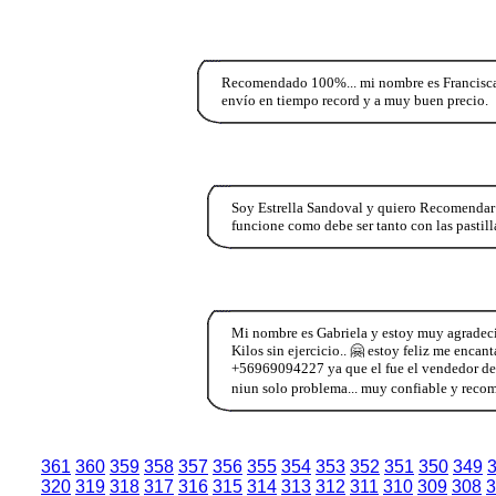
Recomendado 100%... mi nombre es Francisca 
envío en tiempo record y a muy buen precio.
Soy Estrella Sandoval y quiero Recomendar
funcione como debe ser tanto con las pastill
Mi nombre es Gabriela y estoy muy agradeci
Kilos sin ejercicio.. 🤗 estoy feliz me enc
+56969094227 ya que el fue el vendedor del 
niun solo problema... muy confiable y recome
361
360
359
358
357
356
355
354
353
352
351
350
349
320
319
318
317
316
315
314
313
312
311
310
309
308
3