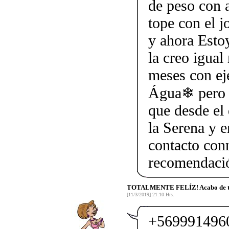
de peso con
tope con el j
y ahora Esto
la creo igual
meses con ej
Água❄ pero t
que desde el
la Serena y 
contacto c
recomendació
TOTALMENTE FELÍZ! Acabo de ter
[11/3/2019] 21:10 Hrs.
+5699914960