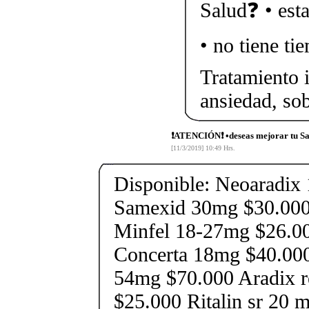
Salud❓ • est
• no tiene ti
Tratamiento i
ansiedad, so
❗ATENCIÓN❗ •deseas mejorar tu S
[11/3/2019] 10:49 Hrs.
Disponible: Neoaradix
Samexid 30mg $30.000
Minfel 18-27mg $26.0
Concerta 18mg $40.00
54mg $70.000 Aradix r
$25.000 Ritalin sr 20 