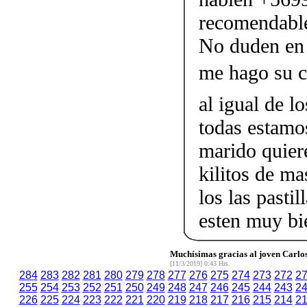
recomendable
No duden en 
me hago su c
al igual de 
todas estamo
marido quiere
kilitos de m
los las pasti
esten muy bie
Muchísimas gracias al joven Carlos 
[11/3/2019] 0:43 Hrs.
284
283
282
281
280
279
278
277
276
275
274
273
272
2
255
254
253
252
251
250
249
248
247
246
245
244
243
2
226
225
224
223
222
221
220
219
218
217
216
215
214
2