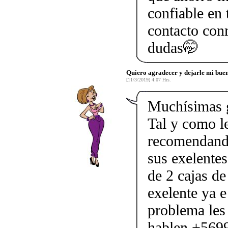
confiable en
contacto con
dudas🤭
Quiero agradecer y dejarle mi buen
[11/3/2019] 4:07 Hrs.
Muchísimas g
Tal y como l
recomendando
sus exelentes
de 2 cajas de
exelente ya e
problema les
hablen +569