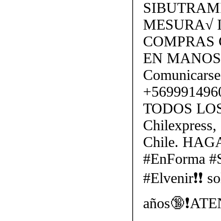
SIBUTRAM
MESURA√ 
COMPRAS 
EN MANOS 
Comunicarse
+5699914960
TODOS LOS
Chilexpress, 
Chile. HA
#EnForma #S
#Elvenir❗❗ s
años🔞❗ATEN