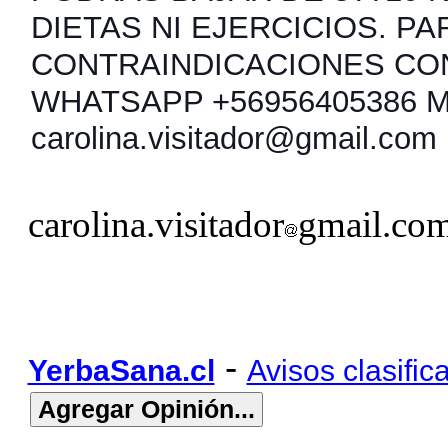
DIETAS NI EJERCICIOS. PA
CONTRAINDICACIONES CO
WHATSAPP +56956405386 
carolina.visitador@gmail.com
carolina.visitador
gmail.co
-
YerbaSana.cl
Avisos clasific