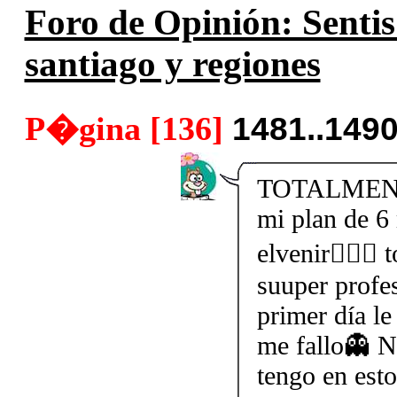
Foro de Opinión: Sentis
santiago y regiones
P�gina [136]
1481..149
TOTALMENTE
mi plan de 6
elvenir🏃🏻‍♀
suuper profe
primer día l
me fallo👻 N
tengo en est