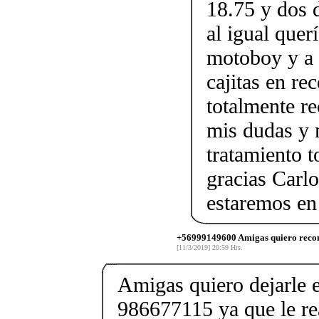
18.75 y dos 
al igual quer
motoboy y a 
cajitas en re
totalmente r
mis dudas y m
tratamiento 
gracias Carl
estaremos en
+56999149600 Amigas quiero recom
[11/3/2019] 20:59 Hrs.
Amigas quiero dejarle 
986677115 ya que le re