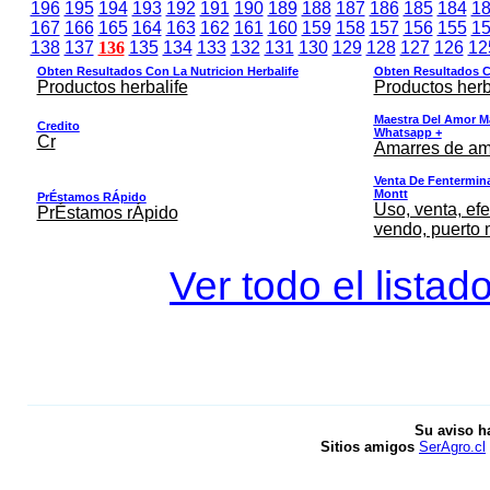
196
195
194
193
192
191
190
189
188
187
186
185
184
1
167
166
165
164
163
162
161
160
159
158
157
156
155
1
138
137
136
135
134
133
132
131
130
129
128
127
126
12
Obten Resultados Con La Nutricion Herbalife
Obten Resultados Co
Productos herbalife
Productos herb
Maestra Del Amor M
Credito
Whatsapp +
Cr
Amarres de am
Venta De Fentermina,
Montt
PrÉstamos RÁpido
Uso, venta, efe
PrÉstamos rÁpido
vendo, puerto 
Ver todo el listad
Su aviso h
Sitios amigos
SerAgro.cl