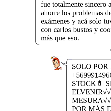
fue totalmente sincero
ahorre los problemas de
exámenes y acá solo tu
con carlos bustos y coo
más que eso.
SOLO POR
+56999149
STOCK💊 S
ELVENIR√√
MESURA√√
POR MÁS D