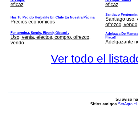
eficaz
eficaz
Santiago Fentermina,
Haz Tu Pedido Herbalife En Chile En Nuestra Página
Santiago uso, 
Precios económicos
ofrezco, vendo
Fentermina, Sentis, Elvenir, Obexol ,
Adelgaza De Manera 
Uso, venta, efectos, compro, ofrezco,
Flaca!!!
Adelgazante nue
vendo
Ver todo el lista
Su aviso ha
Sitios amigos
SerAgro.cl