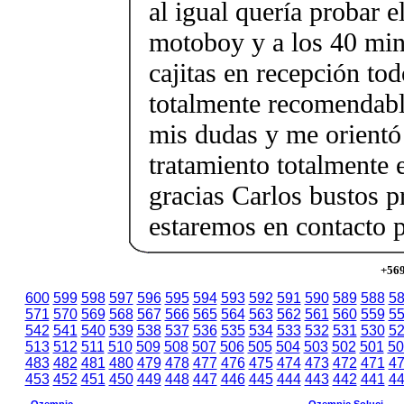
al igual quería probar e
motoboy y a los 40 minu
cajitas en recepción to
totalmente recomendabl
mis dudas y me orientó 
tratamiento totalmente
gracias Carlos bustos 
estaremos en contacto
+569
600
599
598
597
596
595
594
593
592
591
590
589
588
5
571
570
569
568
567
566
565
564
563
562
561
560
559
5
542
541
540
539
538
537
536
535
534
533
532
531
530
5
513
512
511
510
509
508
507
506
505
504
503
502
501
50
483
482
481
480
479
478
477
476
475
474
473
472
471
4
453
452
451
450
449
448
447
446
445
444
443
442
441
4
Ozempic
Ozempic Soluci