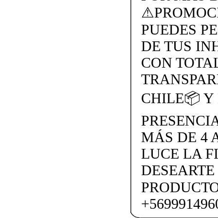
⚠PROMOCI
PUEDES P
DE TUS IN
CON TOTA
TRANSPAR
CHILE📦 Y
PRESENCI
MÁS DE 4
LUCE LA F
DESEARTE
PRODUCTO
+569991496