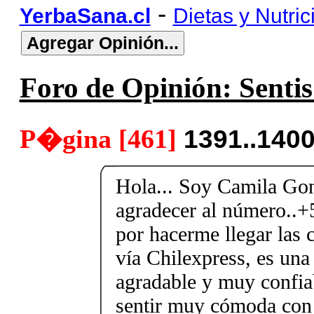
-
YerbaSana.cl
Dietas y Nutric
Foro de Opinión: Sentis 
P�gina [461]
1391..140
Hola... Soy Camila Gon
agradecer al número..
por hacerme llegar las c
vía Chilexpress, es un
agradable y muy confiab
sentir muy cómoda con 