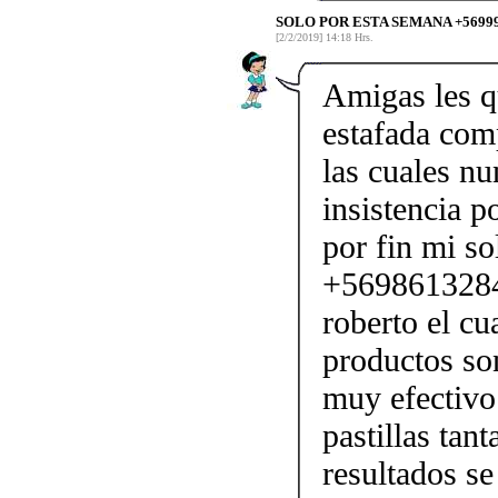
SOLO POR ESTA SEMANA +5699
[2/2/2019] 14:18 Hrs.
Amigas les qu
estafada com
las cuales nu
insistencia p
por fin mi s
+5698613284
roberto el cua
productos son
muy efectivo
pastillas tan
resultados s