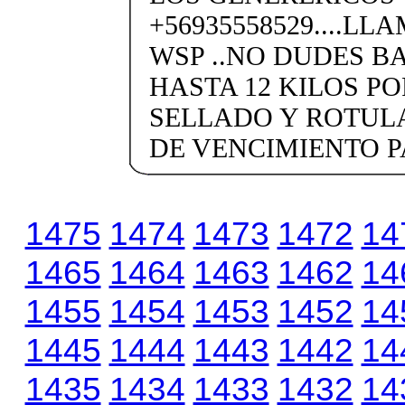
+56935558529....LL
WSP ..NO DUDES BA
HASTA 12 KILOS P
SELLADO Y ROTUL
DE VENCIMIENTO PA
1475
1474
1473
1472
14
1465
1464
1463
1462
14
1455
1454
1453
1452
14
1445
1444
1443
1442
14
1435
1434
1433
1432
14