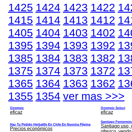
1425
1424
1423
1422
14
1415
1414
1413
1412
14
1405
1404
1403
1402
14
1395
1394
1393
1392
13
1385
1384
1383
1382
13
1375
1374
1373
1372
13
1365
1364
1363
1362
13
1355
1354
ver mas >>>
Ozempic
Ozempic Soluci
eficaz
eficaz
Santiago Fentermina,
Haz Tu Pedido Herbalife En Chile En Nuestra Página
Santiago uso, 
Precios económicos
ofrezco, vendo