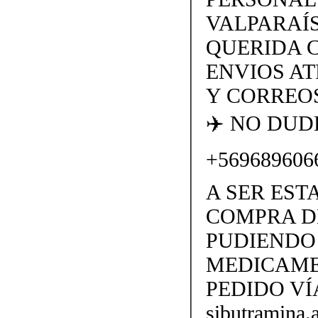
VALPARAÍS
QUERIDA 
ENVIOS AT
Y CORREOS
✈️ NO DU
+569689606
A SER EST
COMPRA D
PUDIENDO 
MEDICAME
PEDIDO VÍ
sibutramina