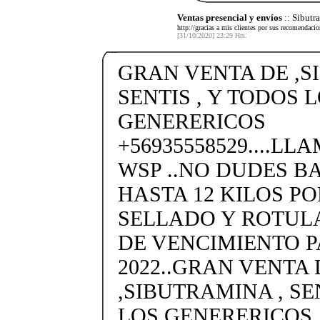
Ventas presencial y envíos
:: Sibut
http://gracias a mis clientes por sus recomendaci
[31/10/2020] 23:29 Hrs.
GRAN VENTA DE ,S
SENTIS , Y TODOS 
GENERERICOS
+56935558529....LL
WSP ..NO DUDES BA
HASTA 12 KILOS P
SELLADO Y ROTUL
DE VENCIMIENTO P
2022..GRAN VENTA 
,SIBUTRAMINA , SE
LOS GENERERICOS