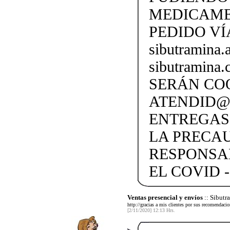
MEDICAME
PEDIDO VÍ
sibutramina
sibutramina
SERÁN CO
ATENDID@S
ENTREGAS
LA PRECA
RESPONSA
EL COVID -
Ventas presencial y envíos
:: Sibut
http://gracias a mis clientes por sus recomendaci
[2/11/2020] 12:13 Hrs.