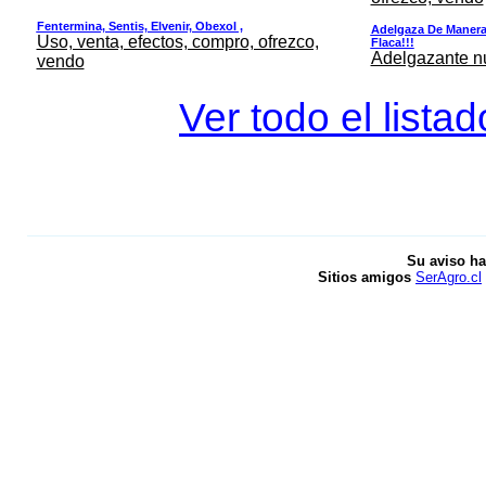
Fentermina, Sentis, Elvenir, Obexol ,
Adelgaza De Manera 
Uso, venta, efectos, compro, ofrezco,
Flaca!!!
Adelgazante nue
vendo
Ver todo el lista
Su aviso ha
Sitios amigos
SerAgro.cl