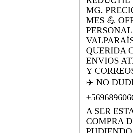
MG. PRECI
MES 💪 O
PERSONAL
VALPARAÍS
QUERIDA 
ENVIOS AT
Y CORREOS
✈️ NO DU
+569689606
A SER EST
COMPRA D
PUDIENDO 