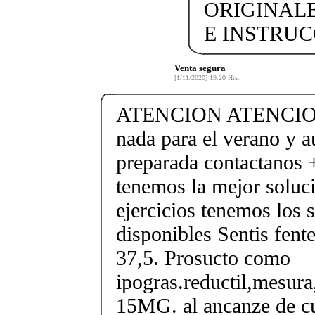
ORIGINAL
E INSTRUCC
Venta segura
[1/11/2020] 19:20 Hrs.
ATENCION ATENCION
nada para el verano y a
preparada contactanos
tenemos la mejor soluci
ejercicios tenemos los 
disponibles Sentis fent
37,5. Prosucto como
ipogras.reductil,mesura
15MG. al ancanze de c