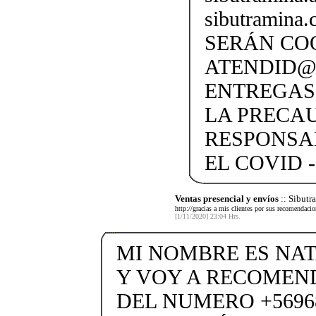
sibutramina
SERÁN CO
ATENDID@S
ENTREGAS
LA PRECA
RESPONSA
EL COVID -
Ventas presencial y envíos
:: Sibut
http://gracias a mis clientes por sus recomendaci
[1/11/2020] 23:04 Hrs.
MI NOMBRE ES NA
Y VOY A RECOMEND
DEL NUMERO +5696