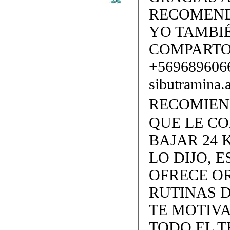
RECOMENDA
YO TAMBI
COMPARTO
+56968960
sibutramina
RECOMIENDO
QUE LE C
BAJAR 24 
LO DIJO, 
OFRECE OR
RUTINAS D
TE MOTIVA
TODO EL T