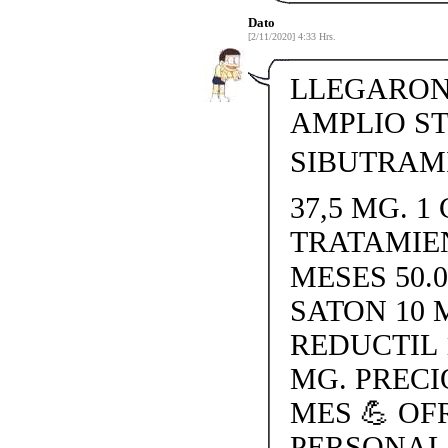
Dato
[2/11/2020] 4:33 Hrs.
LLEGARON 
AMPLIO S
SIBUTRAMI
37,5 MG. 1 
TRATAMIE
MESES 50.
SATON 10 
REDUCTIL 
MG. PRECI
MES 💪 O
PERSONAL