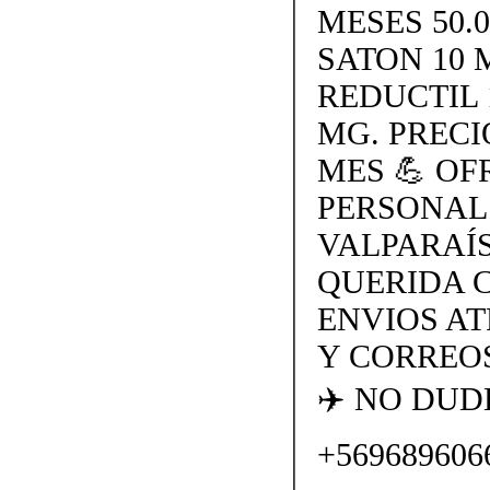
MESES 50.
SATON 10 
REDUCTIL 
MG. PRECI
MES 💪 O
PERSONAL
VALPARAÍS
QUERIDA 
ENVIOS AT
Y CORREOS
✈️ NO DU
+569689606