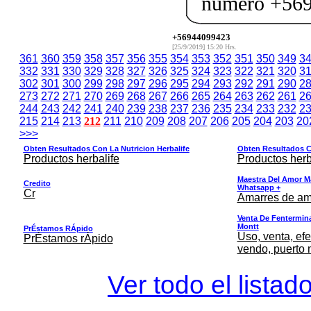
número +56
+56944099423
[25/9/2019] 15:20 Hrs.
361
360
359
358
357
356
355
354
353
352
351
350
349
3
332
331
330
329
328
327
326
325
324
323
322
321
320
3
302
301
300
299
298
297
296
295
294
293
292
291
290
2
273
272
271
270
269
268
267
266
265
264
263
262
261
2
244
243
242
241
240
239
238
237
236
235
234
233
232
2
215
214
213
212
211
210
209
208
207
206
205
204
203
20
>>>
Obten Resultados Con La Nutricion Herbalife
Obten Resultados Co
Productos herbalife
Productos herb
Maestra Del Amor M
Credito
Whatsapp +
Cr
Amarres de am
Venta De Fentermina,
Montt
PrÉstamos RÁpido
Uso, venta, efe
PrÉstamos rÁpido
vendo, puerto 
Ver todo el listad