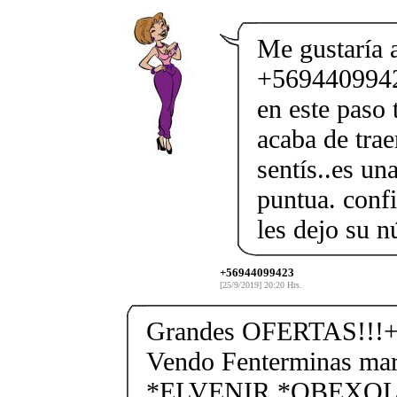
Me gustaría a
+56944099423
en este paso 
acaba de trae
sentís..es u
puntua. confi
les dejo su
+56944099423
[25/9/2019] 20:20 Hrs.
Grandes OFERTAS!!!+
Vendo Fenterminas ma
*ELVENIR *OBEXOL Ba