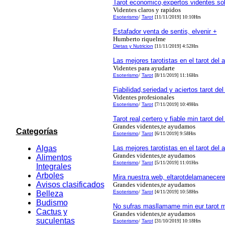
Tarot economico,expertos videntes sol
Videntes claros y rapidos
Esoterismo
/
Tarot
[11/11/2019] 10:10Hrs
Estafador venta de sentis, elvenir +
Humberto riquelme
Dietas y Nutricion
[11/11/2019] 4:52Hrs
Las mejores tarotistas en el tarot del
Videntes para ayudarte
Esoterismo
/
Tarot
[8/11/2019] 11:16Hrs
Fiabilidad,seriedad y aciertos tarot d
Videntes profesionales
Esoterismo
/
Tarot
[7/11/2019] 10:49Hrs
Tarot real,certero y fiable min tarot d
Grandes videntes,te ayudamos
Categorías
Esoterismo
/
Tarot
[6/11/2019] 9:58Hrs
Algas
Las mejores tarotistas en el tarot del
Grandes videntes,te ayudamos
Alimentos
Esoterismo
/
Tarot
[5/11/2019] 11:01Hrs
Integrales
Arboles
Mira nuestra web, eltarotdelamanecer
Avisos clasificados
Grandes videntes,te ayudamos
Esoterismo
/
Tarot
[4/11/2019] 10:58Hrs
Belleza
Budismo
No sufras masllamame min eur tarot 
Cactus y
Grandes videntes,te ayudamos
suculentas
Esoterismo
/
Tarot
[31/10/2019] 10:18Hrs