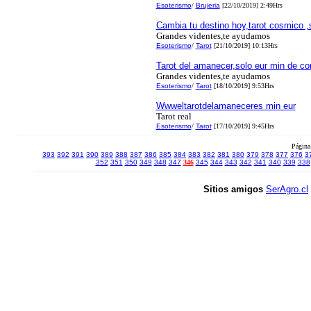
Esoterismo
/
Brujeria
[22/10/2019] 2:49Hrs
Cambia tu destino hoy,tarot cosmico ,
Grandes videntes,te ayudamos
Esoterismo
/
Tarot
[21/10/2019] 10:13Hrs
Tarot del amanecer,solo eur min de co
Grandes videntes,te ayudamos
Esoterismo
/
Tarot
[18/10/2019] 9:53Hrs
Wwweltarotdelamaneceres min eur
Tarot real
Esoterismo
/
Tarot
[17/10/2019] 9:45Hrs
Página
393
392
391
390
389
388
387
386
385
384
383
382
381
380
379
378
377
376
3
352
351
350
349
348
347
346
345
344
343
342
341
340
339
338
Sitios amigos
SerAgro.cl