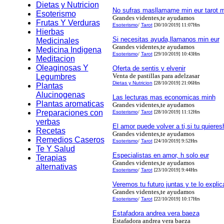
Dietas y Nutricion
No sufras masllamame min eur tarot 
Esoterismo
Grandes videntes,te ayudamos
Frutas Y Verduras
Esoterismo
/
Tarot
[30/10/2019] 11:07Hrs
Hierbas
Si necesitas ayuda,llamanos min eur
Medicinales
Grandes videntes,te ayudamos
Medicina Indigena
Esoterismo
/
Tarot
[29/10/2019] 10:43Hrs
Meditacion
Oleaginosas Y
Oferta de sentis y elvenir
Venta de pastillas para adelzasar
Legumbres
Dietas y Nutricion
[28/10/2019] 21:06Hrs
Plantas
Alucinogenas
Las lecturas mas economicas minh
Plantas aromaticas
Grandes videntes,te ayudamos
Preparaciones con
Esoterismo
/
Tarot
[28/10/2019] 11:12Hrs
yerbas
El amor puede volver a ti,si tu quieres
Recetas
Grandes videntes,te ayudamos
Remedios Caseros
Esoterismo
/
Tarot
[24/10/2019] 9:52Hrs
Te Y Salud
Especialistas en amor, h solo eur
Terapias
Grandes videntes,te ayudamos
alternativas
Esoterismo
/
Tarot
[23/10/2019] 9:44Hrs
Veremos tu futuro juntas y te lo expli
Grandes videntes,te ayudamos
Esoterismo
/
Tarot
[22/10/2019] 10:17Hrs
Estafadora andrea vera baeza
Estafadora andrea vera baeza