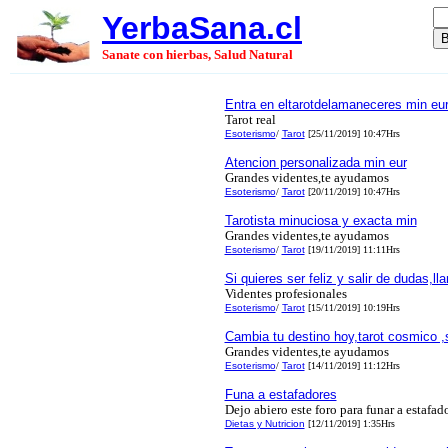
YerbaSana.cl
Sanate con hierbas, Salud Natural
Entra en eltarotdelamaneceres min eu
Tarot real
Esoterismo
/
Tarot
[25/11/2019] 10:47Hrs
Atencion personalizada min eur
Grandes videntes,te ayudamos
Esoterismo
/
Tarot
[20/11/2019] 10:47Hrs
Tarotista minuciosa y exacta min
Grandes videntes,te ayudamos
Esoterismo
/
Tarot
[19/11/2019] 11:11Hrs
Si quieres ser feliz y salir de dudas,l
Videntes profesionales
Esoterismo
/
Tarot
[15/11/2019] 10:19Hrs
Cambia tu destino hoy,tarot cosmico ,
Grandes videntes,te ayudamos
Esoterismo
/
Tarot
[14/11/2019] 11:12Hrs
Funa a estafadores
Dejo abiero este foro para funar a estafad
Dietas y Nutricion
[12/11/2019] 1:35Hrs