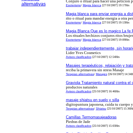
Conjuro o ritual para hacer una peticion 
alternativas
Esoterismo
/
Magia blanca
[27/10/2007] 19:17Hrs
Magia blanca para enviar energia a dis
rito o ritual para mandar energia a otra pe
Esoterismo
/
Magia blanca
[27/10/2007] 19:13Hrs
Magia Blanca Que es lo magico La fe P
Los rituales hechizos conjuros ritos bruj
Esoterismo
/
Magia blanca
[27/10/2007] 19:09Hrs
trabajar independientemente, sin horar
Lider Yves Cosmetics
Avisos clasificados
[27/10/2007] 12:54Hrs
Masajes terapéuticos, relajación y trat
reciba la primavera sin stress Masaje
Terapias alternativas
/
Masajes
[26/10/2007] 14:34H
Graviola Tratamiento natural contra el 
productos naturales
Avisos clasificados
[25/10/2007] 16:46Hrs
masaje shiatsu en suelo y silla
digitopuntura japonesa, cuida tu cuerpo 
Terapias alternativas
/
Shiatsu
[25/10/2007] 15:36Hr
Camillas Termomasajeadoras
Piedras de Jade
Avisos clasificados
[25/10/2007] 15:03Hrs