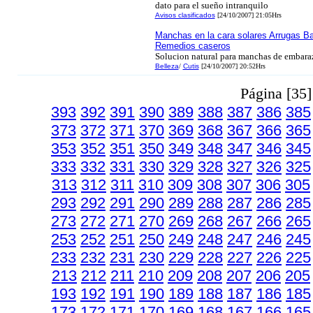
dato para el sueño intranquilo
Avisos clasificados
[24/10/2007] 21:05Hrs
Manchas en la cara solares Arrugas Ba
Remedios caseros
Solucion natural para manchas de embar
Belleza
/
Cutis
[24/10/2007] 20:52Hrs
Página [35
393
392
391
390
389
388
387
386
385
373
372
371
370
369
368
367
366
365
353
352
351
350
349
348
347
346
345
333
332
331
330
329
328
327
326
325
313
312
311
310
309
308
307
306
305
293
292
291
290
289
288
287
286
285
273
272
271
270
269
268
267
266
265
253
252
251
250
249
248
247
246
245
233
232
231
230
229
228
227
226
225
213
212
211
210
209
208
207
206
205
193
192
191
190
189
188
187
186
185
173
172
171
170
169
168
167
166
165