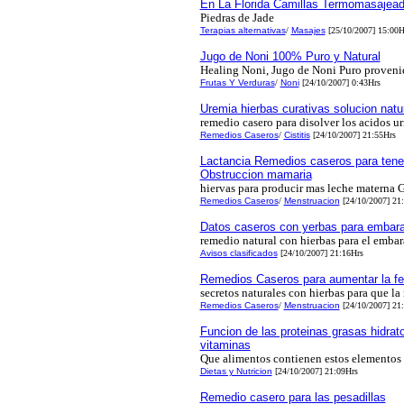
En La Florida Camillas Termomasajea
Piedras de Jade
Terapias alternativas
/
Masajes
[25/10/2007] 15:00H
Jugo de Noni 100% Puro y Natural
Healing Noni, Jugo de Noni Puro proveni
Frutas Y Verduras
/
Noni
[24/10/2007] 0:43Hrs
Uremia hierbas curativas solucion natu
remedio casero para disolver los acidos ur
Remedios Caseros
/
Cistitis
[24/10/2007] 21:55Hrs
Lactancia Remedios caseros para tene
Obstruccion mamaria
hiervas para producir mas leche materna G
Remedios Caseros
/
Menstruacion
[24/10/2007] 21
Datos caseros con yerbas para embar
remedio natural con hierbas para el emba
Avisos clasificados
[24/10/2007] 21:16Hrs
Remedios Caseros para aumentar la f
secretos naturales con hierbas para que la
Remedios Caseros
/
Menstruacion
[24/10/2007] 21
Funcion de las proteinas grasas hidrat
vitaminas
Que alimentos contienen estos elementos
Dietas y Nutricion
[24/10/2007] 21:09Hrs
Remedio casero para las pesadillas