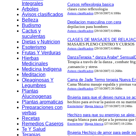
Integrales
Cursos reflexologia basica
Arboles
clases curso reflexologia
Avisos clasificados
[29/10/2007] 6:10Hrs
Avisos clasificados
Belleza
Depilacion masculina con cera
Budismo
depilacion para hombres
Cactus y
Avisos clasificados
[29/10/2007] 6:09Hrs
suculentas
CLASES DE MASAJES DE RELAJAC
Dietas y Nutricion
MASAJES PLENO CENTRO Y CURSOS
Esoterismo
Avisos clasificados
[29/10/2007] 6:08Hrs
Frutas Y Verduras
DanzaTerapia * danza Arabe* SensualD
Hierbas
Terapia a través de la danza , combate fri
Medicinales
,cansancio y stress
Medicina Indigena
Avisos clasificados
[28/10/2007] 15:26Hrs
Meditacion
Oleaginosas Y
Cama de Jade Termo terapia Nueva Em
Cama Shiatsu masaje espalda y piernas va
Legumbres
Avisos clasificados
[27/10/2007] 20:56Hrs
Plantas
Alucinogenas
Brujeria para que el deseo nunca se a
Plantas aromaticas
hechizo para avivar la pasion en su matr
Esoterismo
/
Magia blanca
[27/10/2007] 19:24Hrs
Preparaciones con
yerbas
Hechizo para que su enemigo se aleje 
Recetas
magia blanca para alejar a la persona que 
Remedios Caseros
Esoterismo
/
Magia blanca
[27/10/2007] 19:22Hrs
Te Y Salud
Brujeria Hechizo de amor para pedir po
Terapias