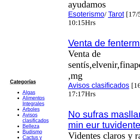
ayudamos
Esoterismo
/
Tarot
[17/
10:15Hrs
Venta de fenterm
Venta de
sentís,elvenir,fina
,mg
Categorías
Avisos clasificados
[16
Algas
17:17Hrs
Alimentos
Integrales
Arboles
No sufras masl
Avisos
clasificados
min eur tuviden
Belleza
Budismo
Videntes claros y r
Cactus y