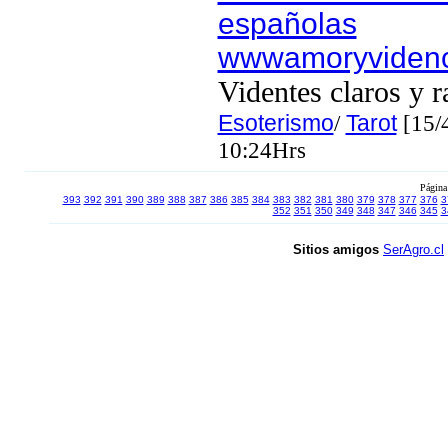
españolas
wwwamoryviden
Videntes claros y r
Esoterismo
/
Tarot
[15/
10:24Hrs
Página
393
392
391
390
389
388
387
386
385
384
383
382
381
380
379
378
377
376
3
352
351
350
349
348
347
346
345
3
Sitios amigos
SerAgro.cl