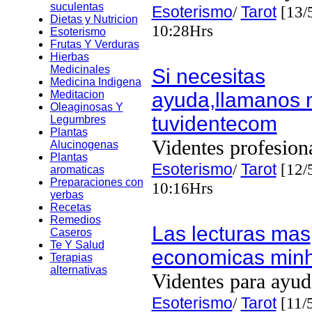
suculentas
Esoterismo
/
Tarot
[13/
Dietas y Nutricion
10:28Hrs
Esoterismo
Frutas Y Verduras
Hierbas
Medicinales
Si necesitas
Medicina Indigena
Meditacion
ayuda,llamanos 
Oleaginosas Y
tuvidentecom
Legumbres
Plantas
Videntes profesion
Alucinogenas
Plantas
Esoterismo
/
Tarot
[12/
aromaticas
Preparaciones con
10:16Hrs
yerbas
Recetas
Remedios
Las lecturas mas
Caseros
Te Y Salud
economicas min
Terapias
alternativas
Videntes para ayud
Esoterismo
/
Tarot
[11/