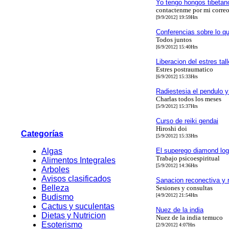
Yo tengo hongos tibetan
contactenme por mi corre
[9/9/2012] 19:59Hrs
Conferencias sobre lo q
Todos juntos
[6/9/2012] 15:40Hrs
Liberacion del estres tal
Estres postraumatico
[6/9/2012] 15:33Hrs
Radiestesia el pendulo 
Charlas todos los meses
[5/9/2012] 15:37Hrs
Curso de reiki gendai
Hiroshi doi
Categorías
[5/9/2012] 15:33Hrs
Algas
El superego diamond lo
Trabajo psicoespiritual
Alimentos Integrales
[5/9/2012] 14:36Hrs
Arboles
Avisos clasificados
Sanacion reconectiva y 
Belleza
Sesiones y consultas
[4/9/2012] 21:54Hrs
Budismo
Cactus y suculentas
Nuez de la india
Dietas y Nutricion
Nuez de la india temuco
Esoterismo
[2/9/2012] 4:07Hrs