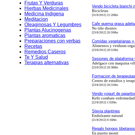
Frutas Y Verduras
Vendo bicicleta bianchi 
Hierbas Medicinales
Bicicletas
Medicina Indigena
[31/8/2012] 21:20Hrs
Meditacion
Cafe quema grasa adelg
Oleaginosas Y Legumbres
No tiñe dientes
Plantas Alucinogenas
[23/8/2012] 20:59Hrs
Plantas aromaticas
Preparaciones con yerbas
Comidas vegetarianas y
Alimentos y verduras orga
Recetas
[23/8/2012] 20:51Hrs
Remedios Caseros
Te Y Salud
Sesiones de plataforma v
Terapias alternativas
Adelgace con maquina vibr
[23/8/2012] 20:38Hrs
Formacion de terapeuta
Centro de estudios y terap
[23/8/2012] 20:31Hrs
Vendo yogurt de pajarito
Kefir combate enfermedad
[22/8/2012] 1:02Hrs
Stevia plantines
Endulzante natural
[21/8/2012] 0:16Hrs
Regalo hongos tibetanos
En puerto montt