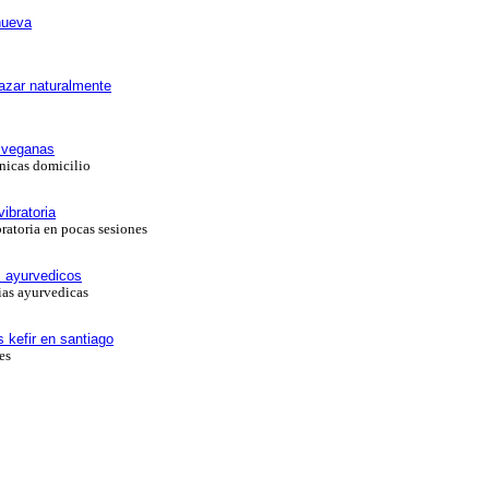
nueva
azar naturalmente
 veganas
nicas domicilio
ibratoria
atoria en pocas sesiones
s ayurvedicos
ias ayurvedicas
s kefir en santiago
es