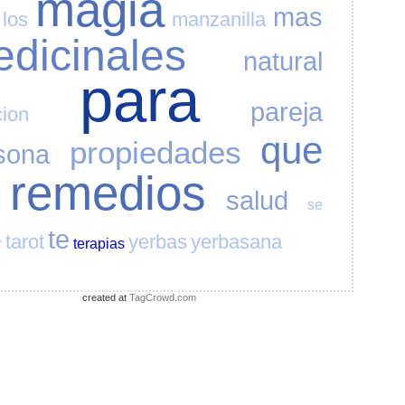
magia
mas
los
manzanilla
dicinales
natural
para
pareja
cion
que
propiedades
sona
remedios
salud
se
te
tarot
yerbas
yerbasana
r
terapias
created at
TagCrowd.com