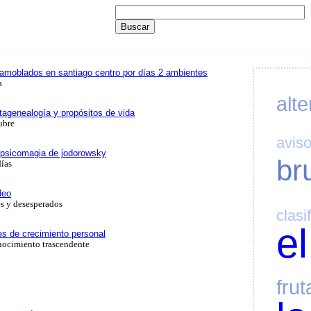
amoblados en santiago centro por días 2 ambientes
a
alte
tagenealogía y propósitos de vida
ubre
avis
– psicomagia de jodorowsky
br
días
deo
es y desesperados
clasi
el
es de crecimiento personal
onocimiento trascendente
frut