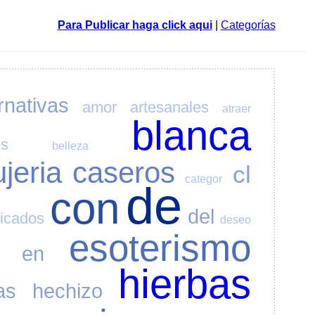
Para Publicar haga click aqui
|
Categorías
rnativas
amor
artesanales
atraer
blanca
os
belleza
ujeria
caseros
cl
categor
de
con
del
ficados
deseo
esoterismo
en
hierbas
as
hechizo