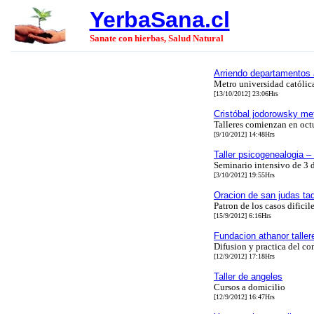
YerbaSana.cl
Sanate con hierbas, Salud Natural
Arriendo departamentos 
Metro universidad católic
[13/10/2012] 23:06Hrs
Cristóbal jodorowsky me
Talleres comienzan en oct
[9/10/2012] 14:48Hrs
Taller psicogenealogia 
Seminario intensivo de 3 
[3/10/2012] 19:55Hrs
Oracion de san judas ta
Patron de los casos dificil
[15/9/2012] 6:16Hrs
Fundacion athanor taller
Difusion y practica del c
[12/9/2012] 17:18Hrs
Taller de angeles
Cursos a domicilio
[12/9/2012] 16:47Hrs