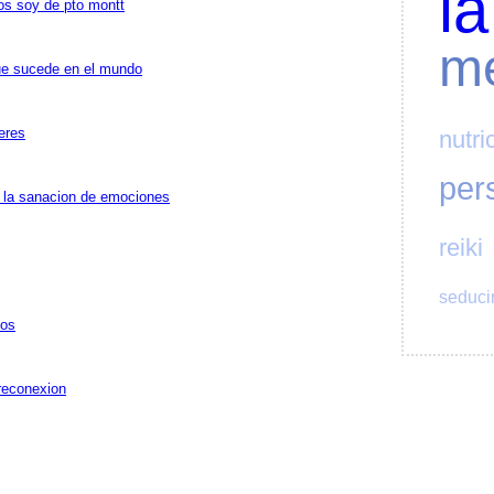
la
os soy de pto montt
o
me
ue sucede en el mundo
leres
nutri
per
y la sanacion de emociones
reiki
seduci
gos
reconexion