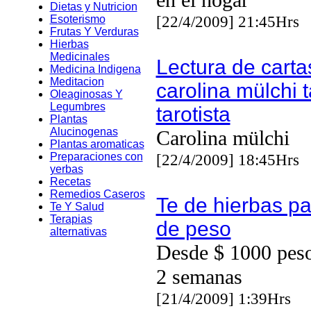
en el hogar
Dietas y Nutricion
[22/4/2009] 21:45Hrs
Esoterismo
Frutas Y Verduras
Hierbas
Medicinales
Lectura de carta
Medicina Indigena
Meditacion
carolina mülchi t
Oleaginosas Y
Legumbres
tarotista
Plantas
Alucinogenas
Carolina mülchi
Plantas aromaticas
Preparaciones con
[22/4/2009] 18:45Hrs
yerbas
Recetas
Remedios Caseros
Te de hierbas pa
Te Y Salud
Terapias
de peso
alternativas
Desde $ 1000 peso
2 semanas
[21/4/2009] 1:39Hrs