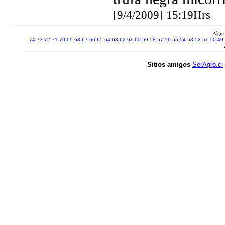
[9/4/2009] 15:19Hrs
Págin
74
73
72
71
70
69
68
67
66
65
64
63
62
61
60
59
58
57
56
55
54
53
52
51
50
49
Sitios amigos
SerAgro.cl