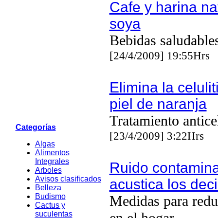
Cafe y harina na
soya
Bebidas saludable
[24/4/2009] 19:55Hrs
Elimina la celulit
piel de naranja
Tratamiento anticel
Categorías
[23/4/2009] 3:22Hrs
Algas
Alimentos
Integrales
Ruido contamin
Arboles
Avisos clasificados
acustica los dec
Belleza
Budismo
Medidas para redu
Cactus y
suculentas