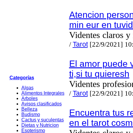
Atencion person
min eur en tuv
Videntes claros y
/
Tarot
[22/9/2021] 10
El amor puede v
ti,si tu quieresh
Categorías
Videntes profesio
Algas
/
Tarot
[22/9/2021] 10
Alimentos Integrales
Arboles
Avisos clasificados
Belleza
Encuentra tus r
Budismo
Cactus y suculentas
en el tarot cosm
Dietas y Nutricion
Esoterismo