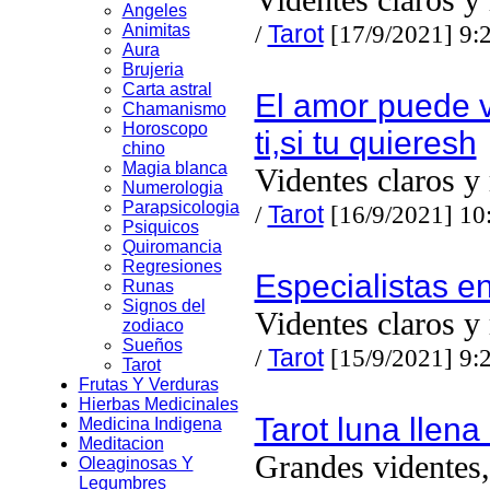
Videntes claros y
Angeles
/
Tarot
[17/9/2021] 9:
Animitas
Aura
Brujeria
Carta astral
El amor puede v
Chamanismo
Horoscopo
ti,si tu quieresh
chino
Magia blanca
Videntes claros y
Numerologia
Parapsicologia
/
Tarot
[16/9/2021] 10
Psiquicos
Quiromancia
Regresiones
Especialistas e
Runas
Signos del
Videntes claros y
zodiaco
Sueños
/
Tarot
[15/9/2021] 9:
Tarot
Frutas Y Verduras
Hierbas Medicinales
Tarot luna llena
Medicina Indigena
Meditacion
Grandes videntes,
Oleaginosas Y
Legumbres