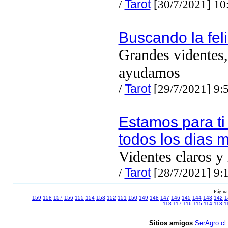
/
Tarot
[30/7/2021] 10
Buscando la fel
Grandes videntes,
ayudamos
/
Tarot
[29/7/2021] 9:
Estamos para ti
todos los dias m
Videntes claros y
/
Tarot
[28/7/2021] 9:
Página
159
158
157
156
155
154
153
152
151
150
149
148
147
146
145
144
143
142
1
118
117
116
115
114
113
1
Sitios amigos
SerAgro.cl