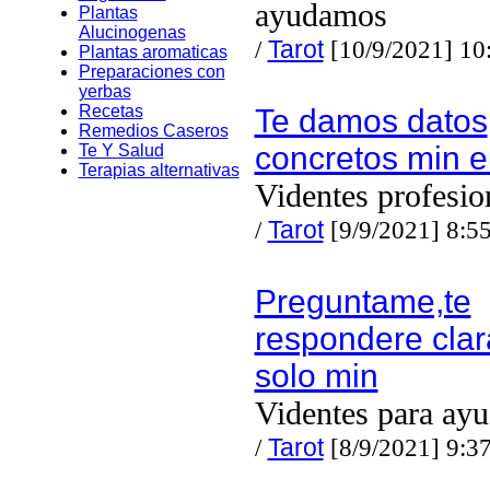
ayudamos
Plantas
Alucinogenas
/
Tarot
[10/9/2021] 10
Plantas aromaticas
Preparaciones con
yerbas
Recetas
Te damos datos
Remedios Caseros
concretos min e
Te Y Salud
Terapias alternativas
Videntes profesio
/
Tarot
[9/9/2021] 8:5
Preguntame,te
respondere cla
solo min
Videntes para ayu
/
Tarot
[8/9/2021] 9:3