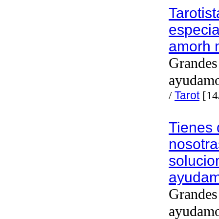
Tarotis
especia
amorh 
Grandes 
ayudam
/
Tarot
[14
Tienes
nosotra
solucio
ayuda
Grandes 
ayudam