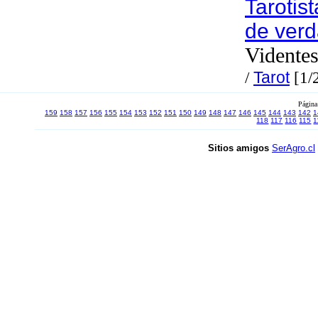
Tarotis
de verd
Videntes
/
Tarot
[1/
Página
159
158
157
156
155
154
153
152
151
150
149
148
147
146
145
144
143
142
1
118
117
116
115
1
Sitios amigos
SerAgro.cl