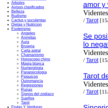
amor y 
Arboles
Avisos clasificados
Videntes
Belleza
Budismo
/
Tarot
[15
Cactus y suculentas
Dietas y Nutricion
Esoterismo
Angeles
Se posi
Animitas
Aura
lo nega
Brujeria
Carta astral
Videntes
Chamanismo
/
Tarot
[15
Horoscopo chino
Magia blanca
Numerologia
Parapsicologia
Tarot d
Psiquicos
Quiromancia
Videntes
Regresiones
Runas
/
Tarot
[11
Signos del zodiaco
Sueños
Tarot
Sinceri
Frutas Y Verduras