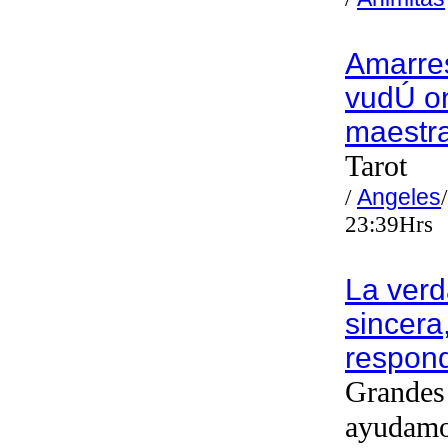
Amarre
vudÚ on
maestr
Tarot
/
Angeles
23:39Hrs
La verd
sincera
respon
Grandes 
ayudam