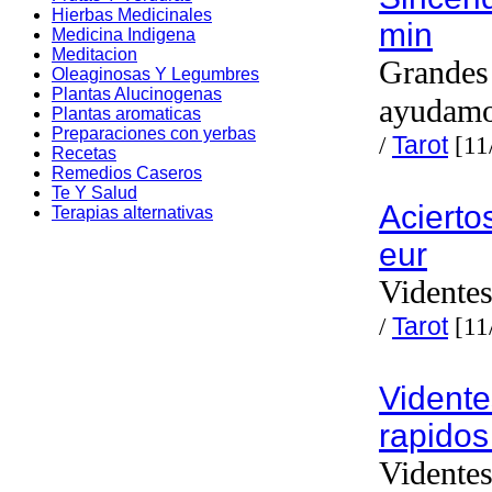
Hierbas Medicinales
min
Medicina Indigena
Meditacion
Grandes 
Oleaginosas Y Legumbres
Plantas Alucinogenas
ayudam
Plantas aromaticas
Preparaciones con yerbas
/
Tarot
[11
Recetas
Remedios Caseros
Te Y Salud
Acierto
Terapias alternativas
eur
Videntes
/
Tarot
[11
Vidente
rapidos
Videntes