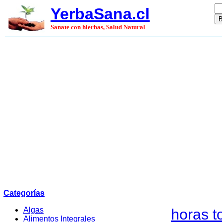
YerbaSana.cl
Sanate con hierbas, Salud Natural
Categorías
Algas
horas t
Alimentos Integrales