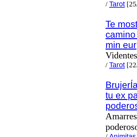
/
Tarot
[25
Te mos
camino 
min eur
Videntes
/
Tarot
[22
BrujerÍ
tu ex pa
podero
Amarres
poderos
/
Animitas