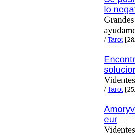
lo nega
Grandes 
ayudam
/
Tarot
[28
Encont
solucio
Videntes
/
Tarot
[25
Amoryv
eur
Videntes