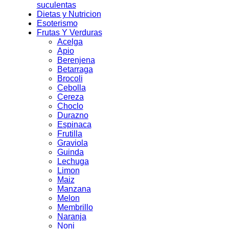
suculentas
Dietas y Nutricion
Esoterismo
Frutas Y Verduras
Acelga
Apio
Berenjena
Betarraga
Brocoli
Cebolla
Cereza
Choclo
Durazno
Espinaca
Frutilla
Graviola
Guinda
Lechuga
Limon
Maiz
Manzana
Melon
Membrillo
Naranja
Noni