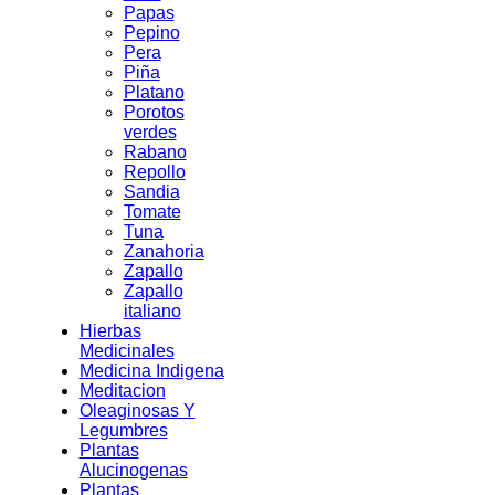
Papas
Pepino
Pera
Piña
Platano
Porotos
verdes
Rabano
Repollo
Sandia
Tomate
Tuna
Zanahoria
Zapallo
Zapallo
italiano
Hierbas
Medicinales
Medicina Indigena
Meditacion
Oleaginosas Y
Legumbres
Plantas
Alucinogenas
Plantas