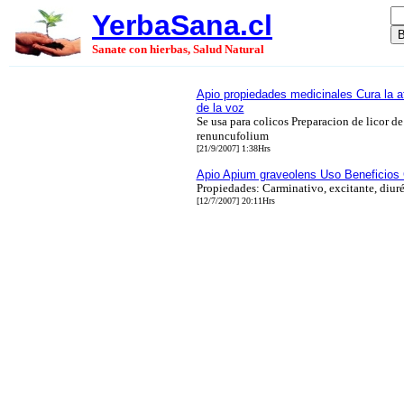
YerbaSana.cl
Sanate con hierbas, Salud Natural
Apio propiedades medicinales Cura la af
de la voz
Se usa para colicos Preparacion de licor 
renuncufolium
[21/9/2007] 1:38Hrs
Apio Apium graveolens Uso Beneficios
Propiedades: Carminativo, excitante, diur
[12/7/2007] 20:11Hrs