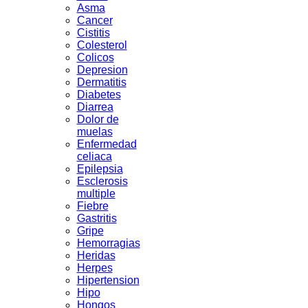
Asma
Cancer
Cistitis
Colesterol
Colicos
Depresion
Dermatitis
Diabetes
Diarrea
Dolor de
muelas
Enfermedad
celiaca
Epilepsia
Esclerosis
multiple
Fiebre
Gastritis
Gripe
Hemorragias
Heridas
Herpes
Hipertension
Hipo
Hongos