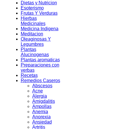
Dietas y Nutricion
Esoterismo
Frutas Y Verduras
Hierbas
Medicinales
Medicina Indigena
Meditacion
Oleaginosas Y
Legumbres
Plantas
Alucinogenas
Plantas aromaticas
Preparaciones con
yerbas
Recetas
Remedios Caseros
Abscesos
Acne
Alergia
Amigdalitis
Ampollas
Anemia
Anorexia
Ansiedad
Artritis