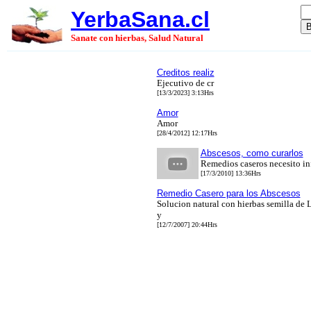
YerbaSana.cl
Sanate con hierbas, Salud Natural
Creditos realiz
Ejecutivo de cr
[13/3/2023] 3:13Hrs
Amor
Amor
[28/4/2012] 12:17Hrs
Abscesos, como curarlos
Remedios caseros necesito i
[17/3/2010] 13:36Hrs
Remedio Casero para los Abscesos
Solucion natural con hierbas semilla de 
y
[12/7/2007] 20:44Hrs