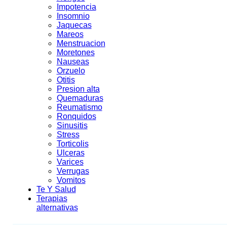
Impotencia
Insomnio
Jaquecas
Mareos
Menstruacion
Moretones
Nauseas
Orzuelo
Otitis
Presion alta
Quemaduras
Reumatismo
Ronquidos
Sinusitis
Stress
Torticolis
Ulceras
Varices
Verrugas
Vomitos
Te Y Salud
Terapias
alternativas