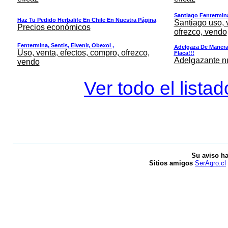
Santiago Fentermina,
Haz Tu Pedido Herbalife En Chile En Nuestra Página
Santiago uso, 
Precios económicos
ofrezco, vendo
Fentermina, Sentis, Elvenir, Obexol ,
Adelgaza De Manera 
Uso, venta, efectos, compro, ofrezco,
Flaca!!!
Adelgazante nue
vendo
Ver todo el lista
Su aviso ha
Sitios amigos
SerAgro.cl