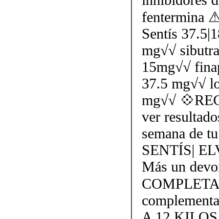
fentermin
Sentís 37.5|
mg√√ sibutr
15mg√√ finap
37.5 mg√√ l
mg√√ 💠REC
ver resultado
semana de tu 
SENTÍS| E
Más un devor
COMPLETAM
complementa
A 12 KILOS