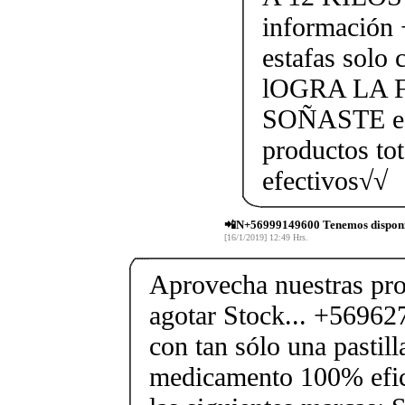
información
estafas solo 
lOGRA LA 
SOÑASTE efe
productos to
efectivos√√
📲N+56999149600 Tenemos disponi
[16/1/2019] 12:49 Hrs.
Aprovecha nuestras pr
agotar Stock... +5696
con tan sólo una pastilla
medicamento 100% efic