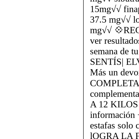
15mg√√ finap
37.5 mg√√ l
mg√√ 💠REC
ver resultado
semana de tu 
SENTÍS| E
Más un devor
COMPLETAM
complementa
A 12 KILOS
información
estafas solo 
lOGRA LA 