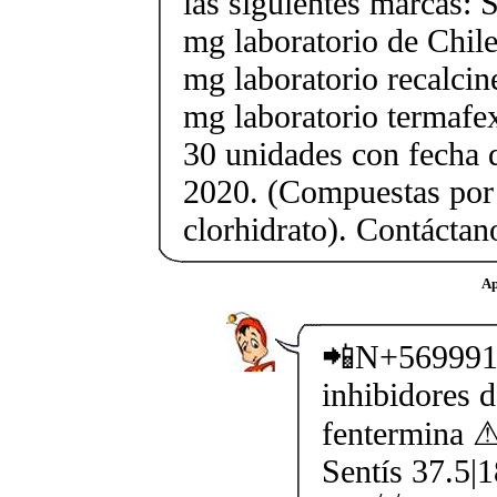
las siguientes marcas: 
mg laboratorio de Chile
mg laboratorio recalcin
mg laboratorio termafe
30 unidades con fecha 
2020. (Compuestas por
clorhidrato). Contácta
Ap
📲N+5699914
inhibidores 
fentermin
Sentís 37.5|