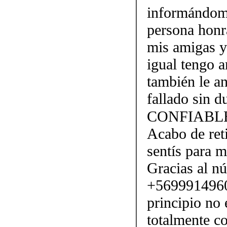
informándom
persona honr
mis amigas y
igual tengo 
también le an
fallado si
CONFIABLE 
Acabo de ret
sentís para 
Gracias al n
+5699914960
principio no 
totalmente co