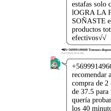
estafas solo 
lOGRA LA 
SOÑASTE efe
productos to
efectivos√√
📲N+56999149600 Tenemos disponi
[14/1/2019] 20:42 Hrs.
+5699914960
recomendar al
compra de 2 c
de 37.5 para 
quería proba
los 40 minuto