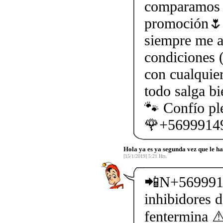
comparamos 3
promoción🌷
siempre me a
condiciones 
con cualquie
todo salga bi
🐾 Confío pl
🌹+56999149
Hola ya es ya segunda vez que le 
[15/1/2019] 5:21 Hrs.
📲N+5699914
inhibidores 
fentermin