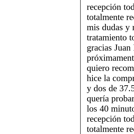
recepción to
totalmente r
mis dudas y m
tratamiento 
gracias Juan
próximamen
quiero recom
hice la compr
y dos de 37.5
quería proba
los 40 minuto
recepción to
totalmente r