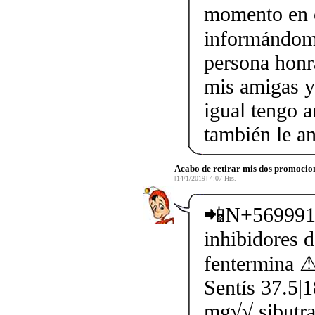
momento en 
informándom
persona honr
mis amigas y
igual tengo 
también le a
Acabo de retirar mis dos promocion
[14/1/2019] 4:07 Hrs.
📲N+5699914
inhibidores 
fentermin
Sentís 37.5|
mg√√ sibutr