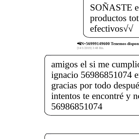
SOÑASTE efe
productos to
efectivos√√
📲N+56999149600 Tenemos disponi
[14/1/2019] 3:48 Hrs.
amigos el si me cumpli
ignacio 56986851074 e
gracias por todo despu
intentos te encontré y n
56986851074