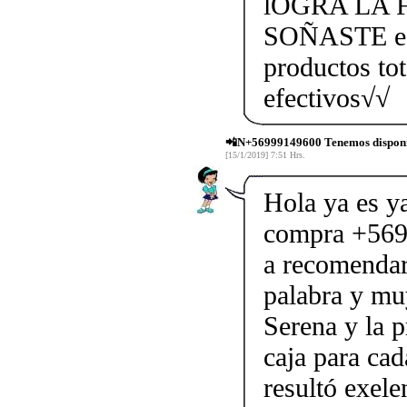
lOGRA LA 
SOÑASTE efe
productos to
efectivos√√
📲N+56999149600 Tenemos disponi
[15/1/2019] 7:51 Hrs.
Hola ya es y
compra +569
a recomendar
palabra y mu
Serena y la 
caja para ca
resultó exele