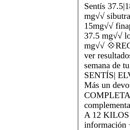
Sentís 37.5|
mg√√ sibutr
15mg√√ finap
37.5 mg√√ l
mg√√ 💠REC
ver resultado
semana de tu 
SENTÍS| E
Más un devor
COMPLETAM
complementa
A 12 KILOS
información