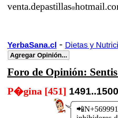
venta.depastillas
hotmail.c
-
YerbaSana.cl
Dietas y Nutric
Foro de Opinión: Sentis 
P�gina [451]
1491..150
📲N+5699914
inhibidores 