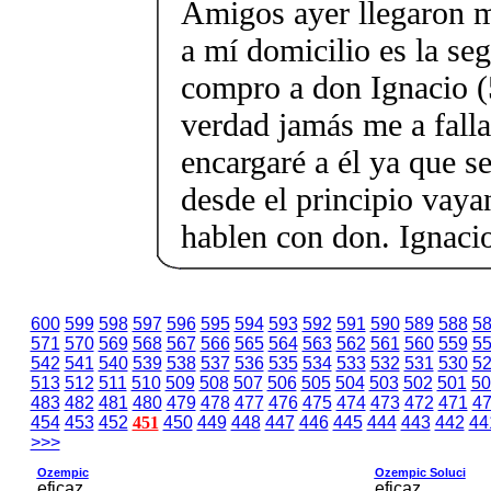
Amigos ayer llegaron m
a mí domicilio es la se
compro a don Ignacio 
verdad jamás me a falla
encargaré a él ya que s
desde el principio vaya
hablen con don. Ignacio
600
599
598
597
596
595
594
593
592
591
590
589
588
5
571
570
569
568
567
566
565
564
563
562
561
560
559
5
542
541
540
539
538
537
536
535
534
533
532
531
530
5
513
512
511
510
509
508
507
506
505
504
503
502
501
50
483
482
481
480
479
478
477
476
475
474
473
472
471
4
454
453
452
451
450
449
448
447
446
445
444
443
442
44
>>>
Ozempic
Ozempic Soluci
eficaz
eficaz