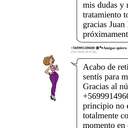
mis dudas y m
tratamiento 
gracias Juan
próximamen
+56999149600 🌼🐾Amigas quiero
[14/1/2019] 18:55 Hrs.
Acabo de ret
sentís para 
Gracias al n
+5699914960
principio no 
totalmente co
momento en 