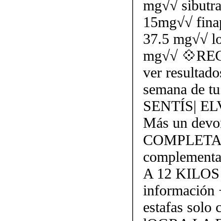
mg√√ sibutr
15mg√√ finap
37.5 mg√√ l
mg√√ 💠REC
ver resultado
semana de tu 
SENTÍS| E
Más un devor
COMPLETAM
complementa
A 12 KILOS
información
estafas solo 