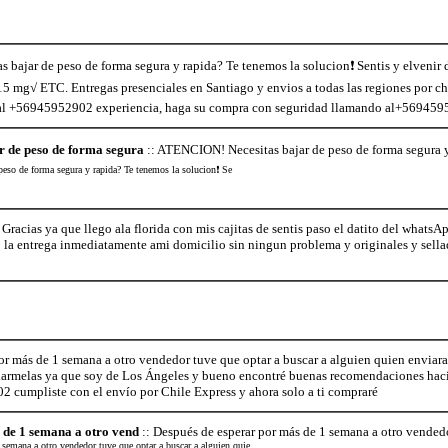
bajar de peso de forma segura y rapida? Te tenemos la solucion❗ Sentis y elvenir 
5 mg√ ETC. Entregas presenciales en Santiago y envios a todas las regiones por chil
 al +56945952902 experiencia, haga su compra con seguridad llamando al+56945
 de peso de forma segura
:: ATENCION! Necesitas bajar de peso de forma segura y
eso de forma segura y rapida? Te tenemos la solucion❗ Se
racias ya que llego ala florida con mis cajitas de sentis paso el datito del wha
o la entrega inmediatamente ami domicilio sin ningun problema y originales y sella
or más de 1 semana a otro vendedor tuve que optar a buscar a alguien quien enviar
armelas ya que soy de Los Ángeles y bueno encontré buenas recomendaciones hacia 
 cumpliste con el envío por Chile Express y ahora solo a ti compraré
 de 1 semana a otro vend
:: Después de esperar por más de 1 semana a otro vendedo
 semana a otro vendedor tuve que optar a buscar a alguien quie