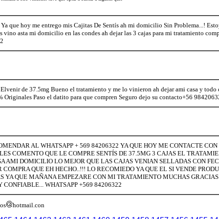
s Ya que hoy me entrego mis Cajitas De Sentís ah mi domicilio Sin Problema...! Es
 vino asta mi domicilio en las condes ah dejar las 3 cajas para mi tratamiento comp
22
lvenir de 37.5mg Bueno el tratamiento y me lo vinieron ah dejar ami casa y todo e
% Originales Paso el datito para que compren Seguro dejo su contacto+56 98420
MENDAR AL WHATSAPP + 569 84206322 YA QUE HOY ME CONTACTE CON
 LES COMENTO QUE LE COMPRE SENTÍS DE 37.5MG 3 CAJAS EL TRATAMIE
GA AMI DOMICILIO LO MEJOR QUE LAS CAJAS VENIAN SELLADAS CON FE
 COMPRA QUE EH HECHO..!!! LO RECOMIEDO YA QUE EL SI VENDE PROD
AS YA QUE MAÑANA EMPEZARE CON MI TRATAMIENTO MUCHAS GRACIAS
CONFIABLE... WHATSAPP +569 84206322
ios
hotmail.con