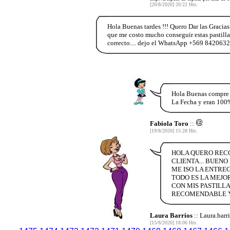
[20/8/2020] 20:22 Hrs.
Hola Buenas tardes !!! Quero Dar las Gracia
que me costo mucho conseguir estas pastillas
correcto.... dejo el WhatsApp +569 842063
Hola Buenas compre E
La Fecha y eran 100
Fabiola Toro
::
[19/8/2020] 15:28 Hrs.
HOLA QUERO RECO
CLIENTA... BUENO
ME ISO LA ENTRE
TODO ES LA MEJOR
CON MIS PASTILL
RECOMENDABLE Y 
Laura Barrios
:: Laura.barr
[15/8/2020] 18:06 Hrs.