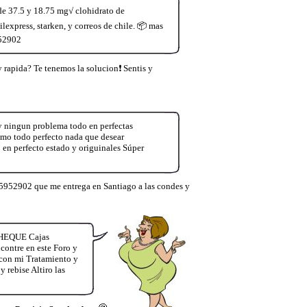
de 37.5 y 18.75 mg√ clohidrato de
express, starken, y correos de chile. 📦 mas
952902
 rapida? Te tenemos la solucion❗ Sentis y
y ningun problema todo en perfectas
smo todo perfecto nada que desear
 perfecto estado y origuinales Súper
5952902 que me entrega en Santiago a las condes y
CHEQUE Cajas
contre en este Foro y
con mi Tratamiento y
 rebise Altiro las