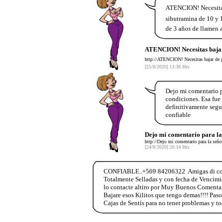
ATENCION! Necesitas 
sibutramina de 10 y 1
de 3 años de llamen
ATENCION! Necesitas bajar
http://ATENCION! Necesitas bajar de p
[25/8/2020] 13:36 Hrs.
Dejo mi comentario p
condiciones. Esa fue
definitivamente seg
confiable
Dejo mi comentario para l
http://Dejo mi comentario para la señ
[24/8/2020] 20:14 Hrs.
CONFIABLE..+569 84206322 Amigas di con 
Totalmente Selladas y con fecha de Vencimie
lo contacte altiro por Muy Buenos Comenta
Bajare esos Kilitos que tengo demas!!!! Paso
Cajas de Sentís para no tener problemas y 