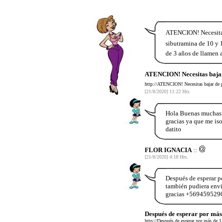
ATENCION! Necesitas 
sibutramina de 10 y 1
de 3 años de llamen
ATENCION! Necesitas bajar
http://ATENCION! Necesitas bajar de p
[21/8/2020] 11:22 Hrs.
Hola Buenas muchas G
gracias ya que me is
datito
FLOR IGNACIA
::
[21/8/2020] 4:18 Hrs.
Después de esperar p
también pudiera envi
gracias +56945952902
Después de esperar por más
http://Después de esperar por más de 1