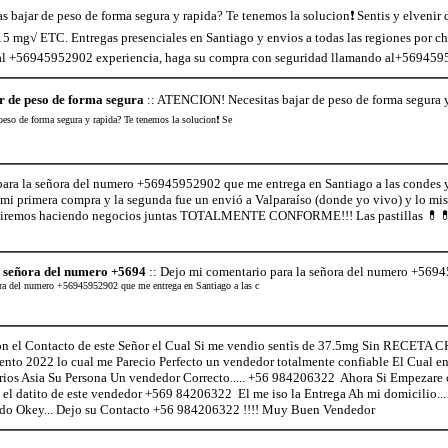
bajar de peso de forma segura y rapida? Te tenemos la solucion❗ Sentis y elvenir 
5 mg√ ETC. Entregas presenciales en Santiago y envios a todas las regiones por chil
 al +56945952902 experiencia, haga su compra con seguridad llamando al+56945
 de peso de forma segura
:: ATENCION! Necesitas bajar de peso de forma segura y
eso de forma segura y rapida? Te tenemos la solucion❗ Se
ara la señora del numero +56945952902 que me entrega en Santiago a las condes 
 mi primera compra y la segunda fue un envió a Valparaíso (donde yo vivo) y lo mi
uiremos haciendo negocios juntas TOTALMENTE CONFORME!!! Las pastillas 💊💊en
a señora del numero +5694
:: Dejo mi comentario para la señora del numero +5694
ora del numero +56945952902 que me entrega en Santiago a las c
el Contacto de este Señor el Cual Si me vendio sentìs de 37.5mg Sin RECETA 
nto 2022 lo cual me Parecio Perfecto un vendedor totalmente confiable El Cual en
rios Asia Su Persona Un vendedor Correcto..... +56 984206322 Ahora Si Empezare 
 el datito de este vendedor +569 84206322 El me iso la Entrega Ah mi domicilio... y
todo Okey... Dejo su Contacto +56 984206322 !!!! Muy Buen Vendedor