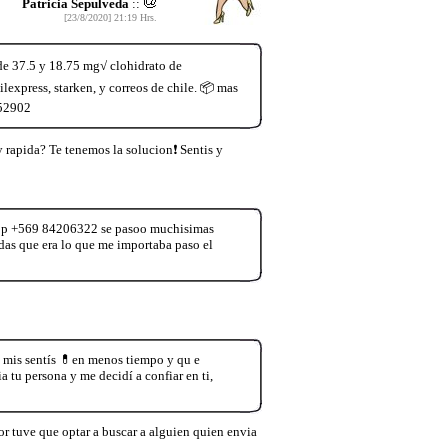
Patricia Sepulveda
::
[23/8/2020] 21:19 Hrs.
de 37.5 y 18.75 mg√ clohidrato de
express, starken, y correos de chile. 📦 mas
952902
 rapida? Te tenemos la solucion❗ Sentis y
tsApp +569 84206322 se pasoo muchisimas
das que era lo que me importaba paso el
a mis sentís 💊en menos tiempo y qu e
tu persona y me decidí a confiar en ti,
r tuve que optar a buscar a alguien quien envia