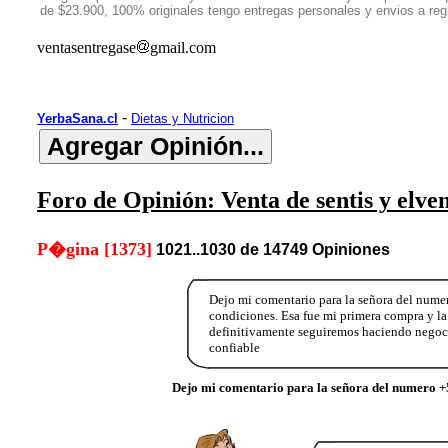
de $23.900, 100% originales tengo entregas personales y envios a r
ventasentregase
gmail.com
-
YerbaSana.cl
Dietas y Nutricion
Foro de Opinión: Venta de sentis y elve
P�gina [1373]
1021..1030 de 14749 Opiniones
Dejo mi comentario para la señora del nume
condiciones. Esa fue mi primera compra y la
definitivamente seguiremos haciendo nego
confiable
Dejo mi comentario para la señora del numero 