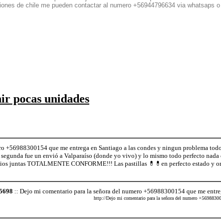
egiones de chile me pueden contactar al numero +56944796634 via whatsaps o
nir pocas unidades
ro +56988300154 que me entrega en Santiago a las condes y ningun problema todo
 segunda fue un envió a Valparaíso (donde yo vivo) y lo mismo todo perfecto nada
cios juntas TOTALMENTE CONFORME!!! Las pastillas 💊💊en perfecto estado y or
+5698
:: Dejo mi comentario para la señora del numero +56988300154 que me entreg
http://Dejo mi comentario para la señora del numero +56988300