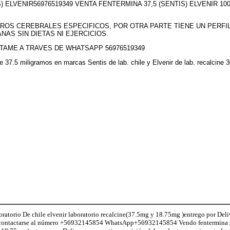
S) ELVENIR56976519349 VENTA FENTERMINA 37,5 (SENTIS) ELVENIR 
ROS CEREBRALES ESPECIFICOS, POR OTRA PARTE TIENE UN PERFI
NAS SIN DIETAS NI EJERCICIOS.
TAME A TRAVES DE WHATSAPP 56976519349
 de 37.5 miligramos en marcas Sentis de lab. chile y Elvenir de lab. recalci
atorio De chile elvenir laboratorio recalcine(37.5mg y 18.75mg )entrego por Deli
le contactarse al número +56932145854 WhatsApp+56932145854 Vendo fentermina s