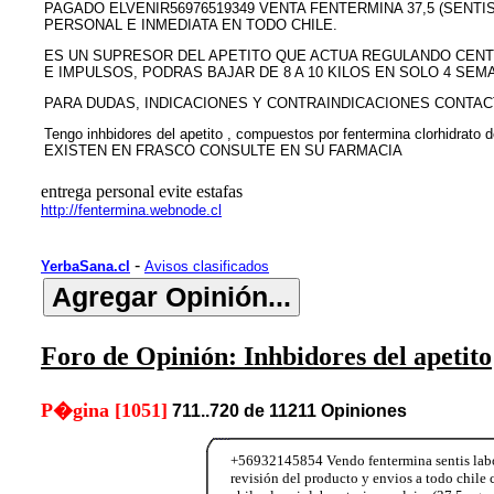
PAGADO ELVENIR56976519349 VENTA FENTERMINA 37,5 (SENTI
PERSONAL E INMEDIATA EN TODO CHILE.
ES UN SUPRESOR DEL APETITO QUE ACTUA REGULANDO CENT
E IMPULSOS, PODRAS BAJAR DE 8 A 10 KILOS EN SOLO 4 SEMA
PARA DUDAS, INDICACIONES Y CONTRAINDICACIONES CONTAC
Tengo inhbidores del apetito , compuestos por fentermina clorhidrato
EXISTEN EN FRASCO CONSULTE EN SU FARMACIA
entrega personal evite estafas
http://fentermina.webnode.cl
-
YerbaSana.cl
Avisos clasificados
Foro de Opinión: Inhbidores del apetito
P�gina [1051]
711..720 de 11211 Opiniones
+56932145854 Vendo fentermina sentis labor
revisión del producto y envios a todo chi