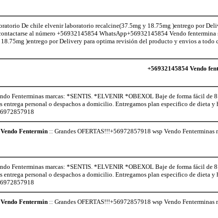
atorio De chile elvenir laboratorio recalcine(37.5mg y 18.75mg )entrego por Deli
le contactarse al número +56932145854 WhatsApp+56932145854 Vendo fentermina s
 18.75mg )entrego por Delivery para optima revisión del producto y envios a todo c
+56932145854 Vendo fente
o Fenterminas marcas: *SENTIS. *ELVENIR *OBEXOL Baje de forma fácil de 8 a 
os entrega personal o despachos a domicilio. Entregamos plan especifico de dieta 
+56972857918
Vendo Fentermin
:: Grandes OFERTAS!!!+56972857918 wsp Vendo Fenterminas
o Fenterminas marcas: *SENTIS. *ELVENIR *OBEXOL Baje de forma fácil de 8 a 
os entrega personal o despachos a domicilio. Entregamos plan especifico de dieta 
+56972857918
Vendo Fentermin
:: Grandes OFERTAS!!!+56972857918 wsp Vendo Fenterminas