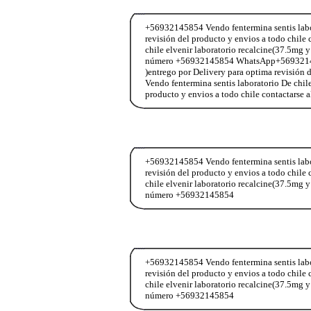
+56932145854 Vendo fentermina sentis labor
revisión del producto y envios a todo chi
chile elvenir laboratorio recalcine(37.5mg y
número +56932145854 WhatsApp+56932145854
)entrego por Delivery para optima revisió
Vendo fentermina sentis laboratorio De chil
producto y envios a todo chile contactar
+56932145854 Vendo fentermina sentis labor
revisión del producto y envios a todo chi
chile elvenir laboratorio recalcine(37.5mg y
número +56932145854
+56932145854 Vendo fentermina sentis labor
revisión del producto y envios a todo chi
chile elvenir laboratorio recalcine(37.5mg y
número +56932145854