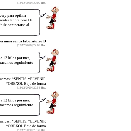
[13/12/2020] 22:05 Hrs.
very para optima
entis laboratorio De
hile contactarse al
rmina sentis laboratorio D
[13/12/2020] 22:05 Hrs.
12 kilos por mes,
y hacemos seguimiento
 marcas: *SENTIS. *ELVENIR
*OBEXOL Baje de forma
[13/12/2020] 20:54 Hrs.
12 kilos por mes,
y hacemos seguimiento
 marcas: *SENTIS. *ELVENIR
*OBEXOL Baje de forma
[13/12/2020] 20:37 Hrs.