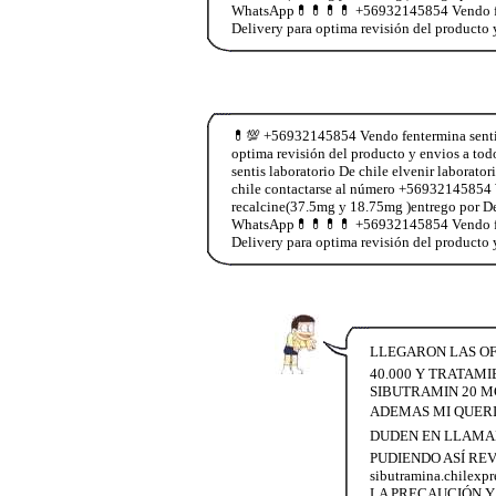
WhatsApp💊💊💊💊 +56932145854 Vendo fente
Delivery para optima revisión del producto 
💊💯 +56932145854 Vendo fentermina sentis 
optima revisión del producto y envios a 
sentis laboratorio De chile elvenir laborat
chile contactarse al número +56932145854 
recalcine(37.5mg y 18.75mg )entrego por De
WhatsApp💊💊💊💊 +56932145854 Vendo fente
Delivery para optima revisión del producto 
LLEGARON LAS OFE
40.000 Y TRATAMI
SIBUTRAMIN 20 M
ADEMAS MI QUERI
DUDEN EN LLAMAR
PUDIENDO ASÍ REV
sibutramina.chil
LA PRECAUCIÓN Y 