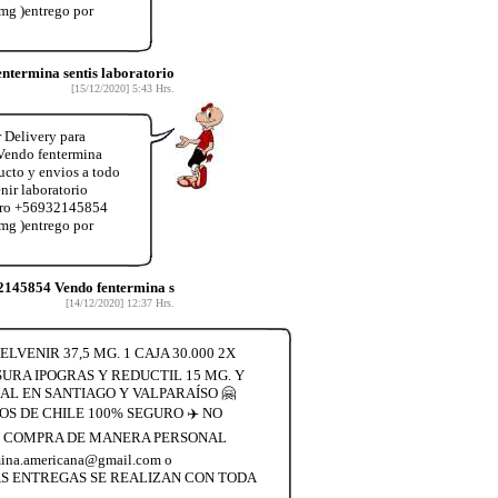
mg )entrego por
termina sentis laboratorio
[15/12/2020] 5:43 Hrs.
 Delivery para
Vendo fentermina
ucto y envios a todo
ir laboratorio
úmero +56932145854
mg )entrego por
2145854 Vendo fentermina s
[14/12/2020] 12:37 Hrs.
VENIR 37,5 MG. 1 CAJA 30.000 2X
SURA IPOGRAS Y REDUCTIL 15 MG. Y
L EN SANTIAGO Y VALPARAÍSO 🤗
S DE CHILE 100% SEGURO ✈️ NO
 SU COMPRA DE MANERA PERSONAL
a.americana@gmail.com o
LAS ENTREGAS SE REALIZAN CON TODA