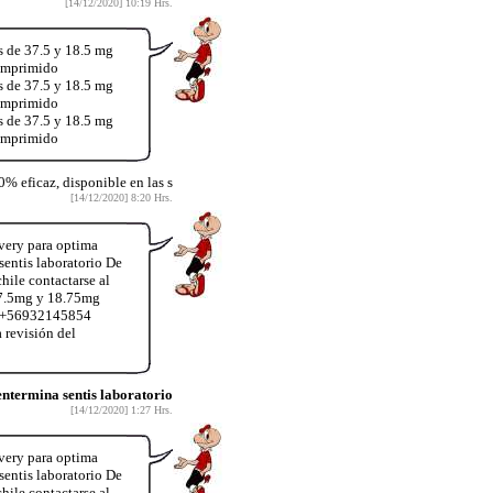
[14/12/2020] 10:19 Hrs.
s de 37.5 y 18.5 mg
comprimido
s de 37.5 y 18.5 mg
comprimido
s de 37.5 y 18.5 mg
comprimido
% eficaz, disponible en las s
[14/12/2020] 8:20 Hrs.
very para optima
entis laboratorio De
hile contactarse al
37.5mg y 18.75mg
App+56932145854
 revisión del
termina sentis laboratorio
[14/12/2020] 1:27 Hrs.
very para optima
entis laboratorio De
hile contactarse al