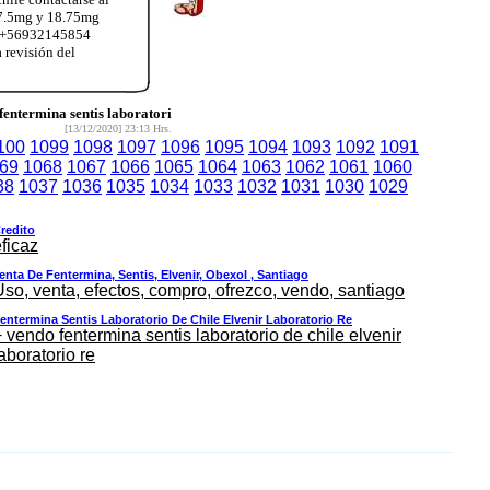
37.5mg y 18.75mg
App+56932145854
 revisión del
ntermina sentis laboratori
[13/12/2020] 23:13 Hrs.
100
1099
1098
1097
1096
1095
1094
1093
1092
1091
69
1068
1067
1066
1065
1064
1063
1062
1061
1060
38
1037
1036
1035
1034
1033
1032
1031
1030
1029
redito
ficaz
enta De Fentermina, Sentis, Elvenir, Obexol , Santiago
Uso, venta, efectos, compro, ofrezco, vendo, santiago
entermina Sentis Laboratorio De Chile Elvenir Laboratorio Re
 vendo fentermina sentis laboratorio de chile elvenir
aboratorio re