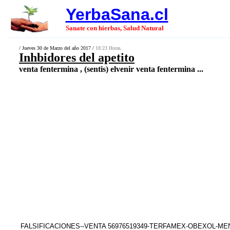
YerbaSana.cl
Sanate con hierbas, Salud Natural
/ Jueves 30 de Marzo del año 2017 /
18:23 Horas.
Inhbidores del apetito
venta fentermina , (sentis) elvenir venta fentermina ...
FALSIFICACIONES--VENTA 56976519349-TERFAMEX-OBEXOL-M