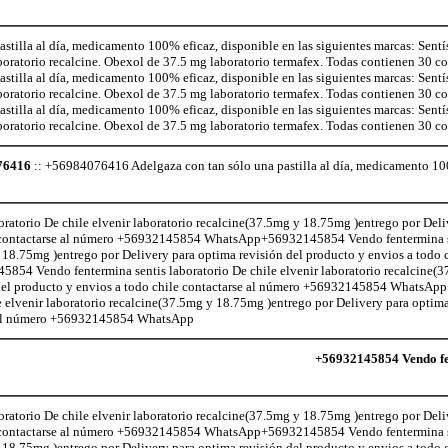
illa al día, medicamento 100% eficaz, disponible en las siguientes marcas: Sentí
aboratorio recalcine. Obexol de 37.5 mg laboratorio termafex. Todas contienen 30 
illa al día, medicamento 100% eficaz, disponible en las siguientes marcas: Sentí
aboratorio recalcine. Obexol de 37.5 mg laboratorio termafex. Todas contienen 30 
illa al día, medicamento 100% eficaz, disponible en las siguientes marcas: Sentí
aboratorio recalcine. Obexol de 37.5 mg laboratorio termafex. Todas contienen 30 
76416
:: +56984076416 Adelgaza con tan sólo una pastilla al día, medicamento 100
atorio De chile elvenir laboratorio recalcine(37.5mg y 18.75mg )entrego por Deli
le contactarse al número +56932145854 WhatsApp+56932145854 Vendo fentermina s
 18.75mg )entrego por Delivery para optima revisión del producto y envios a todo c
 Vendo fentermina sentis laboratorio De chile elvenir laboratorio recalcine(
n del producto y envios a todo chile contactarse al número +56932145854 Whats
e elvenir laboratorio recalcine(37.5mg y 18.75mg )entrego por Delivery para optima
se al número +56932145854 WhatsApp
+56932145854 Vendo fen
atorio De chile elvenir laboratorio recalcine(37.5mg y 18.75mg )entrego por Deli
le contactarse al número +56932145854 WhatsApp+56932145854 Vendo fentermina s
 18.75mg )entrego por Delivery para optima revisión del producto y envios a todo c