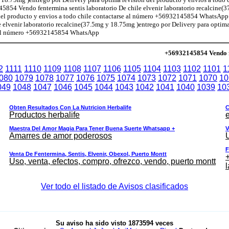
 Vendo fentermina sentis laboratorio De chile elvenir laboratorio recalcine(
n del producto y envios a todo chile contactarse al número +56932145854 Whats
e elvenir laboratorio recalcine(37.5mg y 18.75mg )entrego por Delivery para optima
se al número +56932145854 WhatsApp
+56932145854 Vendo fe
2
1111
1110
1109
1108
1107
1106
1105
1104
1103
1102
1101
1
080
1079
1078
1077
1076
1075
1074
1073
1072
1071
1070
10
049
1048
1047
1046
1045
1044
1043
1042
1041
1040
1039
10
Obten Resultados Con La Nutricion Herbalife
C
Productos herbalife
e
Maestra Del Amor Magia Para Tener Buena Suerte Whatsapp +
V
Amarres de amor poderosos
F
Venta De Fentermina, Sentis, Elvenir, Obexol, Puerto Montt
+
Uso, venta, efectos, compro, ofrezco, vendo, puerto montt
l
Ver todo el listado de Avisos clasificados
Su aviso ha sido visto
1873594
veces