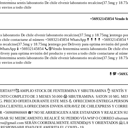
rmina sentis laboratorio De chile elvenir laboratorio recalcine(37.5mg y 18.75
y envios a todo chile
+56932145854 Vendo fen
laboratorio De chile elvenir laboratorio recalcine(37.5mg y 18.75mg )entrego por
todo chile contactarse al número +56932145854 WhatsApp💊💊💊💊 +56932145854 
orio recalcine(37.5mg y 18.75mg )entrego por Delivery para optima revisión del prod
WhatsApp📱+56932145854 📞🔞Vendo fentermina sentis laboratorio De chile elven
livery para optima revisión del producto y envios a todo chile contactarse al n
rmina sentis laboratorio De chile elvenir laboratorio recalcine(37.5mg y 18.75
y envios a todo chile
💊💯 +5693
RTAS‼️‼️🥰 AMPLIO STOCK DE FENTERMINA Y SIBUTRAMINA 👌 SENTÍS Y EL
ENTO COMPLETO DE 3 MESES 50.000 😱 SIBUTRAMINA: SATON 10 MG. ME
G. PRECIO OFERTA DURANTE ESTE MES 💪 OFRECEMOS ENTREGA PERSONA
DA CLIENTELA OFRECEMOS ENVIOS ATRAVEZ DE CHILEXPRESS Y CORREO
 +56968960669 ☎️‼️ NO SE ARRIESGUEN A SER ESTAFADOS Y REALICEN
ISAR SU MEDICAMENTO, REALICÉ SU PEDIDO VÍA WSP O CORREO sibutramin
express@gmail.com SERÁN COORDIALMENTE ATENDID@S Y ORIENTADOS 🤗 
RESPONSABILIDAD QUE AMERITA EL COVID - 19.