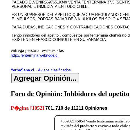
PAGADO ELVENIR56976519349 VENTA FENTERMINA 37,5 (SENTI
PERSONAL E INMEDIATA EN TODO CHILE.
ES UN SUPRESOR DEL APETITO QUE ACTUA REGULANDO CENT
E IMPULSOS, PODRAS BAJAR DE 8 A 10 KILOS EN SOLO 4 SEMA
PARA DUDAS, INDICACIONES Y CONTRAINDICACIONES CONTAC
Tengo inhbidores del apetito , compuestos por fentermina clorhidrato
EXISTEN EN FRASCO CONSULTE EN SU FARMACIA
entrega personal evite estafas
http://fentermina.webnode.cl
-
YerbaSana.cl
Avisos clasificados
Foro de Opinión: Inhbidores del apetito
P�gina [1052]
701..710 de 11211 Opiniones
+56932145854 Vendo fentermina sentis labor
revisión del producto y envios a todo ch