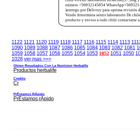
número +56932145854 WhatsApp+56932145854
)entrego por Delivery para optima revisió
Vendo fentermina sentis laboratorio De chil
producto y envios a todo chile contactar
1122
1121
1120
1119
1118
1117
1116
1115
1114
1113
111
1090
1089
1088
1087
1086
1085
1084
1083
1082
1081
1
1059
1058
1057
1056
1055
1054
1053
1052
1051
1050
1
1028
ver mas >>>
Obten Resultados Con La Nutricion Herbalife
Productos herbalife
Credito
Cr
PrÉstamos RÁpido
PrÉstamos rÁpido