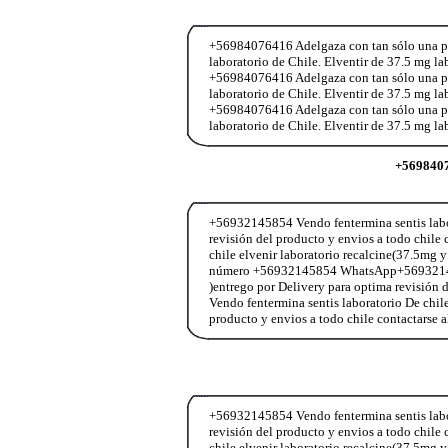
+56984076416 Adelgaza con tan sólo una past
laboratorio de Chile. Elventir de 37.5 mg l
+56984076416 Adelgaza con tan sólo una past
laboratorio de Chile. Elventir de 37.5 mg l
+56984076416 Adelgaza con tan sólo una past
laboratorio de Chile. Elventir de 37.5 mg l
+569840
+56932145854 Vendo fentermina sentis labor
revisión del producto y envios a todo chi
chile elvenir laboratorio recalcine(37.5mg y
número +56932145854 WhatsApp+56932145854
)entrego por Delivery para optima revisió
Vendo fentermina sentis laboratorio De chil
producto y envios a todo chile contactar
+56932145854 Vendo fentermina sentis labor
revisión del producto y envios a todo chi
chile elvenir laboratorio recalcine(37.5mg y