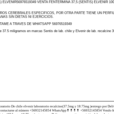
S) ELVENIR56976519349 VENTA FENTERMINA 37,5 (SENTIS) ELVENIR 
ROS CEREBRALES ESPECIFICOS, POR OTRA PARTE TIENE UN PERFI
NAS SIN DIETAS NI EJERCICIOS.
TAME A TRAVES DE WHATSAPP 56976519349
 de 37.5 miligramos en marcas Sentis de lab. chile y Elvenir de lab. recalci
atorio De chile elvenir laboratorio recalcine(37.5mg y 18.75mg )entrego por Deli
ile contactarse al número +56932145854 WhatsApp💊💊💊💊 +56932145854 Vendo fe