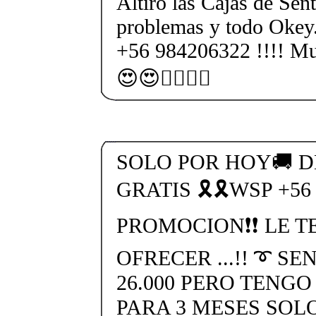
Altiro las Cajas de Sent
problemas y todo Okey.
+56 984206322 !!!! M
😍😍💁‍♀️💁‍♀️
SOLO POR HOY🚚 
GRATIS 🎗🎗WSP +56
PROMOCION❗❗ LE T
OFRECER ...!! ➰ SE
26.000 PERO TENG
PARA 3 MESES SOLO