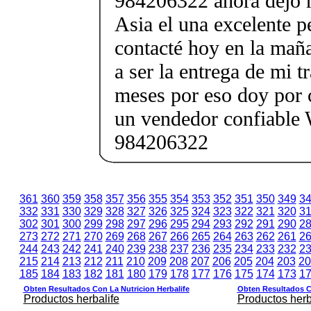
984206322 ahora dejo 
Asia el una excelente p
contacté hoy en la mañ
a ser la entrega de mi t
meses por eso doy por 
un vendedor confiable
984206322
361
360
359
358
357
356
355
354
353
352
351
350
349
3
332
331
330
329
328
327
326
325
324
323
322
321
320
3
302
301
300
299
298
297
296
295
294
293
292
291
290
2
273
272
271
270
269
268
267
266
265
264
263
262
261
2
244
243
242
241
240
239
238
237
236
235
234
233
232
2
215
214
213
212
211
210
209
208
207
206
205
204
203
20
185
184
183
182
181
180
179
178
177
176
175
174
173
1
Obten Resultados Con La Nutricion Herbalife
Obten Resultados Co
Productos herbalife
Productos herb