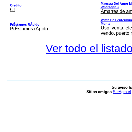
Maestra Del Amor M
Credito
Whatsapp +
Cr
Amarres de am
Venta De Fentermina,
Montt
PrÉstamos RÁpido
Uso, venta, efe
PrÉstamos rÁpido
vendo, puerto 
Ver todo el listad
Su aviso h
Sitios amigos
SerAgro.cl