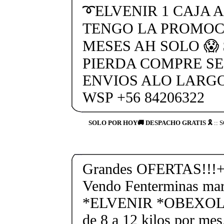
➰ELVENIR 1 CAJA AH
TENGO LA PROMOC
MESES AH SOLO 😱 
PIERDA COMPRE SE
ENVIOS ALO LARGO
WSP +56 84206322
SOLO POR HOY🚚 DESPACHO GRATIS 🎗
:: 
Grandes OFERTAS!!!+
Vendo Fenterminas ma
*ELVENIR *OBEXOL Ba
de 8 a 12 kilos por mes