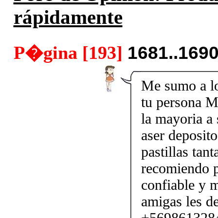
rápidamente
P�gina [193]
1681..169
Me sumo a lo
tu persona M
la mayoria a
aser deposito
pastillas tan
recomiendo p
confiable y 
amigas les d
+56986132843