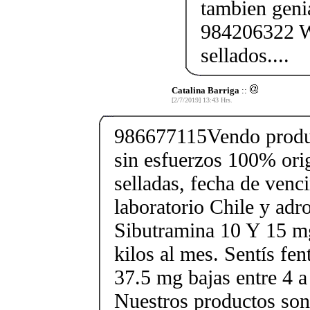
tambien geni
984206322 W
sellados....
Catalina Barriga
::
[2/7/2019] 13:43 Hrs.
986677115Vendo produc
sin esfuerzos 100% orig
selladas, fecha de ven
laboratorio Chile y ad
Sibutramina 10 Y 15 mg
kilos al mes. Sentís fe
37.5 mg bajas entre 4 a
Nuestros productos son 