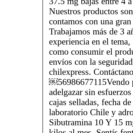
37.5 mg bajas entre 4 a
Nuestros productos son 
contamos con una gran 
Trabajamos más de 3 a
experiencia en el tema
como consumir el produ
envíos con la seguridad
chilexpress. Contáctan
￼56986677115Vendo p
adelgazar sin esfuerzos
cajas selladas, fecha d
laboratorio Chile y ad
Sibutramina 10 Y 15 mg
kilos al mes. Sentís fe