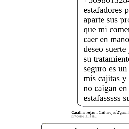
estafadores p
aparte sus pr
que mi comen
caer en mano
deseo suerte 
su tratamient
seguro es un
mis cajitas y
no caigan en 
estafasssss s
Catalina rojas
:: Catitarojas
gmail
[2/7/2019] 15:15 Hrs.