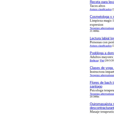
Receta para leva
Tacos altos
Avisos clasificados
[3
Cosmetologa y m
Limpieza magic li
expresion
Terapias alternativas
21:40Hrs
Lectura labial l
Personas con perd
Avisos clasificados
[3
Podóloga a domic
Adultos mayores 
Belleza
/
Piel
[30/3/20
Clases de yoga 
Instructora impar
Terapias alternativas
Flores de bach te
santiago
Psicologa terapeu
Terapias alternativas
20:39Hrs
Quiromasajista 
descontracturan
Masaje terapeuti