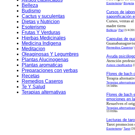
Esoterismo
/
Brujeria
Belleza
Budismo
Cursos de jabone
Cactus y suculentas
saponificación e
Cursos, ventas al
Dietas y Nutricion
madre tierra
Esoterismo
Belleza
/
Piel
[1/4/201
Frutas Y Verduras
Hierbas Medicinales
Capsulas de gua
Medicina Indigena
Guanabanagravio
Remedios Caseros
/
Meditacion
Oleaginosas Y Legumbres
Ayuda psicólog
Plantas Alucinogenas
Atención profesi
Plantas aromaticas
Avisos clasificados
[3
Preparaciones con yerbas
Flores de bach c
Recetas
Terapia alternati
Remedios Caseros
Terapias alternativas
Te Y Salud
14:56Hrs
Terapias alternativas
Flores de bach e
emociones en la
Resuelven el ori
Terapias alternativas
13:01Hrs
Lecturas de tarot
Tarot promocion 
Esoterismo
/
Tarot
[31