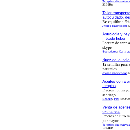
Terapias alternativas
20:32Hrs
Taller transpers
autocuidado. de
Re-equilibrio fís
Avisos clasificados
[3
Astrologia y psy
método huber
Lectura de carta a
skype
Esoterismo
/
Carta as
Nuez de la india
12 semillas para
naturales
Avisos clasificados
[2
Aceites con aro
terapias
Precios por mayor
santiago
Belleza
/
Piel
[29/3/20
Venta de aceite
exclusivos
Precios de litro 
por mayor
Terapias alternativas
19:51Hrs