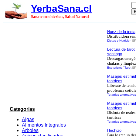
YerbaSana.cl
Sanate con hierbas, Salud Natural
Nuez de la india
Distribuidora sem
Dietas y Nutricion
[5/
Lectura de tarot
santiago
Descargas energét
chakras y limpiez
Esoterismo
/
Tarot
[5/
Masajes estimul
tantricas
Liberate de tensi
problemas cotidi
Terapias alternativas
Masajes estimul
tantricas
Categorías
Disfruta de reales
tantricas
Algas
Terapias alternativas
Alimentos Integrales
Arboles
Hechizo
Para lograr un de
Avisos clasificados