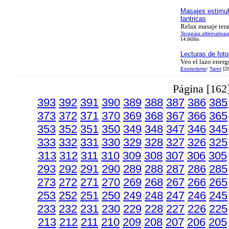
Masajes estimul
tantricas
Relax masaje ter
Terapias alternativas
14:06Hrs
Lecturas de foto
Veo el lazo energ
Esoterismo
/
Tarot
[29
Página [162
393
392
391
390
389
388
387
386
385
373
372
371
370
369
368
367
366
365
353
352
351
350
349
348
347
346
345
333
332
331
330
329
328
327
326
325
313
312
311
310
309
308
307
306
305
293
292
291
290
289
288
287
286
285
273
272
271
270
269
268
267
266
265
253
252
251
250
249
248
247
246
245
233
232
231
230
229
228
227
226
225
213
212
211
210
209
208
207
206
205