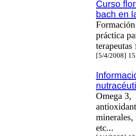
Curso flo
bach en l
Formación 
práctica pa
terapeutas 
[5/4/2008] 1
Informaci
nutracéuti
Omega 3,
antioxidant
minerales,
etc...