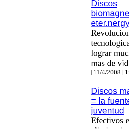
Discos
biomagne
eter.nergy
Revolucio
tecnologic
lograr muc
mas de vid
[11/4/2008] 
Discos m
= la fuent
juventud
Efectivos e