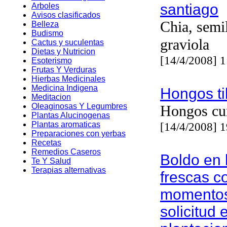
santiago
Arboles
Avisos clasificados
Chia, semi
Belleza
Budismo
graviola
Cactus y suculentas
Dietas y Nutricion
[14/4/2008] 
Esoterismo
Frutas Y Verduras
Hierbas Medicinales
Medicina Indigena
Hongos ti
Meditacion
Oleaginosas Y Legumbres
Hongos cur
Plantas Alucinogenas
Plantas aromaticas
[14/4/2008] 
Preparaciones con yerbas
Recetas
Remedios Caseros
Boldo en 
Te Y Salud
Terapias alternativas
frescas c
momentos
solicitud 