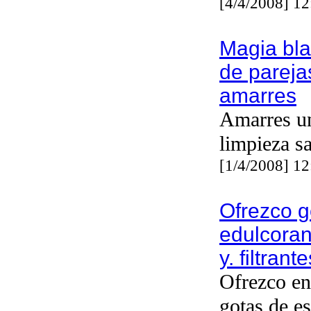
[4/4/2008] 1
Magia bla
de parejas
amarres
Amarres u
limpieza s
[1/4/2008] 1
Ofrezco g
edulcoran
y. filtrante
Ofrezco en
gotas de es