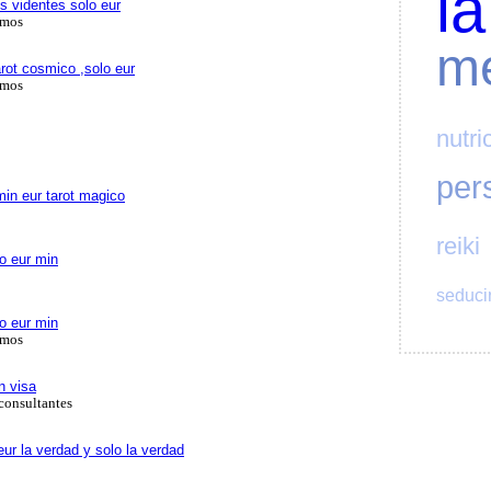
la
s videntes solo eur
amos
me
rot cosmico ,solo eur
amos
nutri
per
in eur tarot magico
reiki
o eur min
seduci
o eur min
amos
in visa
consultantes
ur la verdad y solo la verdad