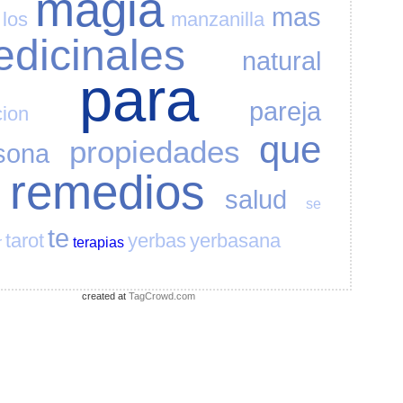
magia
mas
los
manzanilla
dicinales
natural
para
pareja
cion
que
propiedades
sona
remedios
salud
se
te
tarot
yerbas
yerbasana
r
terapias
created at
TagCrowd.com