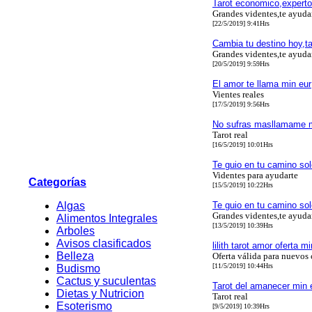
Tarot economico,experto
Grandes videntes,te ayud
[22/5/2019] 9:41Hrs
Cambia tu destino hoy,ta
Grandes videntes,te ayud
[20/5/2019] 9:59Hrs
El amor te llama min eur
Vientes reales
[17/5/2019] 9:56Hrs
No sufras masllamame m
Tarot real
[16/5/2019] 10:01Hrs
Te guio en tu camino sol
Videntes para ayudarte
Categorías
[15/5/2019] 10:22Hrs
Algas
Te guio en tu camino sol
Grandes videntes,te ayud
Alimentos Integrales
[13/5/2019] 10:39Hrs
Arboles
Avisos clasificados
lilith tarot amor oferta m
Belleza
Oferta válida para nuevos 
[11/5/2019] 10:44Hrs
Budismo
Cactus y suculentas
Tarot del amanecer min e
Dietas y Nutricion
Tarot real
Esoterismo
[9/5/2019] 10:39Hrs