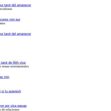
ur tarot del amanecer
ecialistas
eceres min eur
amos
ur tarot del amanecer
arot de lilith visa
en temas sentimentales
tas min
,si tu quieresh
amor por visa wasap
o de relaciones