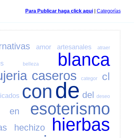
Para Publicar haga click aqui
|
Categorías
rnativas
amor
artesanales
atraer
blanca
os
belleza
ujeria
caseros
cl
categor
de
con
del
ficados
deseo
esoterismo
en
hierbas
as
hechizo