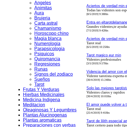
Angeles
Aciertos de verdad min e
Animitas
Todas las videntes son esp
Aura
[8/5/2019] 9:38Hrs
Brujeria
Entra en eltarotdelaman
Carta astral
Grandes videntes,te ayud
Chamanismo
[7/5/2019] 9:42Hrs
Horoscopo chino
Magia blanca
Aciertos de verdad min e
Tarot real
Numerologia
[6/5/2019] 10:25Hrs
Parapsicologia
Psiquicos
Tarot magico eur min
Quiromancia
Videntes profesionales
Regresiones
[3/5/2019] 9:57Hrs
Runas
Videncia del amor con el t
Signos del zodiaco
Vidente tarotista experta 
Sueños
[30/4/2019] 15:24Hrs
Tarot
Solo las mejores tarotis
Frutas Y Verduras
Videntes claros y rapidos
Hierbas Medicinales
[30/4/2019] 10:01Hrs
Medicina Indigena
Meditacion
El amor puede volver a ti
Tarot real
Oleaginosas Y Legumbres
[25/4/2019] 9:41Hrs
Plantas Alucinogenas
Plantas aromaticas
Tarot de lilith especial 
Preparaciones con yerbas
Tarot certero para todo tip