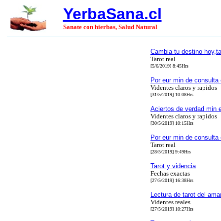
YerbaSana.cl
Sanate con hierbas, Salud Natural
Cambia tu destino hoy,ta
Tarot real
[5/6/2019] 8:45Hrs
Por eur min de consulta 
Videntes claros y rapidos
[31/5/2019] 10:08Hrs
Aciertos de verdad min e
Videntes claros y rapidos
[30/5/2019] 10:15Hrs
Por eur min de consulta 
Tarot real
[28/5/2019] 9:49Hrs
Tarot y videncia
Fechas exactas
[27/5/2019] 16:38Hrs
Lectura de tarot del ama
Videntes reales
[27/5/2019] 10:27Hrs