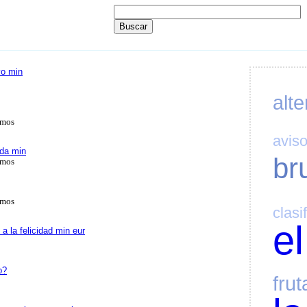
vo min
alte
amos
avis
uda min
br
amos
amos
clasi
el
 la felicidad min eur
o?
frut