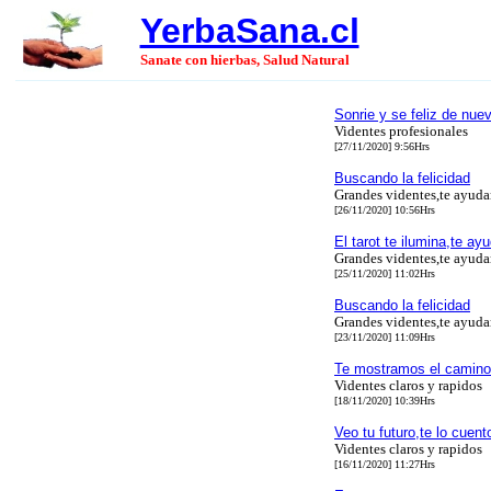
YerbaSana.cl
Sanate con hierbas, Salud Natural
Sonrie y se feliz de nue
Videntes profesionales
[27/11/2020] 9:56Hrs
Buscando la felicidad
Grandes videntes,te ayud
[26/11/2020] 10:56Hrs
El tarot te ilumina,te ay
Grandes videntes,te ayud
[25/11/2020] 11:02Hrs
Buscando la felicidad
Grandes videntes,te ayud
[23/11/2020] 11:09Hrs
Te mostramos el camino a
Videntes claros y rapidos
[18/11/2020] 10:39Hrs
Veo tu futuro,te lo cuent
Videntes claros y rapidos
[16/11/2020] 11:27Hrs