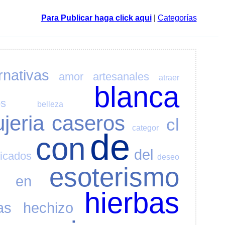
Para Publicar haga click aqui
|
Categorías
rnativas
amor
artesanales
atraer
blanca
os
belleza
ujeria
caseros
cl
categor
de
con
del
ficados
deseo
esoterismo
en
hierbas
as
hechizo