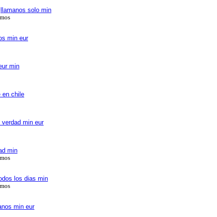
,llamanos solo min
amos
os min eur
eur min
 en chile
e verdad min eur
dad min
amos
odos los dias min
amos
anos min eur