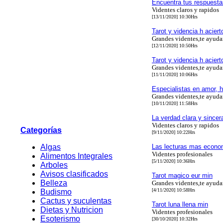
Encuentra tus respuesta
Videntes claros y rapidos
[13/11/2020] 10:30Hrs
Tarot y videncia h acier
Grandes videntes,te ayud
[12/11/2020] 10:50Hrs
Tarot y videncia h acier
Grandes videntes,te ayud
[11/11/2020] 10:06Hrs
Especialistas en amor, h
Grandes videntes,te ayud
[10/11/2020] 11:58Hrs
La verdad clara y since
Videntes claros y rapidos
Categorías
[9/11/2020] 10:22Hrs
Algas
Las lecturas mas econo
Videntes profesionales
Alimentos Integrales
[5/11/2020] 10:36Hrs
Arboles
Avisos clasificados
Tarot magico eur min
Belleza
Grandes videntes,te ayud
[4/11/2020] 10:58Hrs
Budismo
Cactus y suculentas
Tarot luna llena min
Dietas y Nutricion
Videntes profesionales
Esoterismo
[30/10/2020] 10:32Hrs