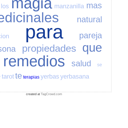
magia
mas
los
manzanilla
dicinales
natural
para
pareja
cion
que
propiedades
sona
remedios
salud
se
te
tarot
yerbas
yerbasana
r
terapias
created at
TagCrowd.com