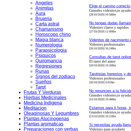
Angeles
Elige el camino correcto
Animitas
Grandes videntes,te ayud
Aura
[28/10/2020] 10:58Hrs
Brujeria
No tengas dudas,llaman
Carta astral
Videntes claros y rapidos
Chamanismo
[27/10/2020] 11:00Hrs
Horoscopo chino
Magia blanca
Videntes de nacimiento 
Videntes profesionales
Numerologia
[26/10/2020] 10:24Hrs
Parapsicologia
Psiquicos
Consultas de tarot online
Quiromancia
El tarot del amor
Regresiones
[20/10/2020] 19:20Hrs
Runas
Tarotistas honestos y d
Signos del zodiaco
Videntes profesionales
Sueños
[20/10/2020] 9:01Hrs
Tarot
No renuncies a tu felici
Frutas Y Verduras
Grandes videntes,te ayud
Hierbas Medicinales
[15/10/2020] 10:48Hrs
Medicina Indigena
Meditacion
Estamos para ti horas, t
Grandes videntes,te ayud
Oleaginosas Y Legumbres
[13/10/2020] 10:22Hrs
Plantas Alucinogenas
Plantas aromaticas
Si necesitas ayuda,llam
Preparaciones con yerbas
Videntes para ayudarte