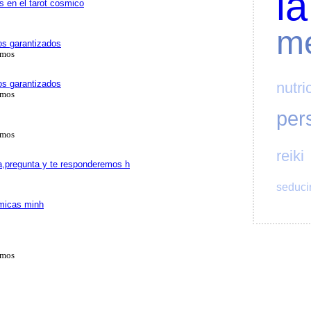
la
s en el tarot cosmico
me
tos garantizados
amos
tos garantizados
nutri
amos
per
amos
reiki
ra,pregunta y te responderemos h
seduci
micas minh
amos