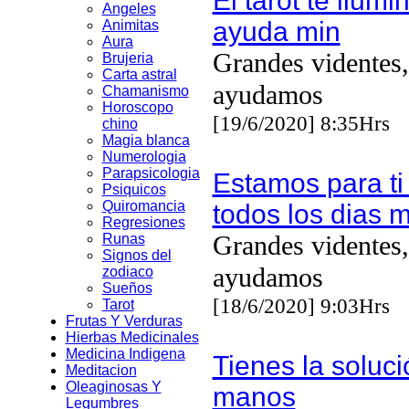
El tarot te ilumi
Angeles
ayuda min
Animitas
Aura
Grandes videntes,
Brujeria
Carta astral
ayudamos
Chamanismo
Horoscopo
[19/6/2020] 8:35Hrs
chino
Magia blanca
Numerologia
Parapsicologia
Estamos para ti
Psiquicos
Quiromancia
todos los dias m
Regresiones
Grandes videntes,
Runas
Signos del
ayudamos
zodiaco
Sueños
[18/6/2020] 9:03Hrs
Tarot
Frutas Y Verduras
Hierbas Medicinales
Medicina Indigena
Tienes la soluci
Meditacion
Oleaginosas Y
manos
Legumbres