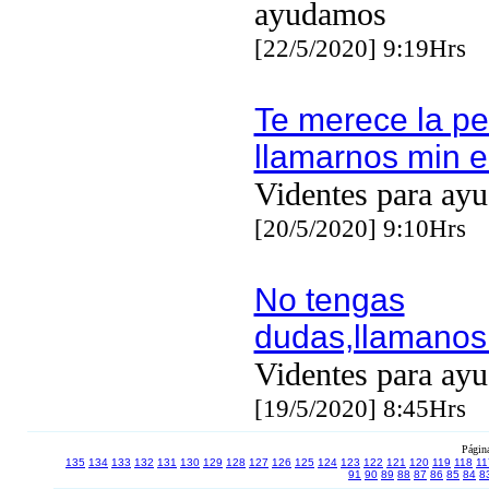
ayudamos
[22/5/2020] 9:19Hrs
Te merece la p
llamarnos min e
Videntes para ayu
[20/5/2020] 9:10Hrs
No tengas
dudas,llamanos
Videntes para ayu
[19/5/2020] 8:45Hrs
Págin
135
134
133
132
131
130
129
128
127
126
125
124
123
122
121
120
119
118
11
91
90
89
88
87
86
85
84
8