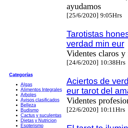
ayudamos
[25/6/2020] 9:05Hrs
Tarotistas hone
verdad min eur
Videntes claros y
[24/6/2020] 10:38Hrs
Categorías
Aciertos de ver
Algas
eur tarot del a
Alimentos Integrales
Arboles
Videntes profesio
Avisos clasificados
Belleza
[22/6/2020] 10:11Hrs
Budismo
Cactus y suculentas
Dietas y Nutricion
Esoterismo