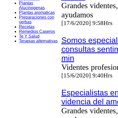
Plantas
Grandes videntes,
Alucinogenas
Plantas aromaticas
ayudamos
Preparaciones con
[17/6/2020] 9:58Hrs
yerbas
Recetas
Remedios Caseros
Te Y Salud
Somos especial
Terapias alternativas
consultas senti
min
Videntes profesio
[15/6/2020] 9:40Hrs
Especialistas en
videncia del am
Grandes videntes,