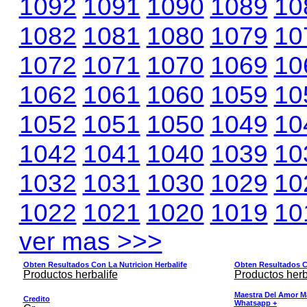
1092
1091
1090
1089
10
1082
1081
1080
1079
10
1072
1071
1070
1069
10
1062
1061
1060
1059
10
1052
1051
1050
1049
10
1042
1041
1040
1039
10
1032
1031
1030
1029
10
1022
1021
1020
1019
10
ver mas >>>
Obten Resultados Con La Nutricion Herbalife
Obten Resultados Co
Productos herbalife
Productos herb
Maestra Del Amor M
Credito
Whatsapp +