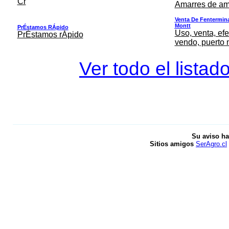
Cr
Amarres de am
Venta De Fentermina,
Montt
PrÉstamos RÁpido
Uso, venta, efe
PrÉstamos rÁpido
vendo, puerto 
Ver todo el listad
Su aviso ha
Sitios amigos
SerAgro.cl