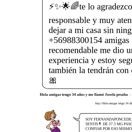
⚡✨🌟🌈te lo agradezco
responsable y muy aten
dejar a mi casa sin nin
+56988300154 amigas 
recomendable me dio 
experiencia y estoy seg
también la tendrán co
🎀
Hola amigas tengo 34 años y me llamó Josefa pesaba
::
http://Hola amigas tengo 34 añ
SOY FERNANDAPONCEDE P
SENTIS💊 DE 37.5 MG PAS
CONFIAR POR ESO MISMO 