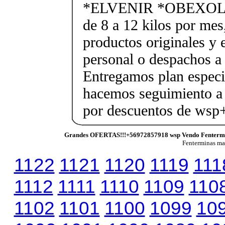
*ELVENIR *OBEXOL Ba
de 8 a 12 kilos por mes
productos originales y 
personal o despachos a 
Entregamos plan especif
hacemos seguimiento a 
por descuentos de ws
Grandes OFERTAS!!!+56972857918 wsp Vendo Fenterm
Fenterminas m
1122
1121
1120
1119
111
1112
1111
1110
1109
110
1102
1101
1100
1099
10