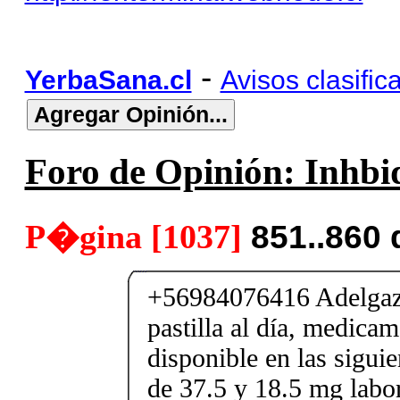
-
YerbaSana.cl
Avisos clasific
Foro de Opinión: Inhbid
P�gina [1037]
851..860
+56984076416 Adelgaza
pastilla al día, medica
disponible en las sigui
de 37.5 y 18.5 mg labor