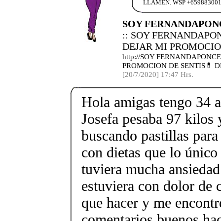
LLAMEN. WSP +65988300154
SOY FERNANDAPONC
:: SOY FERNANDAPO
DEJAR MI PROMOCION
http://SOY FERNANDAPONC
PROMOCION DE SENTIS💊 DE
[20/7/2020] 17:47 Hrs.
Hola amigas tengo 34 
Josefa pesaba 97 kilos y
buscando pastillas para 
con dietas que lo único
tuviera mucha ansiedad 
estuviera con dolor de 
que hacer y me encont
comentarios buenos hac