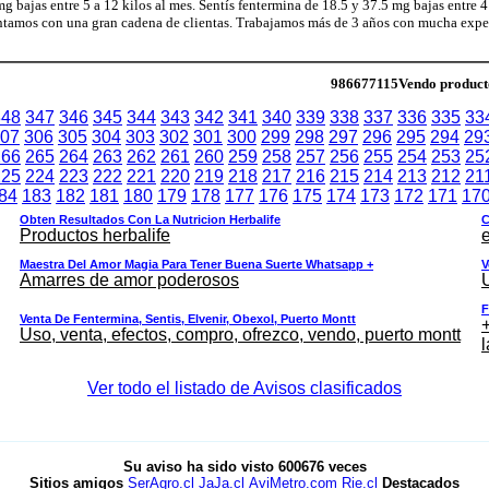
ajas entre 5 a 12 kilos al mes. Sentís fentermina de 18.5 y 37.5 mg bajas entre 4 
ontamos con una gran cadena de clientas. Trabajamos más de 3 años con mucha exper
986677115Vendo productos
348
347
346
345
344
343
342
341
340
339
338
337
336
335
33
07
306
305
304
303
302
301
300
299
298
297
296
295
294
29
266
265
264
263
262
261
260
259
258
257
256
255
254
253
25
225
224
223
222
221
220
219
218
217
216
215
214
213
212
21
84
183
182
181
180
179
178
177
176
175
174
173
172
171
17
Obten Resultados Con La Nutricion Herbalife
C
Productos herbalife
e
Maestra Del Amor Magia Para Tener Buena Suerte Whatsapp +
V
Amarres de amor poderosos
F
Venta De Fentermina, Sentis, Elvenir, Obexol, Puerto Montt
+
Uso, venta, efectos, compro, ofrezco, vendo, puerto montt
l
Ver todo el listado de Avisos clasificados
Su aviso ha sido visto
600676
veces
Sitios amigos
SerAgro.cl
JaJa.cl
AviMetro.com
Rie.cl
Destacados