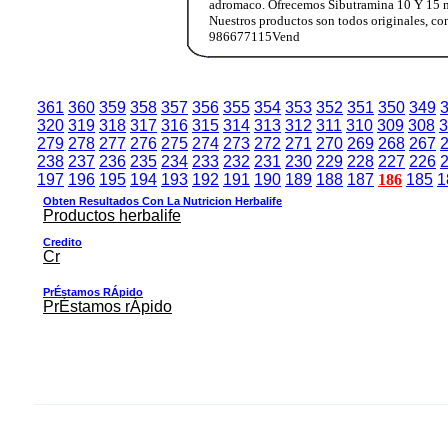
adromaco. Ofrecemos Sibutramina 10 Y 15 mg b
Nuestros productos son todos originales, c
986677115Vend
361
360
359
358
357
356
355
354
353
352
351
350
349
320
319
318
317
316
315
314
313
312
311
310
309
308
3
279
278
277
276
275
274
273
272
271
270
269
268
267
238
237
236
235
234
233
232
231
230
229
228
227
226
197
196
195
194
193
192
191
190
189
188
187
186
185
1
Obten Resultados Con La Nutricion Herbalife
Productos herbalife
Credito
Cr
PrÉstamos RÁpido
PrÉstamos rÁpido