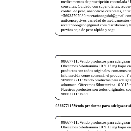
medicamentos de prescripción controlada / 
consultas. Cuidado con super ofertas, recuerd
control de peso, anabólicos cerebrales, ant
+56935707980 recetariooogsbd@gmail.com Baj
anticonceptivos variedad de medicamentos d
recetariooogsbd@gmail.com /escríbenos y haz
previos baja de peso rápido y segu
986677115Vendo productos para adelgazar si
Ofrecemos Sibutramina 10 Y 15 mg bajas entre
productos son todos originales, contamos c
información como consumir el producto. Y 
56986677115Vendo productos para adelgazar 
adromaco. Ofrecemos Sibutramina 10 Y 15 mg b
Nuestros productos son todos originales, c
986677115Vend
986677115Vendo productos para adelgazar si
986677115Vendo productos para adelgazar si
Ofrecemos Sibutramina 10 Y 15 mg bajas entre