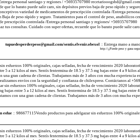
Entrega personal santiago y regiones / +56935707980 recetariooogsbd@gmail.com 
e que lo barato puede salir caro, sin depósitos previos baja de peso rápido y seguro
iconceptivos variedad de medicamentos de prescripción controlada /Entrega persona
a de peso rápido y seguro. Tratamientos para el control de peso, anabólicos cer
e prescripción controlada /Entrega personal santiago y regiones/ +56935707980
 tus consultas. Cuidado con super ofertas, recuerde que lo barato puede salir caro,
tupuedesperderpeso@gmail.com/sentis.elvenir.obexol
:: Entrega mano a mano
http://¡¡Pierde peso y gana se
n esfuerzos 100% originales, cajas selladas, fecha de vencimiento 2020 laborator
 5 a 12 kilos al mes. Sentís fentermina de 18.5 y 37.5 mg bajas entre 4 a 9 kilos a
on una gran cadena de clientas. Trabajamos más de 3 años con mucha experiencia e
realizamos envíos con la seguridad y confianza de chilexpress. Contáctanos al +
sin esfuerzos 100% originales, cajas selladas, fecha de vencimiento 2020 laborat
ajas entre 5 a 12 kilos al mes. Sentís fentermina de 18.5 y 37.5 mg bajas entre 4 
ontamos con una gran cadena de clientas. Trabajamos más de 3 años con mucha exper
n esfue
:: 986677115Vendo productos para adelgazar sin esfuerzos 100% originales,
n esfuerzos 100% originales, cajas selladas, fecha de vencimiento 2020 laborator
 5 a 12 kilos al mes. Sentís fentermina de 18.5 y 37.5 mg bajas entre 4 a 9 kilos a