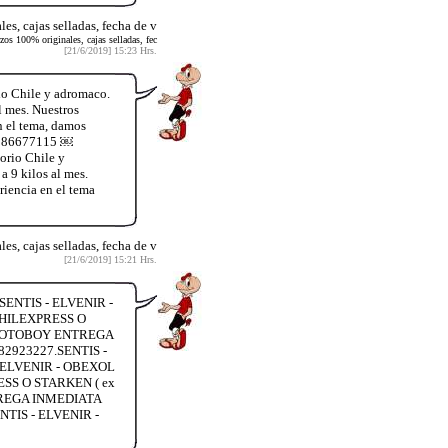
s, cajas selladas, fecha de v
os 100% originales, cajas selladas, fec
[21/6/2019] 15:23 Hrs.
io Chile y adromaco.
l mes. Nuestros
n el tema, damos
56986677115 ￼
orio Chile y
a 9 kilos al mes.
iencia en el tema
s, cajas selladas, fecha de v
[21/6/2019] 15:21 Hrs.
ENTIS - ELVENIR -
HILEXPRESS O
 MOTOBOY ENTREGA
2923227.SENTIS -
ELVENIR - OBEXOL
S O STARKEN ( ex
TREGA INMEDIATA
TIS - ELVENIR -