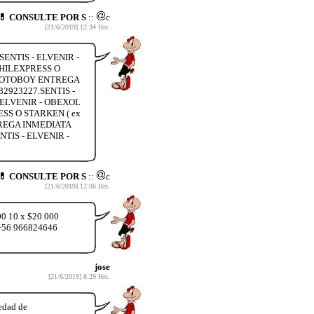
 💊 CONSULTE POR S
::
c
[21/6/2019] 12:34 Hrs.
ENTIS - ELVENIR -
HILEXPRESS O
 MOTOBOY ENTREGA
2923227.SENTIS -
ELVENIR - OBEXOL
S O STARKEN ( ex
TREGA INMEDIATA
TIS - ELVENIR -
 💊 CONSULTE POR S
::
c
[21/6/2019] 12:06 Hrs.
00 10 x $20.000
p +56 966824646
jose
[21/6/2019] 8:29 Hrs.
edad de