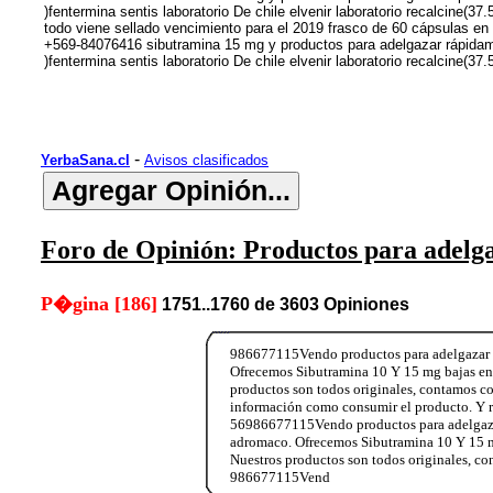
)fentermina sentis laboratorio De chile elvenir laboratorio recalci
todo viene sellado vencimiento para el 2019 frasco de 60 cápsulas e
+569-84076416 sibutramina 15 mg y productos para adelgazar rápidam
)fentermina sentis laboratorio De chile elvenir laboratorio recalcin
-
YerbaSana.cl
Avisos clasificados
Foro de Opinión: Productos para adelg
P�gina [186]
1751..1760 de 3603 Opiniones
986677115Vendo productos para adelgazar si
Ofrecemos Sibutramina 10 Y 15 mg bajas entre
productos son todos originales, contamos c
información como consumir el producto. Y 
56986677115Vendo productos para adelgazar 
adromaco. Ofrecemos Sibutramina 10 Y 15 mg b
Nuestros productos son todos originales, c
986677115Vend