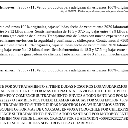
de huevos
:: 986677115Vendo productos para adelgazar sin esfuerzos 100% originale
http:// 986677115Vendo productos para adelgazar sin esfuerz
n esfuerzos 100% originales, cajas selladas, fecha de vencimiento 2020 laborator
 5 a 12 kilos al mes. Sentís fentermina de 18.5 y 37.5 mg bajas entre 4 a 9 kilos a
on una gran cadena de clientas. Trabajamos más de 3 años con mucha experiencia e
realizamos envíos con la seguridad y confianza de chilexpress. Contáctanos al +
sin esfuerzos 100% originales, cajas selladas, fecha de vencimiento 2020 laborat
ajas entre 5 a 12 kilos al mes. Sentís fentermina de 18.5 y 37.5 mg bajas entre 4 
ontamos con una gran cadena de clientas. Trabajamos más de 3 años con mucha exper
r sin esf
:: 986677115Vendo productos para adelgazar sin esfuerzos 100% originale
LTE POR SU TRATAMIENTO SI TIENE DUDAS NOSOTROS LOS AYUDAREMOS S
LES DESCUENTOS POR MAS DE UNA CAJA . ENVIOS A TODO CHILE POR C
MAS TIEMPO Y COMIENCE SU TRATAMIENTO. ENVIOS A TODO SANTIAGO POR
2923227 O TAMBIEN NOS PUEDE LLAMAR GRACIAS POR SU ATENCION +5698
SU TRATAMIENTO SI TIENE DUDAS NOSOTROS LOS AYUDAREMOS SENTIS - 
UENTOS POR MAS DE UNA CAJA . ENVIOS A TODO CHILE POR CHILEXPRES
COMIENCE SU TRATAMIENTO. ENVIOS A TODO SANTIAGO POR MOTOBOY EN
TAMBIEN NOS PUEDE LLAMAR GRACIAS POR SU ATENCION +56982923227.SEN
IENTO SI TIENE DUDAS NOSOTROS LOS AYUDAREMOS