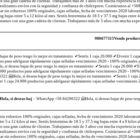
on una gran cadena de clientas. Trabajamos más de 3 años con mucha experiencia e
realizamos envíos con la seguridad y confianza de chilexpress. Contáctanos al +
sin esfuerzos 100% originales, cajas selladas, fecha de vencimiento 2020 laborat
ajas entre 5 a 12 kilos al mes. Sentís fentermina de 18.5 y 37.5 mg bajas entre 4 
ontamos con una gran cadena de clientas. Trabajamos más de 3 años con mucha exper
986677115Vendo productos
jar de peso tengo lo mejor en tratamiento. ✔Sentís 1 caja 26.000 ✔Elvenir 1 ca
s para adelgazar rápidamente cajas selladas vencimiento 2020 - 100% originales y 
 si deseas bajar de peso tengo lo mejor en tratamiento. ✔Sentís 1 caja 26.000 ✔E
90 productos para adelgazar rápidamente cajas selladas vencimiento 2020 - 100% o
322 🤗Hola, si deseas bajar de peso tengo lo mejor en tratamiento. ✔Sentís 1 caja
 1 caja 24.990 productos para adelgazar rápidamente cajas selladas vencimiento
la, si deseas baj
:: WhatsApp +56 84206322 🤗Hola, si deseas bajar de peso teng
n esfuerzos 100% originales, cajas selladas, fecha de vencimiento 2020 laborator
 5 a 12 kilos al mes. Sentís fentermina de 18.5 y 37.5 mg bajas entre 4 a 9 kilos a
on una gran cadena de clientas. Trabajamos más de 3 años con mucha experiencia e
realizamos envíos con la seguridad y confianza de chilexpress. Contáctanos al +
sin esfuerzos 100% originales, cajas selladas, fecha de vencimiento 2020 laborat