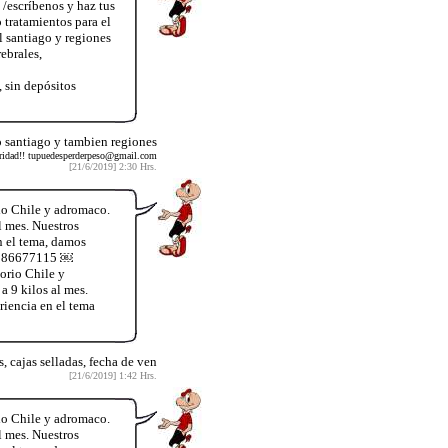
/escríbenos y haz tus
 tratamientos para el
l santiago y regiones
ebrales,
 sin depósitos
 santiago y tambien regiones
guridad!! tupuedesperderpeso@gmail.com
[21/6/2019] 2:30 Hrs.
io Chile y adromaco.
l mes. Nuestros
n el tema, damos
56986677115 ￼
orio Chile y
a 9 kilos al mes.
iencia en el tema
 cajas selladas, fecha de ven
[21/6/2019] 1:42 Hrs.
io Chile y adromaco.
l mes. Nuestros