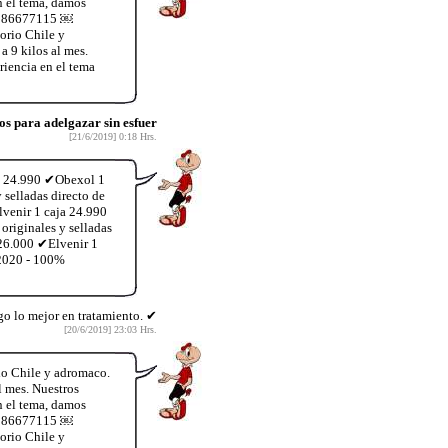
n el tema, damos
56986677115 ￼
orio Chile y
a 9 kilos al mes.
iencia en el tema
 para adelgazar sin esfuer
[21/6/2019] 0:18 Hrs.
ja 24.990 ✔Obexol 1
selladas directo de
lvenir 1 caja 24.990
riginales y selladas
 26.000 ✔Elvenir 1
 2020 - 100%
o lo mejor en tratamiento. ✔
[20/6/2019] 23:03 Hrs.
io Chile y adromaco.
l mes. Nuestros
n el tema, damos
56986677115 ￼
orio Chile y