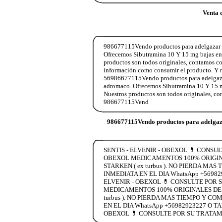
Venta 
986677115Vendo productos para adelgazar si
Ofrecemos Sibutramina 10 Y 15 mg bajas entre
productos son todos originales, contamos c
información como consumir el producto. Y 
56986677115Vendo productos para adelgazar 
adromaco. Ofrecemos Sibutramina 10 Y 15 mg b
Nuestros productos son todos originales, c
986677115Vend
986677115Vendo productos para adelgaza
SENTIS - ELVENIR - OBEXOL 💊 CONSU
OBEXOL MEDICAMENTOS 100% ORIGINA
STARKEN ( ex turbus ). NO PIERDA 
INMEDIATA EN EL DIA WhatsApp +5698
ELVENIR - OBEXOL 💊 CONSULTE POR 
MEDICAMENTOS 100% ORIGINALES DESC
turbus ). NO PIERDA MAS TIEMPO Y 
EN EL DIA WhatsApp +56982923227 O 
OBEXOL 💊 CONSULTE POR SU TRATAM