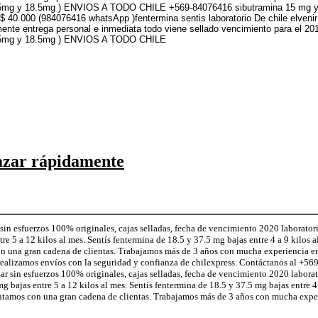
ne(37.5mg y 18.5mg ) ENVIOS A TODO CHILE +569-84076416 sibutramina 15 mg y
n $ 40.000 (984076416 whatsApp )fentermina sentis laboratorio De chile elv
ente entrega personal e inmediata todo viene sellado vencimiento para el 2
e(37.5mg y 18.5mg ) ENVIOS A TODO CHILE
azar rápidamente
n esfuerzos 100% originales, cajas selladas, fecha de vencimiento 2020 laborator
 5 a 12 kilos al mes. Sentís fentermina de 18.5 y 37.5 mg bajas entre 4 a 9 kilos a
on una gran cadena de clientas. Trabajamos más de 3 años con mucha experiencia e
realizamos envíos con la seguridad y confianza de chilexpress. Contáctanos al +
sin esfuerzos 100% originales, cajas selladas, fecha de vencimiento 2020 laborat
ajas entre 5 a 12 kilos al mes. Sentís fentermina de 18.5 y 37.5 mg bajas entre 4 
ontamos con una gran cadena de clientas. Trabajamos más de 3 años con mucha exper