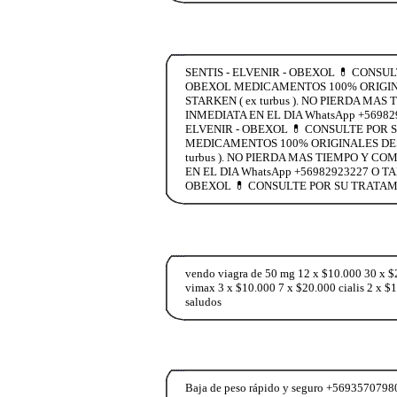
SENTIS - ELVENIR - OBEXOL 💊 CONSU
OBEXOL MEDICAMENTOS 100% ORIGINA
STARKEN ( ex turbus ). NO PIERDA 
INMEDIATA EN EL DIA WhatsApp +5698
ELVENIR - OBEXOL 💊 CONSULTE POR 
MEDICAMENTOS 100% ORIGINALES DESC
turbus ). NO PIERDA MAS TIEMPO Y 
EN EL DIA WhatsApp +56982923227 O 
OBEXOL 💊 CONSULTE POR SU TRATAM
vendo viagra de 50 mg 12 x $10.000 30 x $
vimax 3 x $10.000 7 x $20.000 cialis 2 x 
saludos
Baja de peso rápido y seguro +56935707980 T