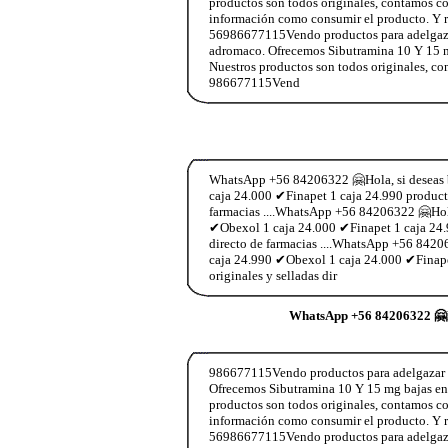
productos son todos originales, contamos c
información como consumir el producto. Y 
56986677115Vendo productos para adelgazar 
adromaco. Ofrecemos Sibutramina 10 Y 15 mg b
Nuestros productos son todos originales, c
986677115Vend
WhatsApp +56 84206322 🤗Hola, si deseas ba
caja 24.000 ✔Finapet 1 caja 24.990 producto
farmacias ....WhatsApp +56 84206322 🤗Hola,
✔Obexol 1 caja 24.000 ✔Finapet 1 caja 24.9
directo de farmacias ....WhatsApp +56 84206
caja 24.990 ✔Obexol 1 caja 24.000 ✔Finapet
originales y selladas dir
WhatsApp +56 84206322 🤗Ho
986677115Vendo productos para adelgazar si
Ofrecemos Sibutramina 10 Y 15 mg bajas entre
productos son todos originales, contamos c
información como consumir el producto. Y 
56986677115Vendo productos para adelgazar 