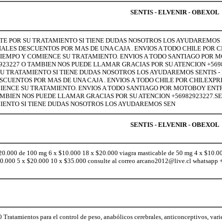
SENTIS - ELVENIR - OBEXOL
LTE POR SU TRATAMIENTO SI TIENE DUDAS NOSOTROS LOS AYUDAREMOS S
LES DESCUENTOS POR MAS DE UNA CAJA . ENVIOS A TODO CHILE POR C
MAS TIEMPO Y COMIENCE SU TRATAMIENTO. ENVIOS A TODO SANTIAGO POR
2923227 O TAMBIEN NOS PUEDE LLAMAR GRACIAS POR SU ATENCION +5698
SU TRATAMIENTO SI TIENE DUDAS NOSOTROS LOS AYUDAREMOS SENTIS - 
UENTOS POR MAS DE UNA CAJA . ENVIOS A TODO CHILE POR CHILEXPRES
COMIENCE SU TRATAMIENTO. ENVIOS A TODO SANTIAGO POR MOTOBOY EN
TAMBIEN NOS PUEDE LLAMAR GRACIAS POR SU ATENCION +56982923227.SEN
IENTO SI TIENE DUDAS NOSOTROS LOS AYUDAREMOS SEN
SENTIS - ELVENIR - OBEXOL
20.000 de 100 mg 6 x $10.000 18 x $20.000 viagra masticable de 50 mg 4 x $10.0
$10.000 5 x $20.000 10 x $35.000 consulte al correo arcano2012@live.cl whatsap
ratamientos para el control de peso, anabólicos cerebrales, anticonceptivos, vari