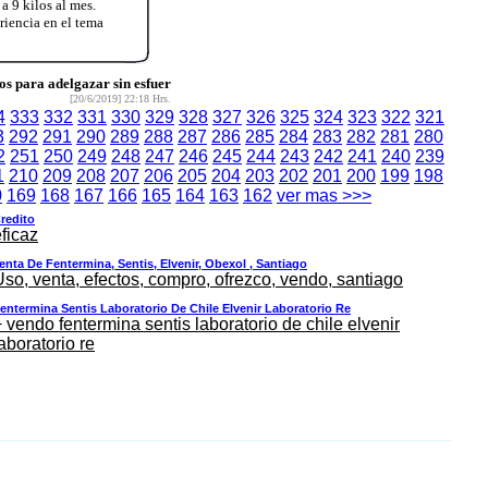
a 9 kilos al mes.
iencia en el tema
 para adelgazar sin esfuer
[20/6/2019] 22:18 Hrs.
4
333
332
331
330
329
328
327
326
325
324
323
322
321
3
292
291
290
289
288
287
286
285
284
283
282
281
280
2
251
250
249
248
247
246
245
244
243
242
241
240
239
1
210
209
208
207
206
205
204
203
202
201
200
199
198
0
169
168
167
166
165
164
163
162
ver mas >>>
redito
ficaz
enta De Fentermina, Sentis, Elvenir, Obexol , Santiago
Uso, venta, efectos, compro, ofrezco, vendo, santiago
entermina Sentis Laboratorio De Chile Elvenir Laboratorio Re
 vendo fentermina sentis laboratorio de chile elvenir
aboratorio re