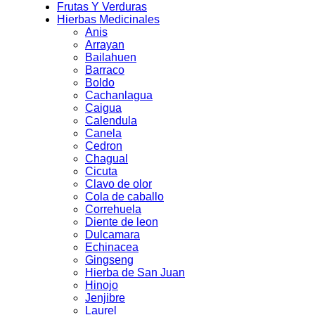
Frutas Y Verduras
Hierbas Medicinales
Anis
Arrayan
Bailahuen
Barraco
Boldo
Cachanlagua
Caigua
Calendula
Canela
Cedron
Chagual
Cicuta
Clavo de olor
Cola de caballo
Correhuela
Diente de leon
Dulcamara
Echinacea
Gingseng
Hierba de San Juan
Hinojo
Jenjibre
Laurel