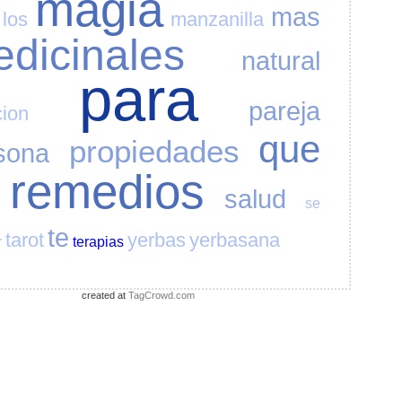
magia
mas
los
manzanilla
dicinales
natural
para
pareja
cion
que
propiedades
sona
remedios
salud
se
te
tarot
yerbas
yerbasana
r
terapias
created at
TagCrowd.com