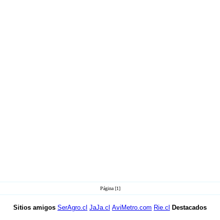
Página [1]
Sitios amigos
SerAgro.cl
JaJa.cl
AviMetro.com
Rie.cl
Destacados