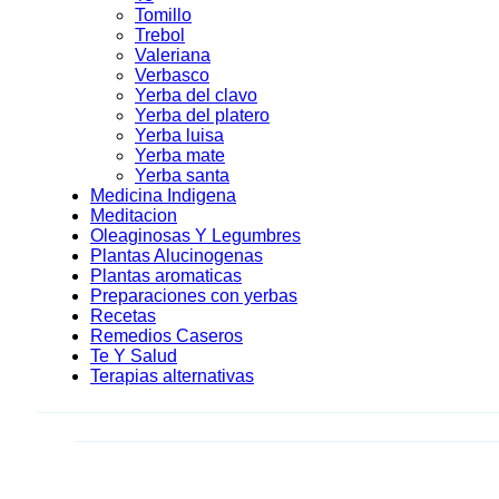
Tomillo
Trebol
Valeriana
Verbasco
Yerba del clavo
Yerba del platero
Yerba luisa
Yerba mate
Yerba santa
Medicina Indigena
Meditacion
Oleaginosas Y Legumbres
Plantas Alucinogenas
Plantas aromaticas
Preparaciones con yerbas
Recetas
Remedios Caseros
Te Y Salud
Terapias alternativas