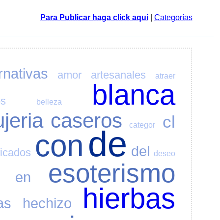
Para Publicar haga click aqui
|
Categorías
rnativas
amor
artesanales
atraer
blanca
os
belleza
ujeria
caseros
cl
categor
de
con
del
ficados
deseo
esoterismo
en
hierbas
as
hechizo