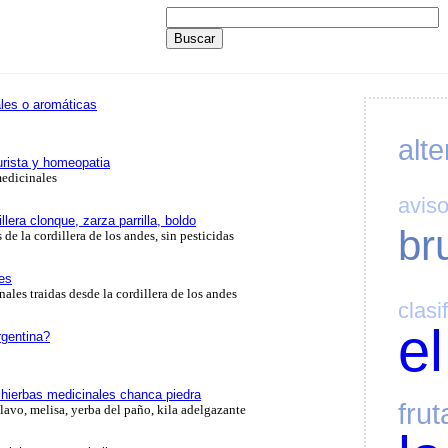
les o aromáticas
alte
urista y homeopatia
edicinales
avis
lera clonque, zarza parrilla, boldo
br
de la cordillera de los andes, sin pesticidas
es
ales traidas desde la cordillera de los andes
clasi
el
rgentina?
y hierbas medicinales chanca piedra
frut
clavo, melisa, yerba del paño, kila adelgazante