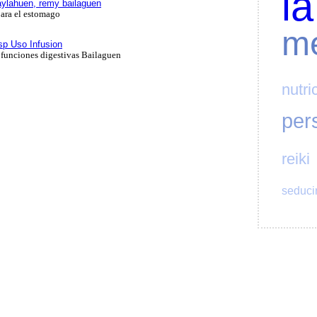
la
ylahuen, remy bailaguen
ara el estomago
me
sp Uso Infusion
s funciones digestivas Bailaguen
nutri
per
reiki
seduci