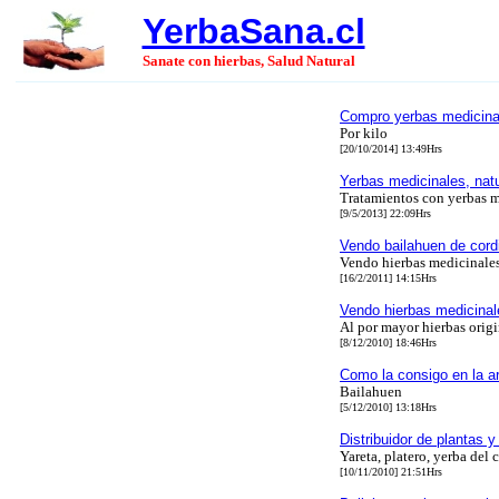
YerbaSana.cl
Sanate con hierbas, Salud Natural
Compro yerbas medicina
Por kilo
[20/10/2014] 13:49Hrs
Yerbas medicinales, nat
Tratamientos con yerbas m
[9/5/2013] 22:09Hrs
Vendo bailahuen de cordil
Vendo hierbas medicinales 
[16/2/2011] 14:15Hrs
Vendo hierbas medicinal
Al por mayor hierbas origin
[8/12/2010] 18:46Hrs
Como la consigo en la a
Bailahuen
[5/12/2010] 13:18Hrs
Distribuidor de plantas 
Yareta, platero, yerba del 
[10/11/2010] 21:51Hrs