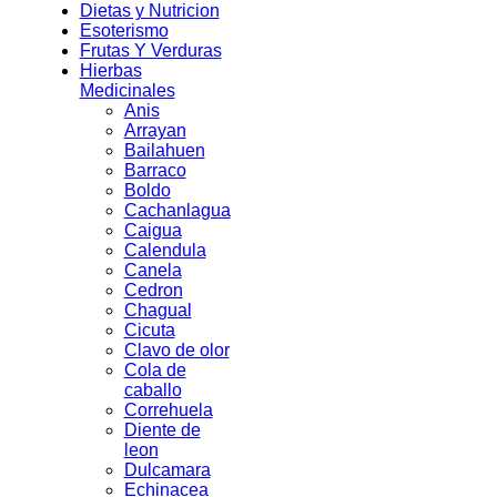
Dietas y Nutricion
Esoterismo
Frutas Y Verduras
Hierbas
Medicinales
Anis
Arrayan
Bailahuen
Barraco
Boldo
Cachanlagua
Caigua
Calendula
Canela
Cedron
Chagual
Cicuta
Clavo de olor
Cola de
caballo
Correhuela
Diente de
leon
Dulcamara
Echinacea