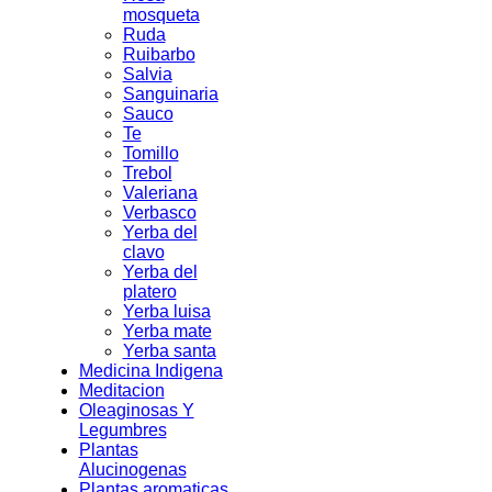
mosqueta
Ruda
Ruibarbo
Salvia
Sanguinaria
Sauco
Te
Tomillo
Trebol
Valeriana
Verbasco
Yerba del
clavo
Yerba del
platero
Yerba luisa
Yerba mate
Yerba santa
Medicina Indigena
Meditacion
Oleaginosas Y
Legumbres
Plantas
Alucinogenas
Plantas aromaticas