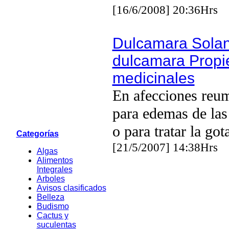
[16/6/2008] 20:36Hrs
Dulcamara Sola
dulcamara Prop
medicinales
En afecciones reum
para edemas de las
o para tratar la got
Categorías
[21/5/2007] 14:38Hrs
Algas
Alimentos
Integrales
Arboles
Avisos clasificados
Belleza
Budismo
Cactus y
suculentas