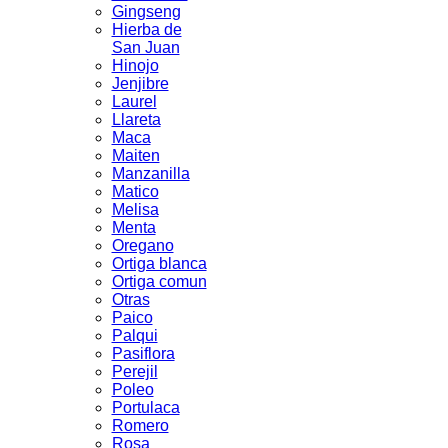
Gingseng
Hierba de
San Juan
Hinojo
Jenjibre
Laurel
Llareta
Maca
Maiten
Manzanilla
Matico
Melisa
Menta
Oregano
Ortiga blanca
Ortiga comun
Otras
Paico
Palqui
Pasiflora
Perejil
Poleo
Portulaca
Romero
Rosa