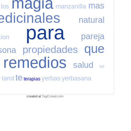
magia
mas
los
manzanilla
dicinales
natural
para
pareja
cion
que
propiedades
sona
remedios
salud
se
te
tarot
yerbas
yerbasana
r
terapias
created at
TagCrowd.com