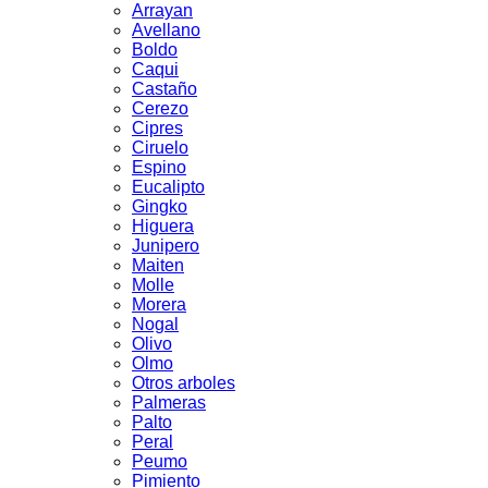
Arrayan
Avellano
Boldo
Caqui
Castaño
Cerezo
Cipres
Ciruelo
Espino
Eucalipto
Gingko
Higuera
Junipero
Maiten
Molle
Morera
Nogal
Olivo
Olmo
Otros arboles
Palmeras
Palto
Peral
Peumo
Pimiento