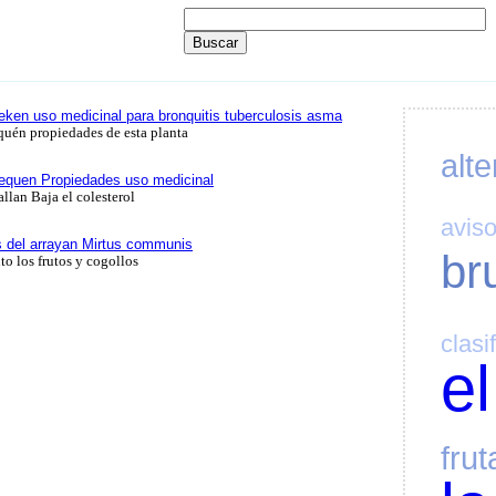
ken uso medicinal para bronquitis tuberculosis asma
quén propiedades de esta planta
alte
equen Propiedades uso medicinal
allan Baja el colesterol
avis
 del arrayan Mirtus communis
br
o los frutos y cogollos
clasi
el
frut