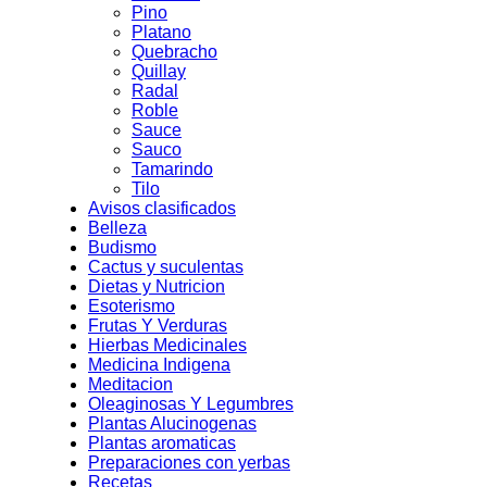
Pino
Platano
Quebracho
Quillay
Radal
Roble
Sauce
Sauco
Tamarindo
Tilo
Avisos clasificados
Belleza
Budismo
Cactus y suculentas
Dietas y Nutricion
Esoterismo
Frutas Y Verduras
Hierbas Medicinales
Medicina Indigena
Meditacion
Oleaginosas Y Legumbres
Plantas Alucinogenas
Plantas aromaticas
Preparaciones con yerbas
Recetas