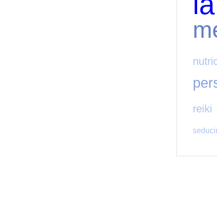
la
me
nutri
per
reiki
seduci