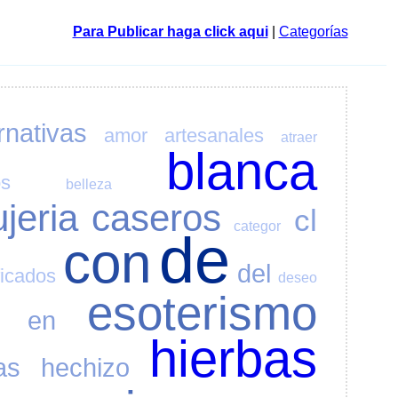
Para Publicar haga click aqui
|
Categorías
rnativas
amor
artesanales
atraer
blanca
os
belleza
ujeria
caseros
cl
categor
de
con
del
ficados
deseo
esoterismo
en
hierbas
as
hechizo