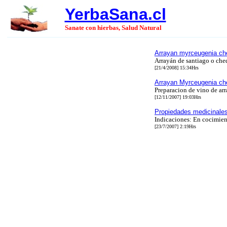
YerbaSana.cl
Sanate con hierbas, Salud Natural
Arrayan myrceugenia che
Arrayán de santiago o che
[21/4/2008] 15:34Hrs
Arrayan Myrceugenia ch
Preparacion de vino de arr
[12/11/2007] 19:03Hrs
Propiedades medicinales
Indicaciones: En cocimient
[23/7/2007] 2:19Hrs