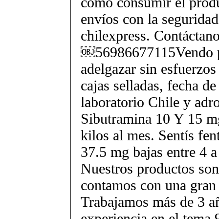
como consumir el produ
envíos con la seguridad
chilexpress. Contáctan
￼56986677115Vendo p
adelgazar sin esfuerzos
cajas selladas, fecha d
laboratorio Chile y ad
Sibutramina 10 Y 15 mg
kilos al mes. Sentís fe
37.5 mg bajas entre 4 a
Nuestros productos son 
contamos con una gran 
Trabajamos más de 3 a
experiencia en el tem