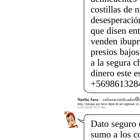
costillas de 
desesperació
que disen ent
venden ibupr
presios bajos
a la segura c
dinero este e
+569861328
Noelia Jara
:: enlineacertificados
http://Amigas por favor dejen de ser ingenuas yo 
[14/5/2019] 19:57 Hrs.
Dato seguro
sumo a los co