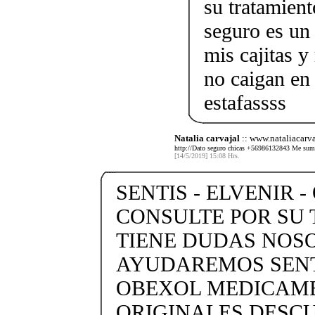
su tratamient
seguro es un
mis cajitas y
no caigan en 
estafassss
Natalia carvajal
:: www.nataliacarv
http://Dato seguro chicas +56986132843 Me sumo
[14/5/2019] 15:08 Hrs.
SENTIS - ELVENIR -
CONSULTE POR SU 
TIENE DUDAS NOS
AYUDAREMOS SENTI
OBEXOL MEDICAME
ORIGINALES DESC