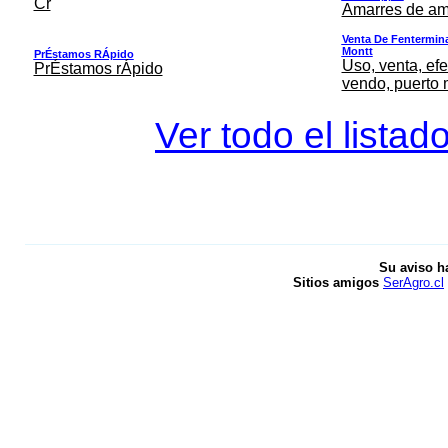
Cr
Amarres de am
Venta De Fentermina,
Montt
PrÉstamos RÁpido
Uso, venta, efe
PrÉstamos rÁpido
vendo, puerto 
Ver todo el listad
Su aviso h
Sitios amigos
SerAgro.cl