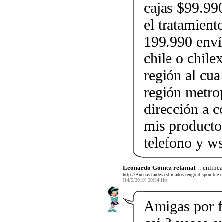
cajas $99.99
el tratamient
199.990 envío
chile o chile
región al cua
región metrop
dirección a c
mis producto
telefono y 
Leonardo Gómez retamal
:: enlinea
http://Buenas tardes estimados tengo disponible 
[14/5/2019] 20:54 Hrs.
Amigas por f