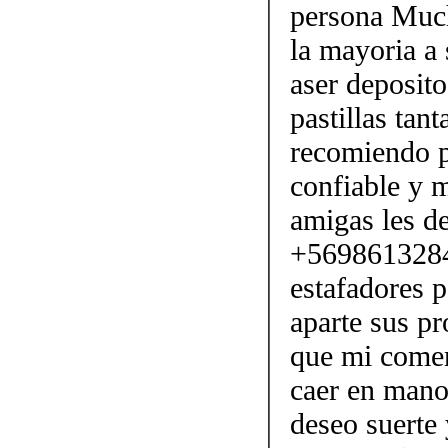
persona Much
la mayoria a
aser deposito
pastillas tan
recomiendo p
confiable y 
amigas les d
+56986132843
estafadores p
aparte sus pr
que mi comen
caer en mano
deseo suerte 