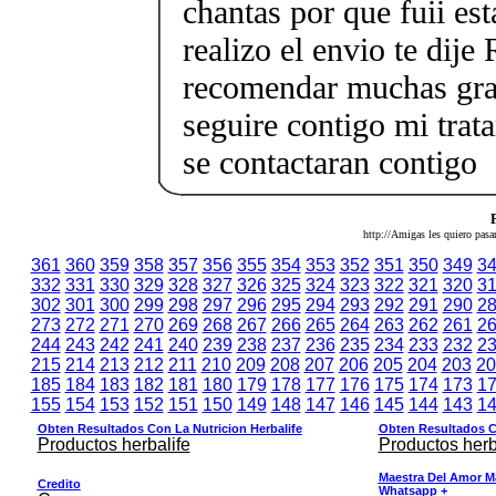
chantas por que fuii est
realizo el envio te dije
recomendar muchas grac
seguire contigo mi tra
se contactaran contigo
http://Amigas les quiero pasa
361
360
359
358
357
356
355
354
353
352
351
350
349
3
332
331
330
329
328
327
326
325
324
323
322
321
320
3
302
301
300
299
298
297
296
295
294
293
292
291
290
2
273
272
271
270
269
268
267
266
265
264
263
262
261
2
244
243
242
241
240
239
238
237
236
235
234
233
232
2
215
214
213
212
211
210
209
208
207
206
205
204
203
20
185
184
183
182
181
180
179
178
177
176
175
174
173
1
155
154
153
152
151
150
149
148
147
146
145
144
143
1
Obten Resultados Con La Nutricion Herbalife
Obten Resultados Co
Productos herbalife
Productos herb
Maestra Del Amor M
Credito
Whatsapp +