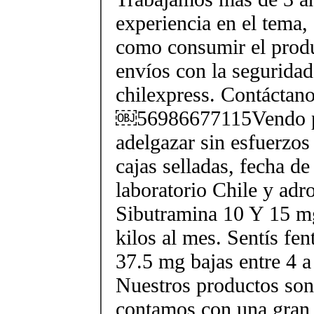
experiencia en el tema
como consumir el produ
envíos con la seguridad
chilexpress. Contáctan
￼56986677115Vendo p
adelgazar sin esfuerzos
cajas selladas, fecha d
laboratorio Chile y ad
Sibutramina 10 Y 15 mg
kilos al mes. Sentís fe
37.5 mg bajas entre 4 a
Nuestros productos son 
contamos con una gran 