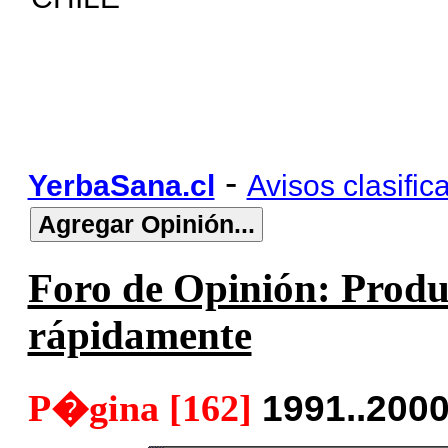
-
YerbaSana.cl
Avisos clasific
Foro de Opinión: Produ
rápidamente
P�gina [162]
1991..200