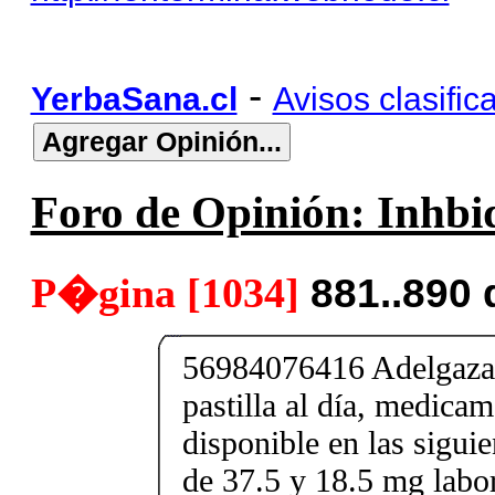
-
YerbaSana.cl
Avisos clasific
Foro de Opinión: Inhbid
P�gina [1034]
881..890
56984076416 Adelgaza 
pastilla al día, medica
disponible en las sigui
de 37.5 y 18.5 mg labor