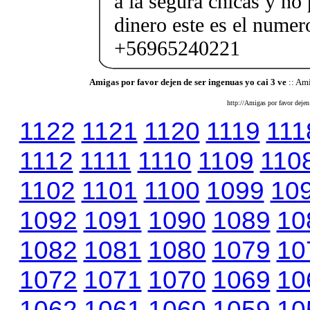
a la segura chicas y no
dinero este es el numer
+56965240221
Amigas por favor dejen de ser ingenuas yo cai 3 ve
:: Ami
http://Amigas por favor dejen
1122
1121
1120
1119
111
1112
1111
1110
1109
110
1102
1101
1100
1099
10
1092
1091
1090
1089
10
1082
1081
1080
1079
10
1072
1071
1070
1069
10
1062
1061
1060
1059
10