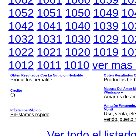
1052
1051
1050
1049
10
1042
1041
1040
1039
10
1032
1031
1030
1029
10
1022
1021
1020
1019
10
1012
1011
1010
ver mas
Obten Resultados Con La Nutricion Herbalife
Obten Resultados Co
Productos herbalife
Productos herb
Maestra Del Amor M
Credito
Whatsapp +
Cr
Amarres de am
Venta De Fentermina,
Montt
PrÉstamos RÁpido
Uso, venta, efe
PrÉstamos rÁpido
vendo, puerto 
Ver todo el listad