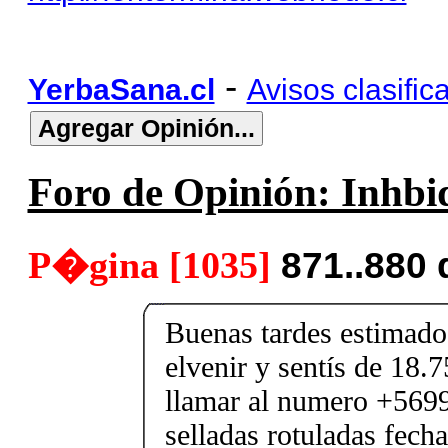
-
YerbaSana.cl
Avisos clasific
Foro de Opinión: Inhbid
P�gina [1035]
871..880
Buenas tardes estimado
elvenir y sentís de 18
llamar al numero +569
selladas rotuladas fech