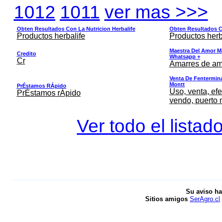
1012
1011
ver mas >>>
Obten Resultados Con La Nutricion Herbalife
Obten Resultados Co
Productos herbalife
Productos herb
Maestra Del Amor M
Credito
Whatsapp +
Cr
Amarres de am
Venta De Fentermina,
Montt
PrÉstamos RÁpido
Uso, venta, efe
PrÉstamos rÁpido
vendo, puerto 
Ver todo el listad
Su aviso ha
Sitios amigos
SerAgro.cl