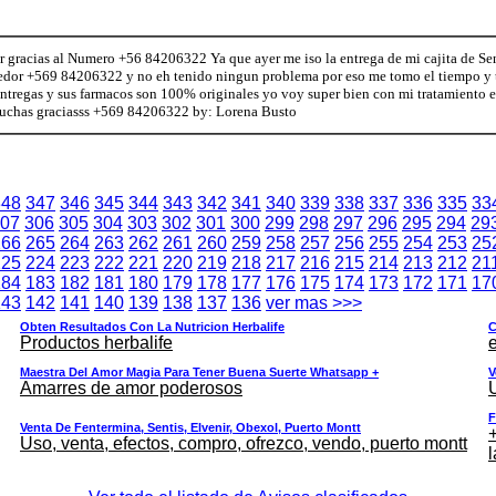
r gracias al Numero +56 84206322 Ya que ayer me iso la entrega de mi cajita de Sent
edor +569 84206322 y no eh tenido ningun problema por eso me tomo el tiempo y 
ntregas y sus farmacos son 100% originales yo voy super bien con mi tratamiento eh
muchas graciasss +569 84206322 by: Lorena Busto
348
347
346
345
344
343
342
341
340
339
338
337
336
335
33
07
306
305
304
303
302
301
300
299
298
297
296
295
294
29
266
265
264
263
262
261
260
259
258
257
256
255
254
253
25
225
224
223
222
221
220
219
218
217
216
215
214
213
212
21
184
183
182
181
180
179
178
177
176
175
174
173
172
171
17
143
142
141
140
139
138
137
136
ver mas >>>
Obten Resultados Con La Nutricion Herbalife
C
Productos herbalife
e
Maestra Del Amor Magia Para Tener Buena Suerte Whatsapp +
V
Amarres de amor poderosos
F
Venta De Fentermina, Sentis, Elvenir, Obexol, Puerto Montt
+
Uso, venta, efectos, compro, ofrezco, vendo, puerto montt
l