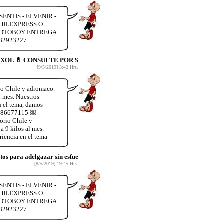
ENTIS - ELVENIR -
HILEXPRESS O
 MOTOBOY ENTREGA
82923227.
EXOL 💊 CONSULTE POR S
[9/5/2019] 3:42 Hrs.
io Chile y adromaco.
l mes. Nuestros
n el tema, damos
56986677115 ￼
orio Chile y
a 9 kilos al mes.
iencia en el tema
s para adelgazar sin esfue
[8/5/2019] 19:45 Hrs.
ENTIS - ELVENIR -
HILEXPRESS O
 MOTOBOY ENTREGA
82923227.