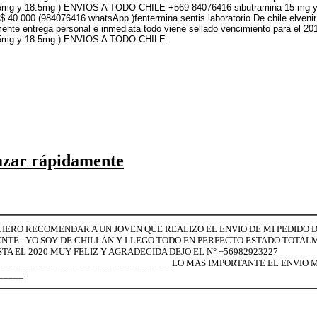
ne(37.5mg y 18.5mg ) ENVIOS A TODO CHILE +569-84076416 sibutramina 15 mg y
n $ 40.000 (984076416 whatsApp )fentermina sentis laboratorio De chile elv
ente entrega personal e inmediata todo viene sellado vencimiento para el 2
e(37.5mg y 18.5mg ) ENVIOS A TODO CHILE
azar rápidamente
IERO RECOMENDAR A UN JOVEN QUE REALIZO EL ENVIO DE MI PEDIDO DE
NTE . YO SOY DE CHILLAN Y LLEGO TODO EN PERFECTO ESTADO TOTAL
A EL 2020 MUY FELIZ Y AGRADECIDA DEJO EL N° +56982923227
___________________________________LO MAS IMPORTANTE EL ENVIO M
_____.