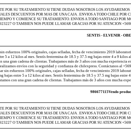
LTE POR SU TRATAMIENTO SI TIENE DUDAS NOSOTROS LOS AYUDAREMOS S
LES DESCUENTOS POR MAS DE UNA CAJA . ENVIOS A TODO CHILE POR C
MAS TIEMPO Y COMIENCE SU TRATAMIENTO. ENVIOS A TODO SANTIAGO POR
2923227 O TAMBIEN NOS PUEDE LLAMAR GRACIAS POR SU ATENCION +569
SENTIS - ELVENIR - OB
n esfuerzos 100% originales, cajas selladas, fecha de vencimiento 2019 laborator
 5 a 12 kilos al mes. Sentís fentermina de 18.5 y 37.5 mg bajas entre 4 a 9 kilos a
on una gran cadena de clientas. Trabajamos más de 3 años con mucha experiencia e
realizamos envíos con la seguridad y confianza de chilexpress. Contáctanos al +
sin esfuerzos 100% originales, cajas selladas, fecha de vencimiento 2019 laborat
ajas entre 5 a 12 kilos al mes. Sentís fentermina de 18.5 y 37.5 mg bajas entre 4 
ontamos con una gran cadena de clientas. Trabajamos más de 3 años con mucha exper
986677115Vendo producto
LTE POR SU TRATAMIENTO SI TIENE DUDAS NOSOTROS LOS AYUDAREMOS S
LES DESCUENTOS POR MAS DE UNA CAJA . ENVIOS A TODO CHILE POR C
MAS TIEMPO Y COMIENCE SU TRATAMIENTO. ENVIOS A TODO SANTIAGO POR
2923227 O TAMBIEN NOS PUEDE LLAMAR GRACIAS POR SU ATENCION +569