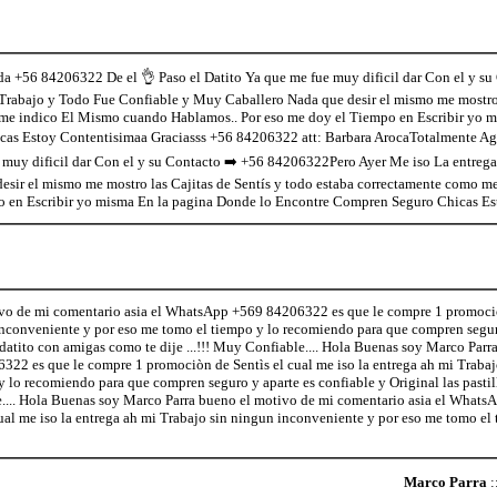
a +56 84206322 De el 👌 Paso el Datito Ya que me fue muy dificil dar Con el y s
 Trabajo y Todo Fue Confiable y Muy Caballero Nada que desir el mismo me mostro l
me indico El Mismo cuando Hablamos.. Por eso me doy el Tiempo en Escribir yo m
as Estoy Contentisimaa Graciasss +56 84206322 att: Barbara ArocaTotalmente Ag
 muy dificil dar Con el y su Contacto ➡️ +56 84206322Pero Ayer Me iso La entreg
esir el mismo me mostro las Cajitas de Sentís y todo estaba correctamente como 
o en Escribir yo misma En la pagina Donde lo Encontre Compren Seguro Chicas Es
vo de mi comentario asia el WhatsApp +569 84206322 es que le compre 1 promociò
inconveniente y por eso me tomo el tiempo y lo recomiendo para que compren segur
el datito con amigas como te dije ...!!! Muy Confiable.... Hola Buenas soy Marco Par
22 es que le compre 1 promociòn de Sentìs el cual me iso la entrega ah mi Trabaj
lo recomiendo para que compren seguro y aparte es confiable y Original las pastill
le.... Hola Buenas soy Marco Parra bueno el motivo de mi comentario asia el Wha
ual me iso la entrega ah mi Trabajo sin ningun inconveniente y por eso me tomo el 
Marco Parra
: