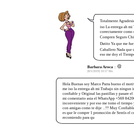
Totalmente Agradesid
iso La entrega ah mi
correctamente como 
Compren Seguro Chic
Datito Ya que me fue
Caballero Nada que d
eso me doy el Tiemp
Barbara Aroca
::
[8/5/2019] 10:57 Hrs.
Hola Buenas soy Marco Parra bueno el moti
me iso la entrega ah mi Trabajo sin ningun 
confiable y Original las pastillas y pasare 
mi comentario asia el WhatsApp +569 842063
inconveniente y por eso me tomo el tiempo y 
con amigas como te dije ...!!! Muy Confiab
es que le compre 1 promociòn de Sentìs el c
recomiendo para qu