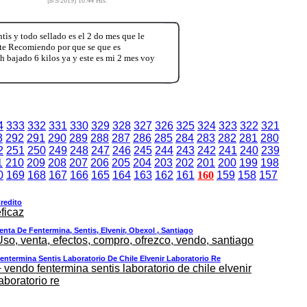
[8/5/2019] 10:44 Hrs.
ìs y todo sellado es el 2 do mes que le
te Recomiendo por que se que es
 bajado 6 kilos ya y este es mi 2 mes voy
4
333
332
331
330
329
328
327
326
325
324
323
322
321
3
292
291
290
289
288
287
286
285
284
283
282
281
280
2
251
250
249
248
247
246
245
244
243
242
241
240
239
1
210
209
208
207
206
205
204
203
202
201
200
199
198
0
169
168
167
166
165
164
163
162
161
160
159
158
157
redito
ficaz
enta De Fentermina, Sentis, Elvenir, Obexol , Santiago
Uso, venta, efectos, compro, ofrezco, vendo, santiago
entermina Sentis Laboratorio De Chile Elvenir Laboratorio Re
 vendo fentermina sentis laboratorio de chile elvenir
aboratorio re