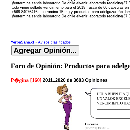
)fentermina sentis laboratorio De chile elvenir laboratorio recalci
todo viene sellado vencimiento para el 2019 frasco de 60 cápsulas e
+569-84076416 sibutramina 15 mg y productos para adelgazar rápidam
)fentermina sentis laboratorio De chile elvenir laboratorio recalcin
-
YerbaSana.cl
Avisos clasificados
Foro de Opinión: Productos para adelg
P�gina [160]
2011..2020 de 3603 Opiniones
HOLA BUEN DIA QU
UN VALOR EXCELE
VENCIMIENTO HAST
________________
________________
Luciana
[9/5/2019] 13:50 Hrs.