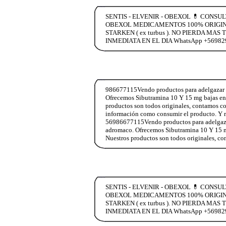
SENTIS - ELVENIR - OBEXOL 💊 CONSU
OBEXOL MEDICAMENTOS 100% ORIGINA
STARKEN ( ex turbus ). NO PIERDA 
INMEDIATA EN EL DIA WhatsApp +5698
986677115Vendo productos para adelgazar si
Ofrecemos Sibutramina 10 Y 15 mg bajas entre
productos son todos originales, contamos c
información como consumir el producto. Y 
56986677115Vendo productos para adelgazar 
adromaco. Ofrecemos Sibutramina 10 Y 15 mg b
Nuestros productos son todos originales, c
SENTIS - ELVENIR - OBEXOL 💊 CONSU
OBEXOL MEDICAMENTOS 100% ORIGINA
STARKEN ( ex turbus ). NO PIERDA 
INMEDIATA EN EL DIA WhatsApp +5698