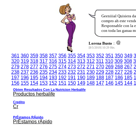
Geeniiial Quisiera da
compro ah este vend
Responsable con la e
con toda las ganaa 
Lorena Busto
::
[8/5/2019] 10:29 Hrs.
361
360
359
358
357
356
355
354
353
352
351
350
349
320
319
318
317
316
315
314
313
312
311
310
309
308
3
279
278
277
276
275
274
273
272
271
270
269
268
267
238
237
236
235
234
233
232
231
230
229
228
227
226
197
196
195
194
193
192
191
190
189
188
187
186
185
156
155
154
153
152
151
150
149
148
147
146
145
144
Obten Resultados Con La Nutricion Herbalife
Productos herbalife
Credito
Cr
PrÉstamos RÁpido
PrÉstamos rÁpido