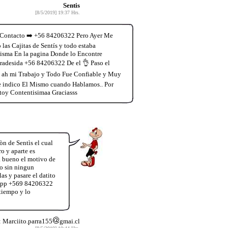
Sentis
[8/5/2019] 19:37 Hrs.
u Contacto ➡️ +56 84206322 Pero Ayer Me
as Cajitas de Sentís y todo estaba
isma En la pagina Donde lo Encontre
radesida +56 84206322 De el 👌 Paso el
a ah mi Trabajo y Todo Fue Confiable y Muy
me indico El Mismo cuando Hablamos.. Por
toy Contentisimaa Graciasss
n de Sentìs el cual
o y aparte es
ra bueno el motivo de
o sin ningun
as y pasare el datito
tsApp +569 84206322
tiempo y lo
: Marciito.parra155
gmai.cl