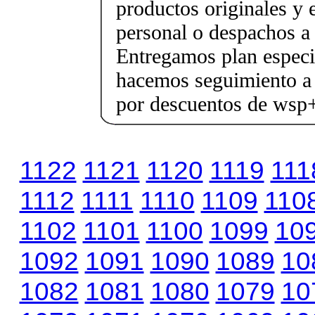
productos originales y 
personal o despachos a 
Entregamos plan especif
hacemos seguimiento a 
por descuentos de ws
1122
1121
1120
1119
111
1112
1111
1110
1109
110
1102
1101
1100
1099
10
1092
1091
1090
1089
10
1082
1081
1080
1079
10