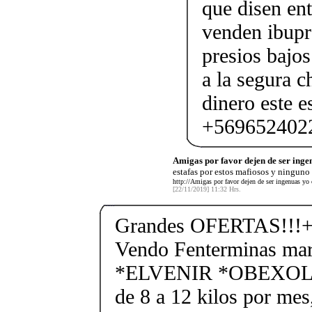
que disen ent
venden ibupr
presios bajos
a la segura c
dinero este e
+569652402
Amigas por favor dejen de ser ingen
estafas por estos mafiosos y ninguno
http://Amigas por favor dejen de ser ingenuas yo 
[22/11/2019] 11:32 Hrs.
Grandes OFERTAS!!!+
Vendo Fenterminas ma
*ELVENIR *OBEXOL Ba
de 8 a 12 kilos por mes