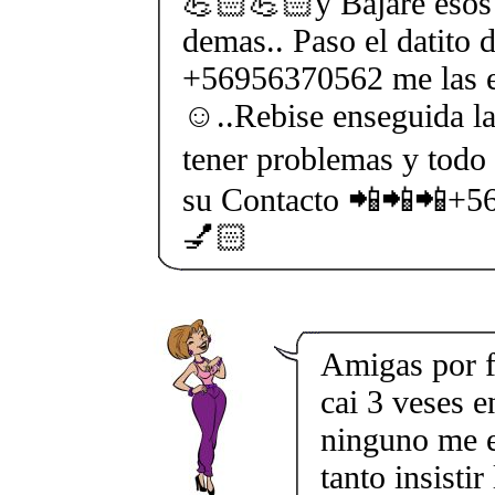
💪🏻💪🏻y Bajare esos 
demas.. Paso el datito 
+56956370562 me las e
☺..Rebise enseguida la
tener problemas y todo 
su Contacto 📲📲📲+5
💅🏻
Amigas por f
cai 3 veses e
ninguno me e
tanto insisti