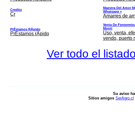
Maestra Del Amor M
Credito
Whatsapp +
Cr
Amarres de am
Venta De Fentermina,
Montt
PrÉstamos RÁpido
Uso, venta, efe
PrÉstamos rÁpido
vendo, puerto 
Ver todo el listad
Su aviso ha
Sitios amigos
SerAgro.cl