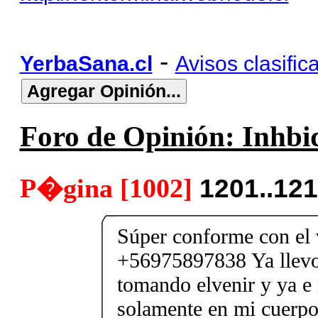
-
YerbaSana.cl
Avisos clasific
Foro de Opinión: Inhbid
P�gina [1002]
1201..12
Súper conforme con el
+56975897838 Ya llev
tomando elvenir y ya e
solamente en mi cuerpo 