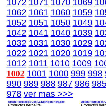
1072
1071
1070
1069
10
1062
1061
1060
1059
10
1052
1051
1050
1049
10
1042
1041
1040
1039
10
1032
1031
1030
1029
10
1022
1021
1020
1019
10
1012
1011
1010
1009
10
1002
1001
1000
999
998
990
989
988
987
986
98
978
ver mas >>>
Obten Resultados Con La Nutricion Herbalife
Obten Resultados Co
Productos herbalife
Productos herb