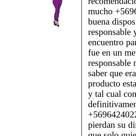
recomendacio
mucho +56965
buena dispos
responsable y
encuentro par
fue en un met
responsable m
saber que era
producto esta
y tal cual c
definitivamen
+56964240221
pierdan su d
que solo qui