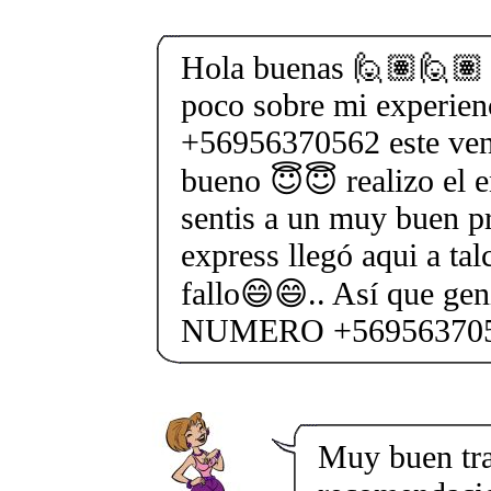
Hola buenas 🙋🏽🙋🏽 
poco sobre mi experien
+56956370562 este ve
bueno 😇😇 realizo el e
sentis a un muy buen pr
express llegó aqui a tal
fallo😄😄.. Así que geni
NUMERO +569563705
Muy buen tra