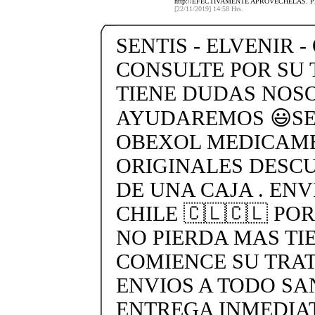
http://EFECTIVAMENTE APROVECHELAS. 
[22/11/2019] 14:58 Hrs.
SENTIS - ELVENIR -
CONSULTE POR SU 
TIENE DUDAS NOS
AYUDAREMOS 😃SEN
OBEXOL MEDICAME
ORIGINALES DESC
DE UNA CAJA . ENV
CHILE 🇨🇱🇨🇱 PO
NO PIERDA MAS TI
COMIENCE SU TRA
ENVIOS A TODO SA
ENTREGA INMEDIAT