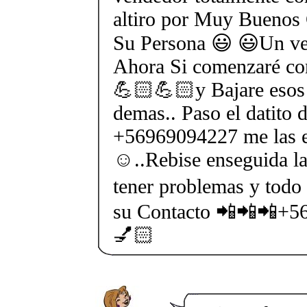
altiro por Muy Buenos
Su Persona 😃 😃Un ven
Ahora Si comenzaré co
💪🏻💪🏻y Bajare esos 
demas.. Paso el datito 
+56969094227 me las e
☺..Rebise enseguida la
tener problemas y todo 
su Contacto 📲📲📲+5
💅🏻