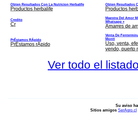
Obten Resultados Con La Nutricion Herbalife
Obten Resultados Co
Productos herbalife
Productos herb
Maestra Del Amor M
Credito
Whatsapp +
Cr
Amarres de am
Venta De Fentermina,
Montt
PrÉstamos RÁpido
Uso, venta, efe
PrÉstamos rÁpido
vendo, puerto 
Ver todo el listad
Su aviso ha
Sitios amigos
SerAgro.cl