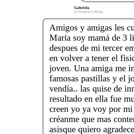
Gabriela
[17/10/2019] 11:08 Hrs.
Amigos y amigas les c
María soy mamá de 3 l
despues de mi tercer e
en volver a tener el fis
joven. Una amiga me in
famosas pastillas y el j
vendía.. las quise de in
resultado en ella fue m
creen yo ya voy por mi
créanme que mas conten
asisque quiero agrade