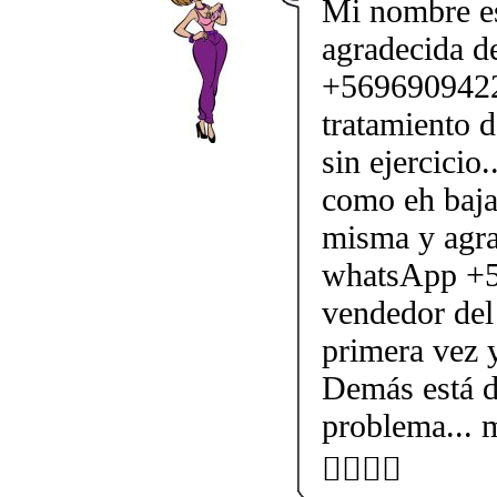
Mi nombre es
agradecida d
+56969094227
tratamiento 
sin ejercicio
como eh baja
misma y agra
whatsApp +5
vendedor del
primera vez y
Demás está d
problema... 
👍🏻💃🏻