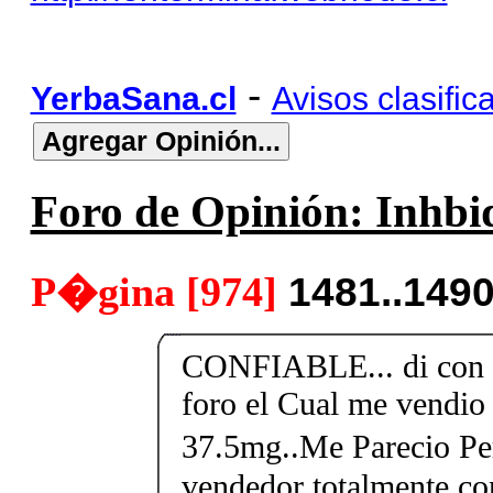
-
YerbaSana.cl
Avisos clasific
Foro de Opinión: Inhbid
P�gina [974]
1481..149
CONFIABLE... di con e
foro el Cual me vendio 
37.5mg..Me Parecio Perf
vendedor totalmente con