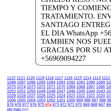
TIEMPO Y COMIENC
TRATAMIENTO. ENV
SANTIAGO ENTREG
EL DIA WhatsApp +5
TAMBIEN NOS PUE
GRACIAS POR SU A
+56969094227
1122
1121
1120
1119
1118
1117
1116
1115
1114
1113
1112
1098
1097
1096
1095
1094
1093
1092
1091
1090
1089
10
1075
1074
1073
1072
1071
1070
1069
1068
1067
1066
10
1052
1051
1050
1049
1048
1047
1046
1045
1044
1043
10
1029
1028
1027
1026
1025
1024
1023
1022
1021
1020
10
1006
1005
1004
1003
1002
1001
1000
999
998
997
996
9
979
978
977
976
975
974
973
972
971
970
969
968
967
96
ver mas >>>